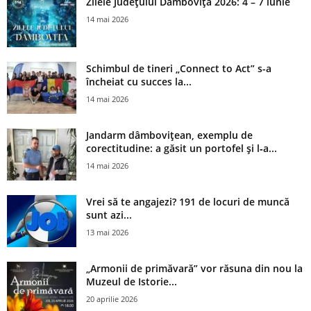
Zilele Județului Dâmbovița 2026: 4 – 7 iunie
14 mai 2026
Schimbul de tineri „Connect to Act” s-a
încheiat cu succes la...
14 mai 2026
Jandarm dâmbovițean, exemplu de
corectitudine: a găsit un portofel și l‑a...
14 mai 2026
Vrei să te angajezi? 191 de locuri de muncă
sunt azi...
13 mai 2026
„Armonii de primăvară” vor răsuna din nou la
Muzeul de Istorie...
20 aprilie 2026