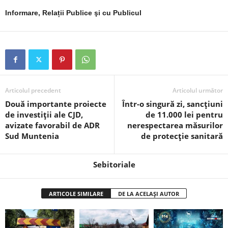
Informare, Relații Publice şi cu Publicul
Articolul precedent
Articolul următor
Două importante proiecte
Într-o singură zi, sancțiuni
de investiții ale CJD,
de 11.000 lei pentru
avizate favorabil de ADR
nerespectarea măsurilor
Sud Muntenia
de protecție sanitară
Sebitoriale
ARTICOLE SIMILARE
DE LA ACELAȘI AUTOR