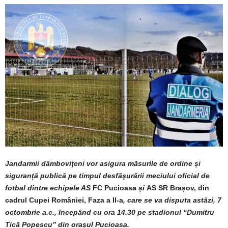
Jandarmii dâmboviţeni vor asigura măsurile de ordine și
siguranță publică pe timpul desfăşurării meciului oficial de
fotbal dintre echipele AS
FC Pucioasa
și
AS SR Brașov, din
cadrul Cupei României, Faza a II-a
, care se va disputa astăzi, 7
octombrie a.c., începând cu ora 14.30 pe stadionul
“Dumitru
Tică Popescu” din orașul Pucioasa.