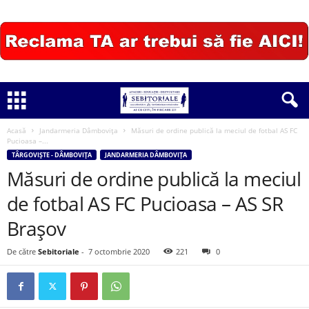
Acasă
Jandarmeria Dâmbovița
Măsuri de ordine publică la meciul de fotbal AS FC
Pucioasa –...
TÂRGOVIȘTE - DÂMBOVIȚA
JANDARMERIA DÂMBOVIȚA
Măsuri de ordine publică la meciul
de fotbal AS FC Pucioasa – AS SR
Brașov
De către
Sebitoriale
-
7 octombrie 2020
221
0