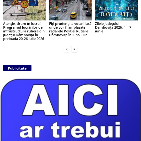
Atenție, drum în lucru!
Fiți prudenți la volan! Iată
Zilele Județului
Programul lucrărilor de
unde vor fi amplasate
Dâmbovița 2026: 4 – 7
infrastructură rutieră din
radarele Poliției Rutiere
iunie
județul Dâmbovița în
Dâmbovița în luna iulie!
perioada 20-26 iulie 2026
Publicitate