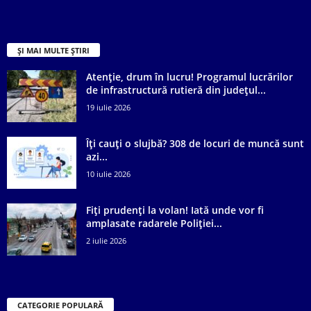
ȘI MAI MULTE ȘTIRI
Atenție, drum în lucru! Programul lucrărilor
de infrastructură rutieră din județul...
19 iulie 2026
Îți cauți o slujbă? 308 de locuri de muncă sunt
azi...
10 iulie 2026
Fiți prudenți la volan! Iată unde vor fi
amplasate radarele Poliției...
2 iulie 2026
CATEGORIE POPULARĂ