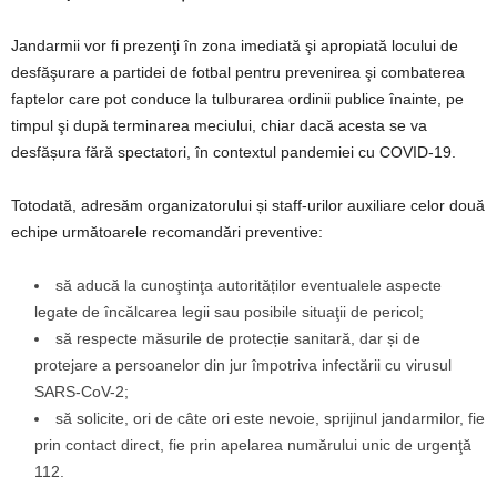
Jandarmii vor fi prezenţi în zona imediată şi apropiată locului de
desfăşurare a partidei de fotbal pentru prevenirea şi combaterea
faptelor care pot conduce la tulburarea ordinii publice înainte, pe
timpul şi după terminarea meciului, chiar dacă acesta se va
desfășura fără spectatori, în contextul pandemiei cu COVID-19.
Totodată, adresăm organizatorului și staff-urilor auxiliare celor două
echipe următoarele recomandări preventive:
să aducă la cunoştinţa autorităților eventualele aspecte
legate de încălcarea legii sau posibile situaţii de pericol;
să respecte măsurile de protecție sanitară, dar și de
protejare a persoanelor din jur împotriva infectării cu virusul
SARS-CoV-2;
să solicite, ori de câte ori este nevoie, sprijinul jandarmilor, fie
prin contact direct, fie prin apelarea numărului unic de urgenţă
112.