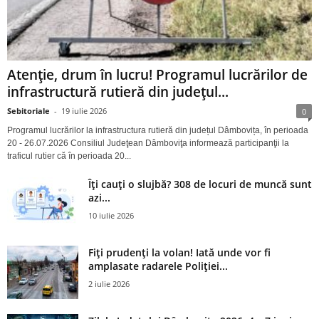
Atenție, drum în lucru! Programul lucrărilor de
infrastructură rutieră din județul...
Sebitoriale
-
19 iulie 2026
0
Programul lucrărilor la infrastructura rutieră din județul Dâmbovița, în perioada
20 - 26.07.2026 Consiliul Judeţean Dâmboviţa informează participanţii la
traficul rutier că în perioada 20...
Îți cauți o slujbă? 308 de locuri de muncă sunt
azi...
10 iulie 2026
Fiți prudenți la volan! Iată unde vor fi
amplasate radarele Poliției...
2 iulie 2026