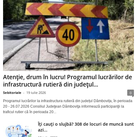
Atenție, drum în lucru! Programul lucrărilor de
infrastructură rutieră din județul...
Sebitoriale
-
19 iulie 2026
0
Programul lucrărilor la infrastructura rutieră din județul Dâmbovița, în perioada
20 - 26.07.2026 Consiliul Judeţean Dâmboviţa informează participanţii la
traficul rutier că în perioada 20...
Îți cauți o slujbă? 308 de locuri de muncă sunt
azi...