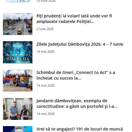
10 iulie 2026
Fiți prudenți la volan! Iată unde vor fi
amplasate radarele Poliției...
2 iulie 2026
Zilele Județului Dâmbovița 2026: 4 – 7 iunie
14 mai 2026
Schimbul de tineri „Connect to Act” s-a
încheiat cu succes la...
14 mai 2026
Jandarm dâmbovițean, exemplu de
corectitudine: a găsit un portofel și l‑a...
14 mai 2026
Vrei să te angajezi? 191 de locuri de muncă