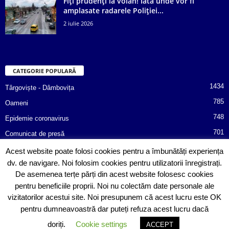
Fiți prudenți la volan! Iată unde vor fi
amplasate radarele Poliției...
2 iulie 2026
CATEGORIE POPULARĂ
1434
Târgoviște - Dâmbovița
785
Oameni
748
Epidemie coronavirus
701
Comunicat de presă
487
Afaceri
Acest website poate folosi cookies pentru a îmbunătăți experiența
dv. de navigare. Noi folosim cookies pentru utilizatorii înregistrați.
366
Poliția informează!
De asemenea terțe părți din acest website folosesc cookies
352
Consiliul Județean Dâmbovița
pentru beneficiile proprii. Noi nu colectăm date personale ale
vizitatorilor acestui site. Noi presupunem că acest lucru este OK
pentru dumneavoastră dar puteți refuza acest lucru dacă
doriți.
Cookie settings
ACCEPT