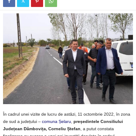
În cadrul unei vizite de lucru de astăzi, 11 octombrie 2022, în zona
de sud a județului –
comuna Șelaru
,
președintele Consiliului
Județean Dâmbovița, Corneliu Ștefan
, a putut constata
finalizarea cu succes a unei noi investiții derulate în cadrul