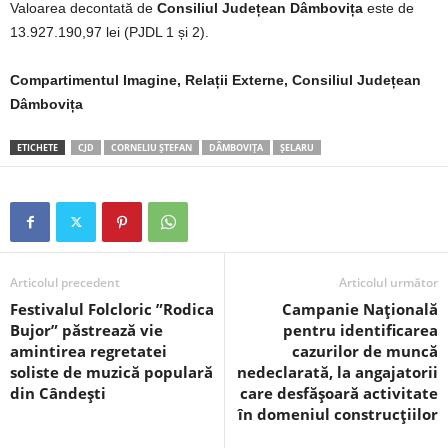
Valoarea decontată de
Consiliul Județean Dâmbovița
este de
13.927.190,97 lei (PJDL 1 și 2).
Compartimentul Imagine, Relații Externe, Consiliul Județean
Dâmbovița
ETICHETE
CJD
CORNELIU ȘTEFAN
DÂMBOVIȚA
ȘELARU
Articolul precedent
Articolul următor
Festivalul Folcloric ”Rodica
Campanie Națională
Bujor” păstrează vie
pentru identificarea
amintirea regretatei
cazurilor de muncă
soliste de muzică populară
nedeclarată, la angajatorii
din Cândești
care desfășoară activitate
în domeniul construcțiilor