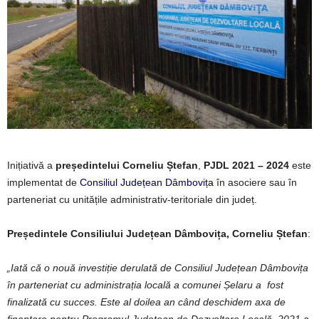
Inițiativă a
președintelui Corneliu Ștefan
,
PJDL 2021 – 2024
este
implementat de
Consiliul Județean Dâmbovița
în asociere sau în
parteneriat cu unitățile administrativ-teritoriale din județ.
Președintele Consiliului Județean Dâmbovița, Corneliu Ștefan
:
„Iată că o nouă investiție derulată de Consiliul Județean Dâmbovița
în parteneriat cu administrația locală a comunei Șelaru a fost
finalizată cu succes. Este al doilea an când deschidem axa de