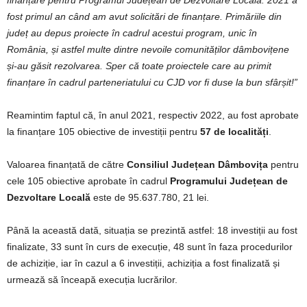
finanțare pentru Programul Județean de Dezvoltare Locală. 2021 a
fost primul an când am avut solicitări de finanțare. Primăriile din
județ au depus proiecte în cadrul acestui program, unic în
România, și astfel multe dintre nevoile comunităților dâmbovițene
și-au găsit rezolvarea. Sper că toate proiectele care au primit
finanțare în cadrul parteneriatului cu CJD vor fi duse la bun sfârșit!”
Reamintim faptul că, în anul 2021, respectiv 2022, au fost aprobate
la finanțare 105 obiective de investiții pentru
57 de localități
.
Valoarea finanțată de către
Consiliul Județean Dâmbovița
pentru
cele 105 obiective aprobate în cadrul
Programului Județean de
Dezvoltare Locală
este de 95.637.780, 21 lei.
Până la această dată, situația se prezintă astfel: 18 investiții au fost
finalizate, 33 sunt în curs de execuție, 48 sunt în faza procedurilor
de achiziție, iar în cazul a 6 investiții, achiziția a fost finalizată și
urmează să înceapă execuția lucrărilor.