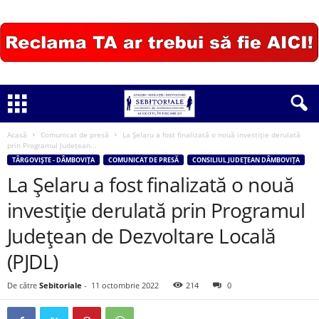
Acasă
Comunicat de presă
La Șelaru a fost finalizată o nouă investiție derulată
prin Programul Județean...
TÂRGOVIȘTE - DÂMBOVIȚA
COMUNICAT DE PRESĂ
CONSILIUL JUDEȚEAN DÂMBOVIȚA
La Șelaru a fost finalizată o nouă
investiție derulată prin Programul
Județean de Dezvoltare Locală
(PJDL)
De către
Sebitoriale
-
11 octombrie 2022
214
0