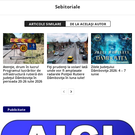
Sebitoriale
ARTICOLE SIMILARE
DE LA ACELAȘI AUTOR
Atenție, drum în lucru!
Fiți prudenți la volan! Iată
Zilele Județului
Programul lucrărilor de
unde vor fi amplasate
Dâmbovița 2026: 4 – 7
infrastructură rutieră din
radarele Poliției Rutiere
iunie
județul Dâmbovița în
Dâmbovița în luna iulie!
perioada 20-26 iulie 2026
Publicitate