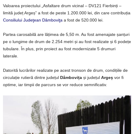
Valoarea proiectului „Asfaltare drum vicinal – DV121 Fierbinți –
limită județ Argeș” a fost de peste 1.200.000 lei, din care contribuția
Consiliului Judeţean Dâmboviţa
a fost de 520.000 lei.
Partea carosabilă are lățimea de 5,50 m. Au fost amenajate șanțuri
pe o lungime de drum de 2.254 metri și au fost realizate și 6 podețe
tubulare. În plus, prin proiect au fost modernizate 5 drumuri
laterale.
Datorită lucrărilor realizate pe acest tronson de drum, condițiile de
circulație rutieră dintre județul
Dâmbovița
și județul
Argeș
vor fi
optime, iar timpii de parcurs se vor reduce semnificativ.