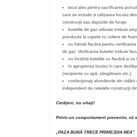
locul ales pentru sacrificarea porculu
care se include și utilizarea focului des
construcţii sau depozite de furaje;
buteliile de gaz utilizate trebuie amp
prevăzute la capete cu coliere de fixar
nu folosiți flacăra pentru verificarea
de gaz. Verificarea buteliei trebuie f
nu încălziți buteliile cu flacără și nu
în apropierea locului în care desfășu
(recipiente cu apă, stingătoare etc.);
confecţionaţi afumătorile din zidări
independent de celelalte construcţii di
Cetăţeni, nu uitaţi!
Printr-un comportament preventiv, vă sa
„PAZA BUNĂ TRECE PRIMEJDIA REA”