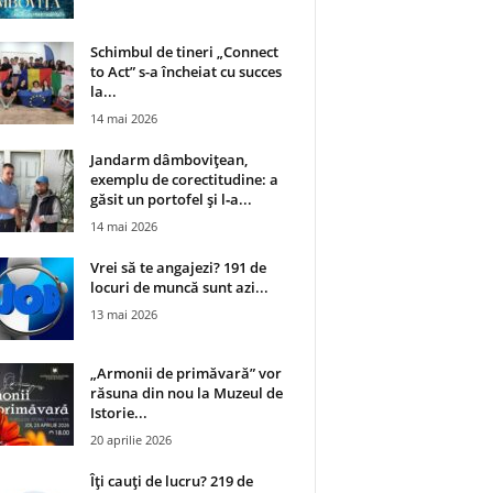
Schimbul de tineri „Connect
to Act” s-a încheiat cu succes
la...
14 mai 2026
Jandarm dâmbovițean,
exemplu de corectitudine: a
găsit un portofel și l‑a...
14 mai 2026
Vrei să te angajezi? 191 de
locuri de muncă sunt azi...
13 mai 2026
„Armonii de primăvară” vor
răsuna din nou la Muzeul de
Istorie...
20 aprilie 2026
Îți cauți de lucru? 219 de