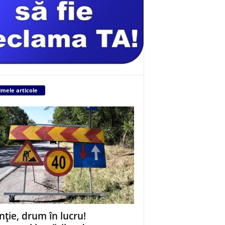
imele articole
nție, drum în lucru!