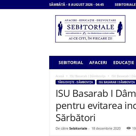
SÂMBĂTĂ - 8 AUGUST 2026 - 04:45
SEBITORIALE
S
e
b
i
t
o
r
i
SEBITORIAL
AFACERI
EDUCAȚIE
a
l
Acasă
ISU Basarab I Dâmbovița
ISU Basarab I Dâ
e
TÂRGOVIȘTE - DÂMBOVIȚA
ISU BASARAB I DÂMBOVIȚA
ISU Basarab I Dâmb
pentru evitarea in
Sărbători
De către
Sebitoriale
-
18 decembrie 2020
19