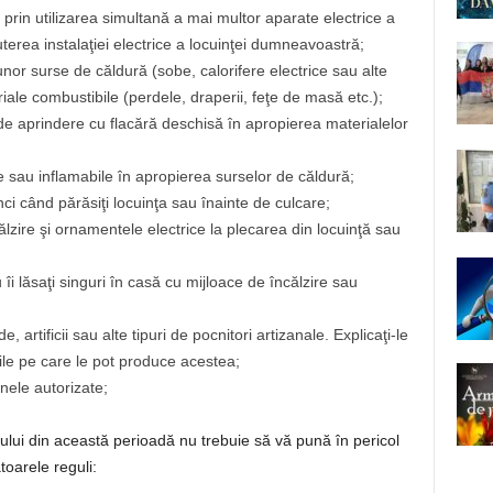
că prin utilizarea simultană a mai multor aparate electrice a
erea instalaţiei electrice a locuinţei dumneavoastră;
nor surse de căldură (sobe, calorifere electrice sau alte
iale combustibile (perdele, draperii, feţe de masă etc.);
 de aprindere cu flacără deschisă în apropierea materialelor
 sau inflamabile în apropierea surselor de căldură;
nci când părăsiţi locuinţa sau înainte de culcare;
ălzire şi ornamentele electrice la plecarea din locuinţă sau
i lăsaţi singuri în casă cu mijloace de încălzire sau
, artificii sau alte tipuri de pocnitori artizanale. Explicaţi-le
iile pe care le pot produce acestea;
inele autorizate;
cului din această perioadă nu trebuie să vă pună în pericol
oarele reguli: