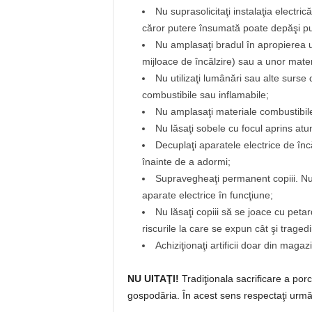
Nu suprasolicitaţi instalaţia electri
căror putere însumată poate depăşi put
Nu amplasaţi bradul în apropierea u
mijloace de încălzire) sau a unor mater
Nu utilizaţi lumânări sau alte surse
combustibile sau inflamabile;
Nu amplasaţi materiale combustibile
Nu lăsaţi sobele cu focul aprins atu
Decuplaţi aparatele electrice de înc
înainte de a adormi;
Supravegheaţi permanent copiii. Nu î
aparate electrice în funcţiune;
Nu lăsaţi copiii să se joace cu petarde
riscurile la care se expun cât şi traged
Achiziţionaţi artificii doar din magaz
NU UITAŢI!
Tradiţionala sacrificare a por
gospodăria. În acest sens respectaţi următ