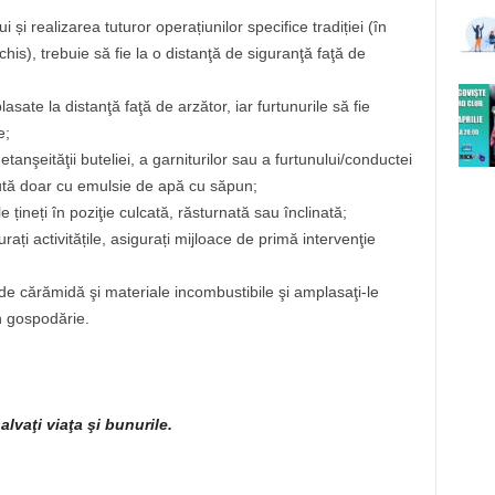
i și realizarea tuturor operațiunilor specifice tradiției (în
chis), trebuie să fie la o distanţă de siguranţă faţă de
lasate la distanţă faţă de arzător, iar furtunurile să fie
e;
 etanşeităţii buteliei, a garniturilor sau a furtunului/conductei
acută doar cu emulsie de apă cu săpun;
 le țineți în poziţie culcată, răsturnată sau înclinată;
rați activitățile, asigurați mijloace de primă intervenţie
i de cărămidă şi materiale incombustibile şi amplasaţi-le
n gospodărie.
lvaţi viaţa şi bunurile.