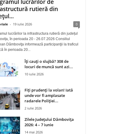
gramul lucrărilor de
rastructură rutieră din
țul...
riale
-
19 iulie 2026
0
mul lucrărilor la infrastructura rutieră din județul
ița, în perioada 20 - 26.07.2026 Consiliul
an Dâmboviţa informează participanţii la traficul
 că în perioada 20...
Îți cauți o slujbă? 308 de
locuri de muncă sunt azi...
10 iulie 2026
Fiți prudenți la volan! Iată
unde vor fi amplasate
radarele Poliției...
2 iulie 2026
Zilele Județului Dâmbovița
2026: 4 – 7 iunie
14 mai 2026