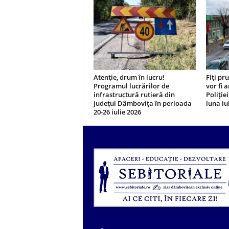
Atenție, drum în lucru!
Fiți pr
Programul lucrărilor de
vor fi 
infrastructură rutieră din
Poliție
județul Dâmbovița în perioada
luna iul
20-26 iulie 2026