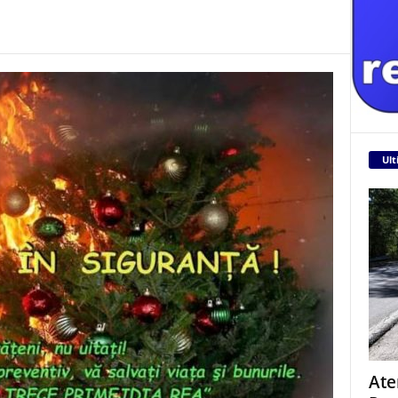
Ult
Ate