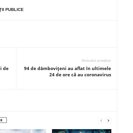
II PUBLICE
Articolul următor
i de
94 de dâmbovițeni au aflat în ultimele
24 de ore că au coronavirus
OR