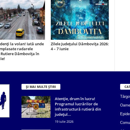
udenți la volan! Iată unde
Zilele Județului Dâmbovița 2026:
amplasate radarele
4 – 7 iunie
i Rutiere Dâmbovița în
ie!
ȘI MAI MULTE ȘTIRI
CA
Târgo
Atenție, drum în lucru!
Programul lucrărilor de
Oame
infrastructură rutieră din
județul...
Epide
19 iulie 2026
Comun