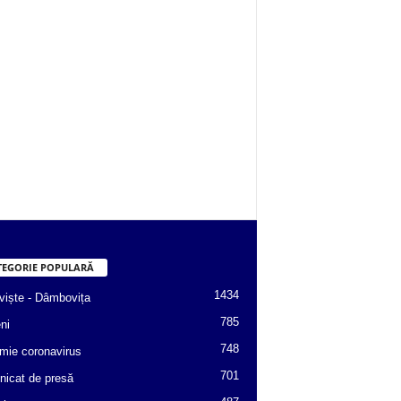
TEGORIE POPULARĂ
1434
viște - Dâmbovița
785
ni
748
mie coronavirus
701
icat de presă