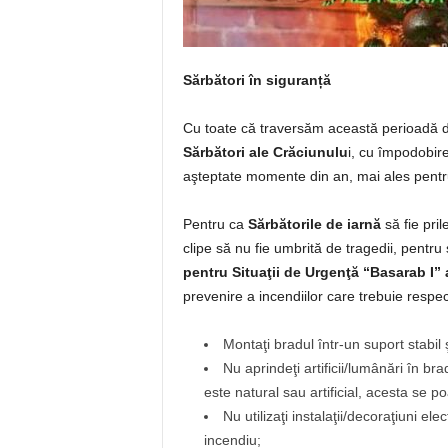
Sărbători în siguranță
Cu toate că traversăm această perioadă 
Sărbători ale Crăciunulu
i, cu împodobire
aşteptate momente din an, mai ales pentru
Pentru ca
Sărbătorile de iarnă
să fie pri
clipe să nu fie umbrită de tragedii, pentr
pentru Situaţii de Urgenţă “Basarab I”
prevenire a incendiilor care trebuie respe
Montaţi bradul într-un suport stabil ş
Nu aprindeţi artificii/lumânări în b
este natural sau artificial, acesta se 
Nu utilizaţi instalaţii/decoraţiuni el
incendiu;