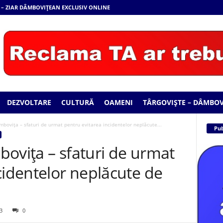
 – ZIAR DÂMBOVIȚEAN EXCLUSIV ONLINE
DEZVOLTARE
CULTURĂ
OAMENI
TÂRGOVIȘTE – DÂMBOV
mbovița – sfaturi de urmat pentru evitarea incidentelor neplăcute...
Pub
ovița – sfaturi de urmat
cidentelor neplăcute de
3
0