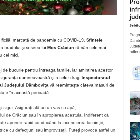
Pro
inf
jude
Sebito
Progra
dificilă, marcată de pandemia cu COVID-19,
Sfintele
Dâmbov
Judeţe
a bradului şi sosirea lui
Moș Crăciun
rămân cele mai
rutier
 cei mici.
lej de bucurie pentru întreaga familie, iar amintirea acestor
u siguranţa dumneavoastră şi a celor dragi
Inspectoratul
 al Judeţului Dâmboviţa
vă reaminteşte câteva măsuri de
ctate în această perioadă:
i sigur. Asiguraţi alături un vas cu apă;
radul de Crăciun sau în apropierea acestuia. Indiferent că
poate aprinde rapid conducând la incendierea locuinţei;
ectrice cu defecţiuni sau improvizaţii. Puteţi provoca astfel un