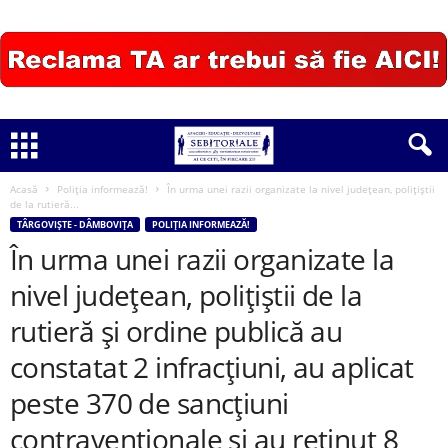
Acasă
Poliția informează!
În urma unei razii organizate la nivel județean, polițiștii
de la rutieră...
TÂRGOVIȘTE - DÂMBOVIȚA
POLIȚIA INFORMEAZĂ!
În urma unei razii organizate la
nivel județean, polițiștii de la
rutieră și ordine publică au
constatat 2 infracțiuni, au aplicat
peste 370 de sancțiuni
contravenționale și au reținut 8