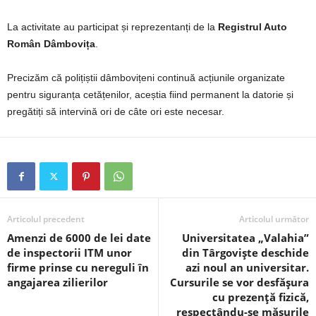
La activitate au participat și reprezentanți de la
Registrul Auto
Român Dâmbovița
.
Precizăm că polițiștii dâmbovițeni continuă acțiunile organizate
pentru siguranța cetățenilor, aceștia fiind permanent la datorie și
pregătiți să intervină ori de câte ori este necesar.
Articolul precedent
Articolul următor
Amenzi de 6000 de lei date
Universitatea „Valahia”
de inspectorii ITM unor
din Târgoviște deschide
firme prinse cu nereguli în
azi noul an universitar.
angajarea zilierilor
Cursurile se vor desfășura
cu prezență fizică,
respectându-se măsurile