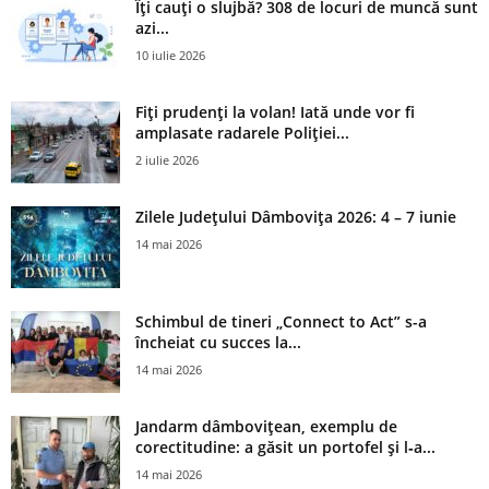
Îți cauți o slujbă? 308 de locuri de muncă sunt
azi...
10 iulie 2026
Fiți prudenți la volan! Iată unde vor fi
amplasate radarele Poliției...
2 iulie 2026
Zilele Județului Dâmbovița 2026: 4 – 7 iunie
14 mai 2026
Schimbul de tineri „Connect to Act” s-a
încheiat cu succes la...
14 mai 2026
Jandarm dâmbovițean, exemplu de
corectitudine: a găsit un portofel și l‑a...
14 mai 2026