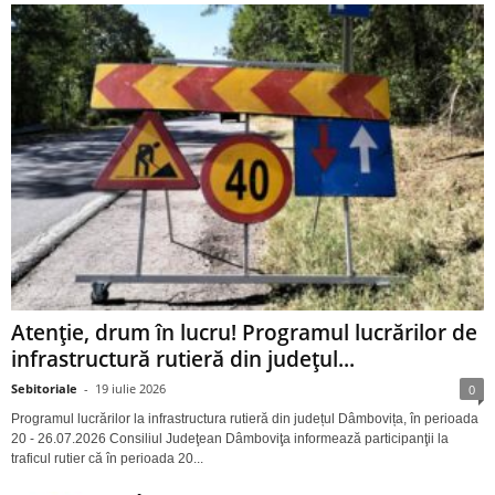
Atenție, drum în lucru! Programul lucrărilor de
infrastructură rutieră din județul...
Sebitoriale
-
19 iulie 2026
0
Programul lucrărilor la infrastructura rutieră din județul Dâmbovița, în perioada
20 - 26.07.2026 Consiliul Judeţean Dâmboviţa informează participanţii la
traficul rutier că în perioada 20...