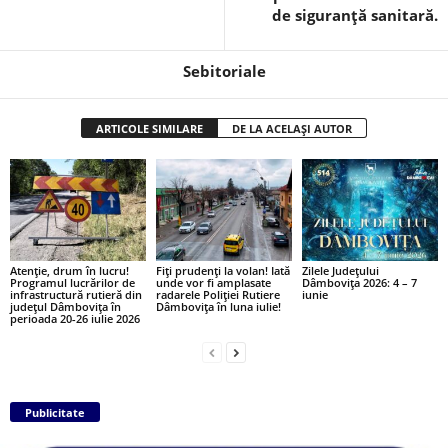
de siguranță sanitară.
Sebitoriale
ARTICOLE SIMILARE
DE LA ACELAȘI AUTOR
Atenție, drum în lucru!
Fiți prudenți la volan! Iată
Zilele Județului
Programul lucrărilor de
unde vor fi amplasate
Dâmbovița 2026: 4 – 7
infrastructură rutieră din
radarele Poliției Rutiere
iunie
județul Dâmbovița în
Dâmbovița în luna iulie!
perioada 20-26 iulie 2026
Publicitate