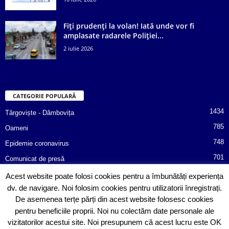
Fiți prudenți la volan! Iată unde vor fi
amplasate radarele Poliției...
2 iulie 2026
CATEGORIE POPULARĂ
1434
Târgoviște - Dâmbovița
785
Oameni
748
Epidemie coronavirus
701
Comunicat de presă
487
Afaceri
Acest website poate folosi cookies pentru a îmbunătăți experiența
dv. de navigare. Noi folosim cookies pentru utilizatorii înregistrați.
366
Poliția informează!
De asemenea terțe părți din acest website folosesc cookies
352
Consiliul Județean Dâmbovița
pentru beneficiile proprii. Noi nu colectăm date personale ale
vizitatorilor acestui site. Noi presupunem că acest lucru este OK