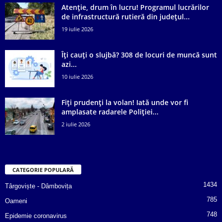
Atenție, drum în lucru! Programul lucrărilor
de infrastructură rutieră din județul...
19 iulie 2026
Îți cauți o slujbă? 308 de locuri de muncă sunt
azi...
10 iulie 2026
Fiți prudenți la volan! Iată unde vor fi
amplasate radarele Poliției...
2 iulie 2026
CATEGORIE POPULARĂ
1434
Târgoviște - Dâmbovița
785
Oameni
748
Epidemie coronavirus