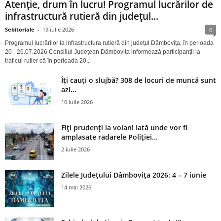
Atenție, drum în lucru! Programul lucrărilor de
infrastructură rutieră din județul...
Sebitoriale
-
19 iulie 2026
0
Programul lucrărilor la infrastructura rutieră din județul Dâmbovița, în perioada
20 - 26.07.2026 Consiliul Judeţean Dâmboviţa informează participanţii la
traficul rutier că în perioada 20...
Îți cauți o slujbă? 308 de locuri de muncă sunt
azi...
10 iulie 2026
Fiți prudenți la volan! Iată unde vor fi
amplasate radarele Poliției...
2 iulie 2026
Zilele Județului Dâmbovița 2026: 4 – 7 iunie
14 mai 2026