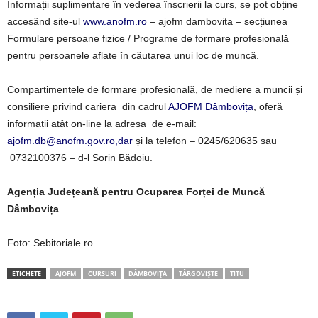
Informații suplimentare în vederea înscrierii la curs, se pot obține
accesând site-ul
www.anofm.ro
– ajofm dambovita – secțiunea
Formulare persoane fizice / Programe de formare profesională
pentru persoanele aflate în căutarea unui loc de muncă.
Compartimentele de formare profesională, de mediere a muncii și
consiliere privind cariera din cadrul
AJOFM Dâmbovița
, oferă
informații atât on-line la adresa de e-mail:
ajofm.db@anofm.gov.ro,dar
și la telefon – 0245/620635 sau
0732100376 – d-l Sorin Bădoiu.
Agenția Județeană pentru Ocuparea Forței de Muncă
Dâmbovița
Foto: Sebitoriale.ro
ETICHETE
AJOFM
CURSURI
DÂMBOVIȚA
TÂRGOVIȘTE
TITU