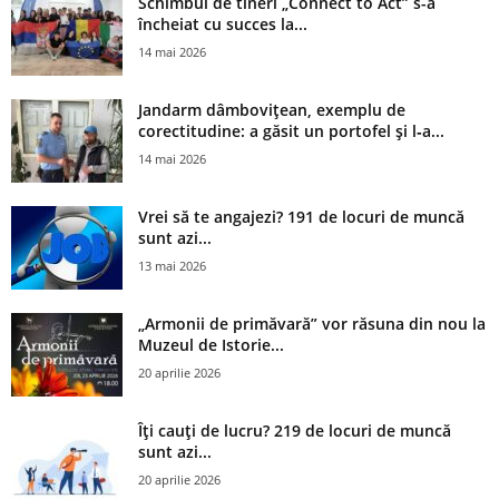
Schimbul de tineri „Connect to Act” s-a
încheiat cu succes la...
14 mai 2026
Jandarm dâmbovițean, exemplu de
corectitudine: a găsit un portofel și l‑a...
14 mai 2026
Vrei să te angajezi? 191 de locuri de muncă
sunt azi...
13 mai 2026
„Armonii de primăvară” vor răsuna din nou la
Muzeul de Istorie...
20 aprilie 2026
Îți cauți de lucru? 219 de locuri de muncă
sunt azi...
20 aprilie 2026