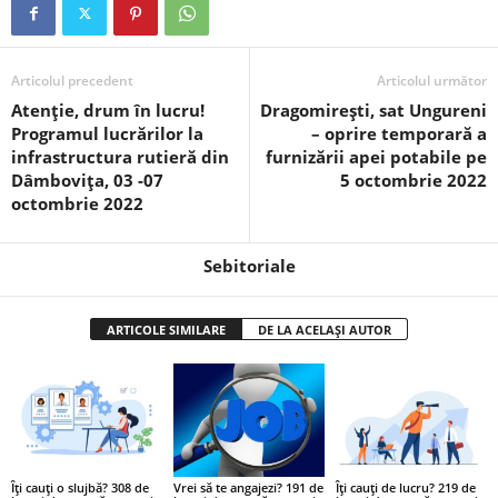
Articolul precedent
Articolul următor
Atenție, drum în lucru!
Dragomirești, sat Ungureni
Programul lucrărilor la
– oprire temporară a
infrastructura rutieră din
furnizării apei potabile pe
Dâmbovița, 03 -07
5 octombrie 2022
octombrie 2022
Sebitoriale
ARTICOLE SIMILARE
DE LA ACELAȘI AUTOR
Îți cauți o slujbă? 308 de
Vrei să te angajezi? 191 de
Îți cauți de lucru? 219 de