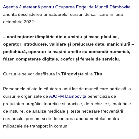
Agenţia Județeană pentru Ocuparea Forţei de Muncă Dâmbovița
anunță deschiderea următoarelor cursuri de calificare în luna
octombrie 2022:
– confecționer tâmplărie din aluminiu și mase plastice,
operator introducere, validare și prelucrare date, manichiură –
pedichiură, operator la mașini unelte cu comandă numerică,
frizer, competențe digitale, coafor și femeie de serviciu.
Cursurile se vor desfășura în
Târgoviște
și la
Titu
.
Persoanele aflate în căutarea unui loc de muncă care participă la
cursurile organizate de
AJOFM Dâmbovița
beneficiază de
gratuitatea pregătirii teoretice și practice, de rechizite și materiale
de instuire, de analize medicale și teste necesare frecventării
cursursului precum și de decontarea abonamentului pentru
mijloacele de transport în comun.