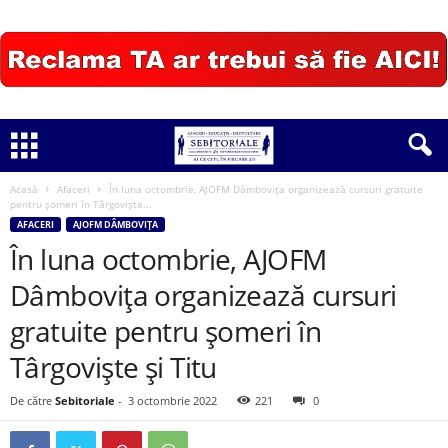
Acasă
Afaceri
În luna octombrie, AJOFM Dâmbovița organizează cursuri gratuite
pentru șomeri în Târgoviște...
AFACERI
AJOFM DÂMBOVIȚA
În luna octombrie, AJOFM
Dâmbovița organizează cursuri
gratuite pentru șomeri în
Târgoviște și Titu
De către
Sebitoriale
-
3 octombrie 2022
221
0