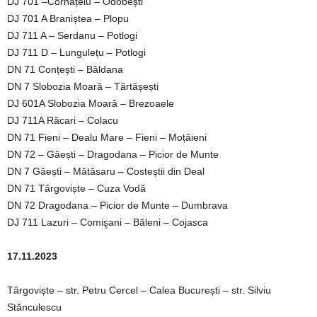
DJ 701 –Cornățelu – Odobești
DJ 701 A Braniștea – Plopu
DJ 711 A – Serdanu – Potlogi
DJ 711 D – Lungulețu – Potlogi
DN 71 Conțești – Bâldana
DN 7 Slobozia Moară – Tărtășești
DJ 601A Slobozia Moară – Brezoaele
DJ 711A Răcari – Colacu
DN 71 Fieni – Dealu Mare – Fieni – Moțăieni
DN 72 – Găești – Dragodana – Picior de Munte
DN 7 Găești – Mătăsaru – Costeștii din Deal
DN 71 Târgoviște – Cuza Vodă
DN 72 Dragodana – Picior de Munte – Dumbrava
DJ 711 Lazuri – Comişani – Băleni – Cojasca
17.11.2023
Târgoviște – str. Petru Cercel – Calea București – str. Silviu
Stănculescu