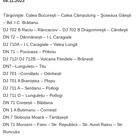
08.11.2023
Târgovişte: Calea Bucureşti – Calea Câmpulung – Şoseaua Găeşti
– Bd. I.C. Brătianu
DJ 702 B Raciu – Râncaciov – DJ 702 B Dragomireşti – Cândeşti
DN 72 – Dărmănești – I.L.Caragiale
DJ 710A – I.L.Caragiale – Valea Lungă
DN 71 – Pucioasa – Priboiu
DJ 712/ DJ 712B – Vulcana Pandele – Brănești
DN7 –Lungulețu – Titu
DJ 701 –Cornățelu – Odobești
DJ 701 A Braniștea – Plopu
DJ 711 A – Serdanu – Potlogi
DJ 711 D – Lungulețu – Potlogi
DN 71 Conțești – Bâldana
DN 1 A Butimanu – Cornești
DN 7 Slobozia Moară – Tărtășești
DN 71 Moroeni – Fieni – Str. Republicii – Str. Aurel Rainu – Str.
Runcului