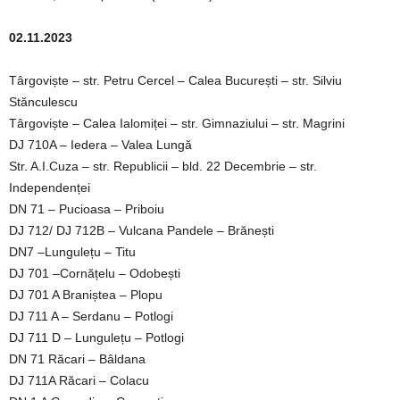
02.11.2023
Târgoviște – str. Petru Cercel – Calea București – str. Silviu
Stănculescu
Târgoviște – Calea Ialomiței – str. Gimnaziului – str. Magrini
DJ 710A – Iedera – Valea Lungă
Str. A.I.Cuza – str. Republicii – bld. 22 Decembrie – str.
Independenței
DN 71 – Pucioasa – Priboiu
DJ 712/ DJ 712B – Vulcana Pandele – Brănești
DN7 –Lungulețu – Titu
DJ 701 –Cornățelu – Odobești
DJ 701 A Braniștea – Plopu
DJ 711 A – Serdanu – Potlogi
DJ 711 D – Lungulețu – Potlogi
DN 71 Răcari – Bâldana
DJ 711A Răcari – Colacu