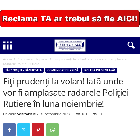
Acasă
Comunicat de presă
Fiți prudenți la volan! Iată unde vor fi amplasate
radarele Poliției Rutiere...
TÂRGOVIȘTE - DÂMBOVIȚA
COMUNICAT DE PRESĂ
POLIȚIA INFORMEAZĂ!
Fiți prudenți la volan! Iată unde
vor fi amplasate radarele Poliției
Rutiere în luna noiembrie!
De către
Sebitoriale
-
31 octombrie 2023
161
0