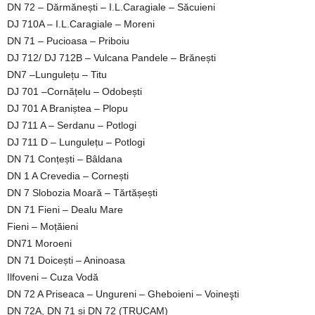
DN 72 – Dărmănești – I.L.Caragiale – Săcuieni
DJ 710A – I.L.Caragiale – Moreni
DN 71 – Pucioasa – Priboiu
DJ 712/ DJ 712B – Vulcana Pandele – Brănești
DN7 –Lungulețu – Titu
DJ 701 –Cornățelu – Odobești
DJ 701 A Braniștea – Plopu
DJ 711 A – Serdanu – Potlogi
DJ 711 D – Lungulețu – Potlogi
DN 71 Conțești – Bâldana
DN 1 A Crevedia – Cornești
DN 7 Slobozia Moară – Tărtășești
DN 71 Fieni – Dealu Mare
Fieni – Moțăieni
DN71 Moroeni
DN 71 Doicești – Aninoasa
Ilfoveni – Cuza Vodă
DN 72 A Priseaca – Ungureni – Gheboieni – Voineşti
DN 72A, DN 71 și DN 72 (TRUCAM)