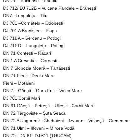
DN 71 – Pucioasa – Priboiu
DJ 712/ DJ 712B – Vulcana Pandele – Brănești
DN7 –Lungulețu – Titu
DJ 701 –Cornățelu – Odobești
DJ 701 A Braniștea – Plopu
DJ 711 A – Serdanu – Potlogi
DJ 711 D – Lungulețu – Potlogi
DN 71 Conțești – Răcari
DN 1 A Crevedia – Cornești.
DN 7 Slobozia Moară – Tărtășești
DN 71 Fieni – Dealu Mare
Fieni – Moțăieni
DN 7 – Găești – Gura Foii – Valea Mare
DJ 701 Corbii Mari
DN 61 Găești – Petrești – Uliești – Corbii Mari
DN 72 Târgoviște – Șuța Seacă
DN 72 A Ungureni – Gheboieni – Izvoare – Voineşti – Gemenea
DN 71 Ulmi – Ilfoveni – Mircea Vodă
DN 72 –DN 61- DJ 611 (TRUCAM)