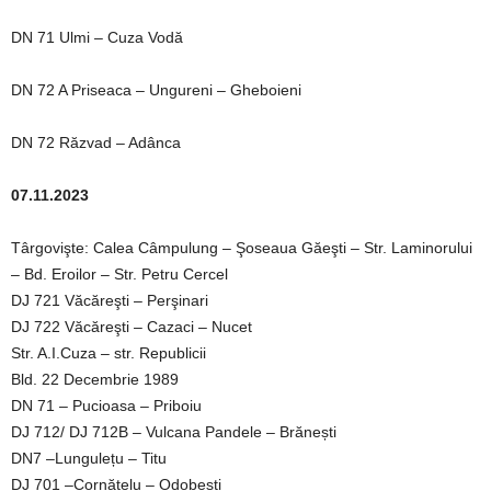
DN 71 Ulmi – Cuza Vodă
DN 72 A Priseaca – Ungureni – Gheboieni
DN 72 Răzvad – Adânca
07.11.2023
Târgovişte: Calea Câmpulung – Şoseaua Găeşti – Str. Laminorului
– Bd. Eroilor – Str. Petru Cercel
DJ 721 Văcăreşti – Perşinari
DJ 722 Văcăreşti – Cazaci – Nucet
Str. A.I.Cuza – str. Republicii
Bld. 22 Decembrie 1989
DN 71 – Pucioasa – Priboiu
DJ 712/ DJ 712B – Vulcana Pandele – Brănești
DN7 –Lungulețu – Titu
DJ 701 –Cornățelu – Odobești