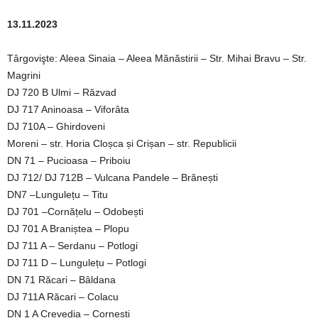
13.11.2023
Târgovişte: Aleea Sinaia – Aleea Mănăstirii – Str. Mihai Bravu – Str.
Magrini
DJ 720 B Ulmi – Răzvad
DJ 717 Aninoasa – Viforâta
DJ 710A – Ghirdoveni
Moreni – str. Horia Cloșca și Crișan – str. Republicii
DN 71 – Pucioasa – Priboiu
DJ 712/ DJ 712B – Vulcana Pandele – Brănești
DN7 –Lungulețu – Titu
DJ 701 –Cornățelu – Odobești
DJ 701 A Braniștea – Plopu
DJ 711 A – Serdanu – Potlogi
DJ 711 D – Lungulețu – Potlogi
DN 71 Răcari – Bâldana
DJ 711A Răcari – Colacu
DN 1 A Crevedia – Cornești