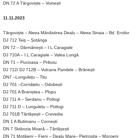
DN 72 A Târgoviște – Voinești
11.11.2023
Târgoviște – Aleea Mânăstirea Dealu – Aleea Sinaia – Bd. Eroilor
DJ 712 Teiș – Șotânga
DN 72 – Dărmănești – I.L.Caragiale
DJ 710A – I.L.Caragiale – Valea Lungă
DN 71 – Pucioasa – Priboiu
DJ 712/ DJ 712B – Vulcana Pandele – Brănești
DN7 –Lungulețu – Titu
DJ 701 –Cornățelu – Odobești
DJ 701 A Braniștea – Plopu
DJ 711 A – Serdanu – Potlogi
DJ 711 D – Lungulețu – Potlogi
DJ 701B Tărtășești – Crevedia
DN 1 A Butimanu – Cornești
DN 7 Slobozia Moară – Tărtășești
DN 71 Moțăieni – Fieni – Dealu Mare– Pietroșița – Moroeni