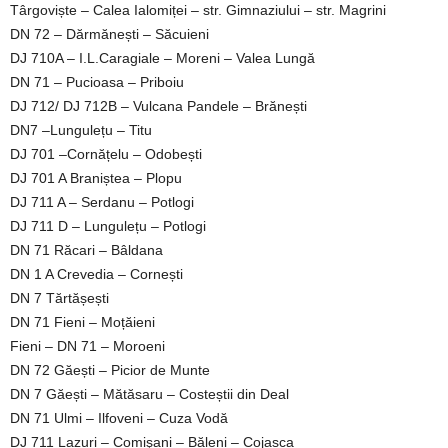
Târgoviște – Calea Ialomiței – str. Gimnaziului – str. Magrini
DN 72 – Dărmănești – Săcuieni
DJ 710A – I.L.Caragiale – Moreni – Valea Lungă
DN 71 – Pucioasa – Priboiu
DJ 712/ DJ 712B – Vulcana Pandele – Brănești
DN7 –Lungulețu – Titu
DJ 701 –Cornățelu – Odobești
DJ 701 A Braniștea – Plopu
DJ 711 A – Serdanu – Potlogi
DJ 711 D – Lungulețu – Potlogi
DN 71 Răcari – Bâldana
DN 1 A Crevedia – Cornești
DN 7 Tărtășești
DN 71 Fieni – Moțăieni
Fieni – DN 71 – Moroeni
DN 72 Găești – Picior de Munte
DN 7 Găești – Mătăsaru – Costeștii din Deal
DN 71 Ulmi – Ilfoveni – Cuza Vodă
DJ 711 Lazuri – Comişani – Băleni – Cojasca