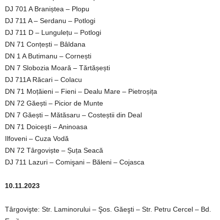
DJ 701 A Braniștea – Plopu
DJ 711 A – Serdanu – Potlogi
DJ 711 D – Lungulețu – Potlogi
DN 71 Conțești – Bâldana
DN 1 A Butimanu – Cornești
DN 7 Slobozia Moară – Tărtășești
DJ 711A Răcari – Colacu
DN 71 Moțăieni – Fieni – Dealu Mare – Pietroșița
DN 72 Găești – Picior de Munte
DN 7 Găești – Mătăsaru – Costeștii din Deal
DN 71 Doiceşti – Aninoasa
Ilfoveni – Cuza Vodă
DN 72 Târgoviște – Șuța Seacă
DJ 711 Lazuri – Comişani – Băleni – Cojasca
10.11.2023
Târgovişte: Str. Laminorului – Şos. Găeşti – Str. Petru Cercel – Bd.