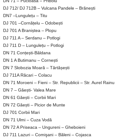
DN 71 – Pucioasa – Priboiu
DJ 712/ DJ 712B – Vulcana Pandele – Brănești
DN7 –Lungulețu – Titu
DJ 701 –Cornățelu – Odobești
DJ 701 A Braniștea – Plopu
DJ 711 A – Serdanu – Potlogi
DJ 711 D – Lungulețu – Potlogi
DN 71 Conțești-Bâldana
DN 1 A Butimanu – Cornești
DN 7 Slobozia Moară – Tărtășești
DJ 711A Răcari – Colacu
DN 71 Moroeni – Fieni – Str. Republicii – Str. Aurel Rainu
DN 7 – Găești- Valea Mare
DN 61 Găești – Corbii Mari
DN 72 Găești – Picior de Munte
DJ 701 Corbii Mari
DN 71 Ulmi – Cuza Vodă
DN 72 A Priseaca – Ungureni – Gheboieni
DJ 711 Lazuri – Comişani – Băleni – Cojasca