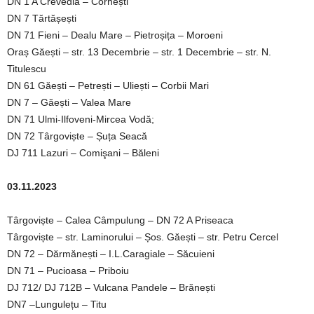
DN 1 A Crevedia – Cornești
DN 7 Tărtășești
DN 71 Fieni – Dealu Mare – Pietroșița – Moroeni
Oraș Găești – str. 13 Decembrie – str. 1 Decembrie – str. N.
Titulescu
DN 61 Găești – Petrești – Uliești – Corbii Mari
DN 7 – Găești – Valea Mare
DN 71 Ulmi-Ilfoveni-Mircea Vodă;
DN 72 Târgoviște – Șuța Seacă
DJ 711 Lazuri – Comişani – Băleni
03.11.2023
Târgoviște – Calea Câmpulung – DN 72 A Priseaca
Târgoviște – str. Laminorului – Șos. Găești – str. Petru Cercel
DN 72 – Dărmănești – I.L.Caragiale – Săcuieni
DN 71 – Pucioasa – Priboiu
DJ 712/ DJ 712B – Vulcana Pandele – Brănești
DN7 –Lungulețu – Titu