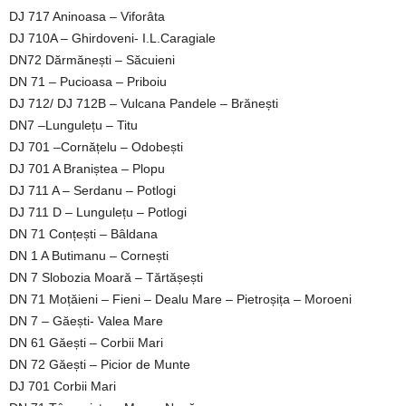
DJ 717 Aninoasa – Viforâta
DJ 710A – Ghirdoveni- I.L.Caragiale
DN72 Dărmănești – Săcuieni
DN 71 – Pucioasa – Priboiu
DJ 712/ DJ 712B – Vulcana Pandele – Brănești
DN7 –Lungulețu – Titu
DJ 701 –Cornățelu – Odobești
DJ 701 A Braniștea – Plopu
DJ 711 A – Serdanu – Potlogi
DJ 711 D – Lungulețu – Potlogi
DN 71 Conțești – Bâldana
DN 1 A Butimanu – Cornești
DN 7 Slobozia Moară – Tărtășești
DN 71 Moțăieni – Fieni – Dealu Mare – Pietroșița – Moroeni
DN 7 – Găești- Valea Mare
DN 61 Găești – Corbii Mari
DN 72 Găești – Picior de Munte
DJ 701 Corbii Mari