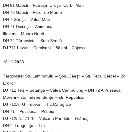
DN 61 Găești – Petrești- Uliești- Corbii Mari
DN 72 Găești – Picior de Munte
DN 7 Găești – Valea Mare
DN 71 Doiceşti – Aninoasa
Ilfoveni – Moara Nouă
DN 72 Târgoviște – Șuța Seacă
DJ 711 Lazuri – Comişani – Băleni – Cojasca
16.11.2023
Târgovişte: Str. Laminorului – Şos. Găeşti – Str. Petru Cercel – Bd.
Eroilor
DJ 712 Teiş – Şotânga – Calea Câmpulung – DN 72 A Priseaca
Moreni – str. Independenței – str. Republicii
DJ 710A –Ghirdoveni – I.L.Caragiale
DN 71 – Pucioasa – Priboiu
DJ 712/ DJ 712B – Vulcana Pandele – Brănești
DN7 –Lungulețu – Titu