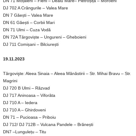
DN 71 Moțăieni – Fieni – Dealu Mare– Pietroșița – Moroeni
DJ 702 A Crângurile – Valea Mare
DN 7 Găești – Valea Mare
DN 61 Găești – Corbii Mari
DN 71 Ulmi – Cuza Vodă
DN 72A Târgoviște – Ungureni – Gheboieni
DJ 711 Comișani – Bilciurești
19.11.2023
Târgovişte: Aleea Sinaia – Aleea Mănăstirii – Str. Mihai Bravu – Str.
Magrini
DJ 720 B Ulmi – Răzvad
DJ 717 Aninoasa – Viforâta
DJ 710 A – Iedera
DJ 710 A – Ghirdoveni
DN 71 – Pucioasa – Priboiu
DJ 712/ DJ 712B – Vulcana Pandele – Brănești
DN7 –Lungulețu – Titu