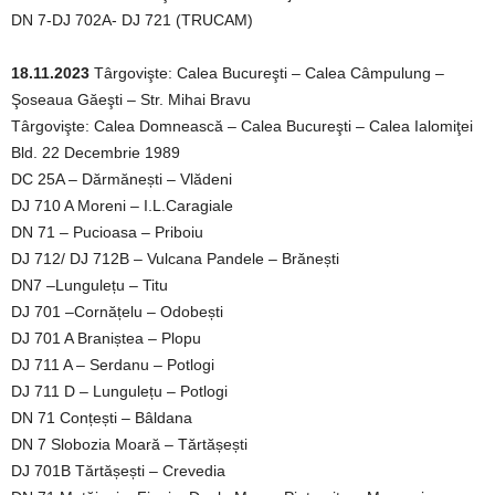
DN 7-DJ 702A- DJ 721 (TRUCAM)
18.11.2023
Târgovişte: Calea Bucureşti – Calea Câmpulung –
Şoseaua Găeşti – Str. Mihai Bravu
Târgovişte: Calea Domnească – Calea Bucureşti – Calea Ialomiţei
Bld. 22 Decembrie 1989
DC 25A – Dărmănești – Vlădeni
DJ 710 A Moreni – I.L.Caragiale
DN 71 – Pucioasa – Priboiu
DJ 712/ DJ 712B – Vulcana Pandele – Brănești
DN7 –Lungulețu – Titu
DJ 701 –Cornățelu – Odobești
DJ 701 A Braniștea – Plopu
DJ 711 A – Serdanu – Potlogi
DJ 711 D – Lungulețu – Potlogi
DN 71 Conțești – Bâldana
DN 7 Slobozia Moară – Tărtășești
DJ 701B Tărtășești – Crevedia