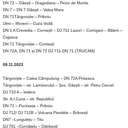
DN 72 – Găești – Dragodana – Picior de Munte
DN 7 – DN 7 Găești – Valea Mare
DN 71Târgoviște – Priboiu
Ulmi – Ilfoveni – Cuza Vodă
DN 1 A Crevedia – Cornești – DJ 711 Lazuri – Comişani – Băleni –
Cojasca
DN 71 Târgoviște – Contești
DN 72A, DN 71 și DN 72 DJ 711-DN 71 (TRUCAM)
09.11.2023
Târgoviște – Calea Câmpulung – DN 72A Priseaca
Târgoviște – str. Laminorului – Șos. Găești – str. Petru Cercel
DJ 710 A – Iedera
Str. A.I.Cuza – str. Republicii
DN 71 – Pucioasa – Priboiu
DJ 712/ DJ 712B – Vulcana Pandele – Brănești
DN7 –Lungulețu – Titu
DJ 701 –Cornățelu – Odobești