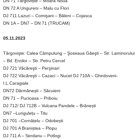
DN 71 Târgoviște – Moara Nouă
DN 72 A Ungureni – Malu cu Flori
DJ 711 Lazuri – Comişani – Băleni – Cojasca
DN 1A – DN7 – DN 71 (TRUCAM)
05.11.2023
Târgovişte: Calea Câmpulung – Şoseaua Găeşti – Str. Laminorului
– Bd. Eroilor – Str. Petru Cercel
DJ 721 Văcăreşti – Perşinari
DJ 722 Văcăreşti – Cazaci – Nucet DJ 710A – Ghirdoveni-
I.L.Caragiale
DN72 Dărmănești – Săcuieni
DN 71 – Pucioasa – Priboiu
DJ 712/ DJ 712B – Vulcana Pandele – Brănești
DN7 –Lungulețu – Titu
DJ 701 –Cornățelu – Odobești
DJ 701 A Braniștea – Plopu
DJ 711 A – Serdanu – Potlogi