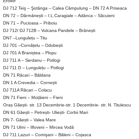
Eroilor
DJ 712 Teiş – Şotânga – Calea Câmpulung – DN 72 A Priseaca
DN 72 – Dărmănești – I.L.Caragiale – Adânca – Săcuieni
DN 71 – Pucioasa – Priboiu
DJ 712/ DJ 712B – Vulcana Pandele – Brănești
DN7 –Lungulețu – Titu
DJ 701 –Cornățelu – Odobești
DJ 701 A Braniștea – Plopu
DJ 711 A – Serdanu – Potlogi
DJ 711 D – Lungulețu – Potlogi
DN 71 Răcari – Bâldana
DN 1 A Crevedia – Cornești
DJ 711A Răcari – Colacu
DN 71 Fieni – Moțăieni – Fieni
Oraș Găești- str. 13 Decembrie-str. 1 Decembrie- str. N. Titulescu
DN 61 Găești – Petrești- Uliești- Corbii Mari
DN 7- Găești – Valea Mare
DN 71 Ulmi – Ilfoveni – Mircea Vodă
DJ 711 Lazuri – Comişani – Băleni – Cojasca