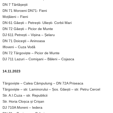
DN 7 Tărtășești
DN 71 Moroeni DN71- Fieni
Moțăieni – Fieni
DN 61 Găești – Petrești- Uliești- Corbii Mari
DN 72 Găești – Picior de Munte
DJ 611 Petrești – Vișina – Șelaru
DN 71 Doiceşti – Aninoasa
Ilfoveni – Cuza Vodă
DN 72 Târgoviște – Picior de Munte
DJ 711 Lazuri – Comişani – Băleni – Cojasca
14.11.2023
Târgoviște – Calea Câmpulung – DN 72A Priseaca
Târgoviște – str. Laminorului – Șos. Găești – str. Petru Cercel
Str. A.I.Cuza – str. Republicii
Str. Horia Cloșca și Crișan
DJ 710A Moreni – Iedera