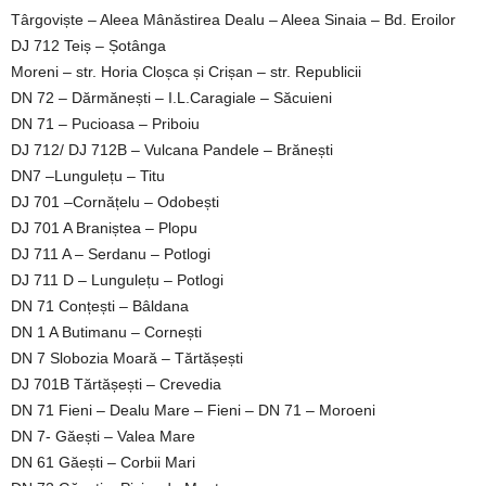
Târgoviște – Aleea Mânăstirea Dealu – Aleea Sinaia – Bd. Eroilor
DJ 712 Teiș – Șotânga
Moreni – str. Horia Cloșca și Crișan – str. Republicii
DN 72 – Dărmănești – I.L.Caragiale – Săcuieni
DN 71 – Pucioasa – Priboiu
DJ 712/ DJ 712B – Vulcana Pandele – Brănești
DN7 –Lungulețu – Titu
DJ 701 –Cornățelu – Odobești
DJ 701 A Braniștea – Plopu
DJ 711 A – Serdanu – Potlogi
DJ 711 D – Lungulețu – Potlogi
DN 71 Conțești – Bâldana
DN 1 A Butimanu – Cornești
DN 7 Slobozia Moară – Tărtășești
DJ 701B Tărtășești – Crevedia
DN 71 Fieni – Dealu Mare – Fieni – DN 71 – Moroeni
DN 7- Găești – Valea Mare
DN 61 Găești – Corbii Mari