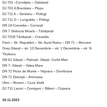
DJ 701 –Cornățelu – Odobești
DJ 701 A Braniștea – Plopu
DJ 711 A – Serdanu – Potlogi
DJ 711 D – Lungulețu – Potlogi
DN 1A Crevedia – Cornești
DN 7 Slobozia Moară – Tărtășești
DJ 701B Tărtășești – Crevedia
Fieni – Str. Republicii – Str. Aurel Rainu – DN 71 – Moroeni
Oraș Găești – str. 13 Decembrie – str. 1 Decembrie – str. N.
Titulescu
DN 61 Găești – Petrești- Uliești- Corbii Mari
DN 7- Găești – Valea Mare
DN 72 Picior de Munte – Viişoara – Dumbrava
DN 71 Doiceşti – Aninoasa
Ulmi – Ilfoveni – Cuza Vodă
DJ 711 Lazuri – Comişani – Băleni – Cojasca
20.11.2023