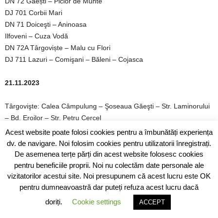
DN 72 Găești – Picior de Munte
DJ 701 Corbii Mari
DN 71 Doiceşti – Aninoasa
Ilfoveni – Cuza Vodă
DN 72A Târgoviște – Malu cu Flori
DJ 711 Lazuri – Comişani – Băleni – Cojasca
21.11.2023
Târgovişte: Calea Câmpulung – Şoseaua Găeşti – Str. Laminorului
– Bd. Eroilor – Str. Petru Cercel
DJ 721 Văcăreşti – Perşinari
Acest website poate folosi cookies pentru a îmbunătăți experiența
DJ 722 Văcăreşti – Cazaci – Nucet
dv. de navigare. Noi folosim cookies pentru utilizatorii înregistrați.
DJ 710A – Iedera
De asemenea terțe părți din acest website folosesc cookies
Bld. 22 Decembrie 1989 – str. Republicii
pentru beneficiile proprii. Noi nu colectăm date personale ale
vizitatorilor acestui site. Noi presupunem că acest lucru este OK
DN 71 – Pucioasa – Priboiu
pentru dumneavoastră dar puteți refuza acest lucru dacă
DJ 712/ DJ 712B – Vulcana Pandele – Brănești
DN7 –Lungulețu – Titu
doriți.
Cookie settings
ACCEPT
DJ 701 –Cornățelu – Odobești