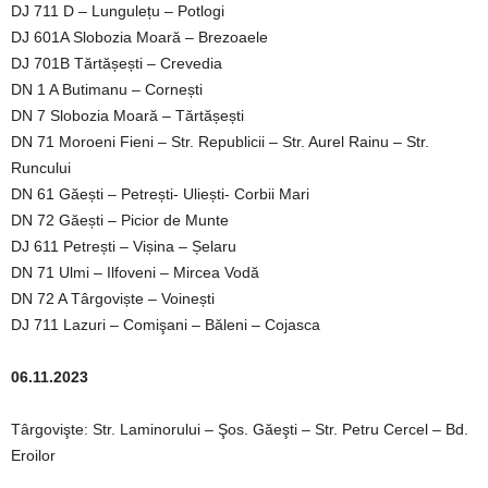
DJ 711 D – Lungulețu – Potlogi
DJ 601A Slobozia Moară – Brezoaele
DJ 701B Tărtășești – Crevedia
DN 1 A Butimanu – Cornești
DN 7 Slobozia Moară – Tărtășești
DN 71 Moroeni Fieni – Str. Republicii – Str. Aurel Rainu – Str.
Runcului
DN 61 Găești – Petrești- Uliești- Corbii Mari
DN 72 Găești – Picior de Munte
DJ 611 Petrești – Vișina – Șelaru
DN 71 Ulmi – Ilfoveni – Mircea Vodă
DN 72 A Târgoviște – Voinești
DJ 711 Lazuri – Comişani – Băleni – Cojasca
06.11.2023
Târgovişte: Str. Laminorului – Şos. Găeşti – Str. Petru Cercel – Bd.
Eroilor