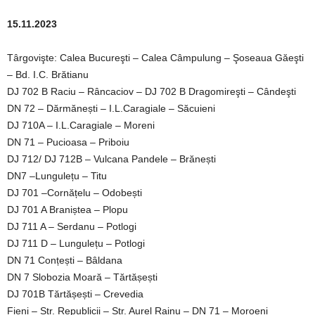
15.11.2023
Târgovişte: Calea Bucureşti – Calea Câmpulung – Şoseaua Găeşti
– Bd. I.C. Brătianu
DJ 702 B Raciu – Râncaciov – DJ 702 B Dragomireşti – Cândeşti
DN 72 – Dărmănești – I.L.Caragiale – Săcuieni
DJ 710A – I.L.Caragiale – Moreni
DN 71 – Pucioasa – Priboiu
DJ 712/ DJ 712B – Vulcana Pandele – Brănești
DN7 –Lungulețu – Titu
DJ 701 –Cornățelu – Odobești
DJ 701 A Braniștea – Plopu
DJ 711 A – Serdanu – Potlogi
DJ 711 D – Lungulețu – Potlogi
DN 71 Conțești – Bâldana
DN 7 Slobozia Moară – Tărtășești
DJ 701B Tărtășești – Crevedia
Fieni – Str. Republicii – Str. Aurel Rainu – DN 71 – Moroeni