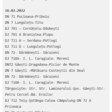
16.02.2022
DN 71 Pucioasa-Priboiu

DN 7 Lungulețu-Titu

DJ 701 – Cornățelu-Odobești

DJ 701 A Braniștea-Plopu

DJ 711 A – Serdanu-Potlogi

DJ 711 D – Lungulețu-Potlogi

DN 72- Dărmănești- Săcuieni

DJ 710A- I. L. Caragiale- Moreni

DN72 Găești-Dragodana-Picior de Munte

DN 7 Găești –Mătăsaru-Costeștii din Deal

DN 72- Dărmănești- Săcuieni

DJ 710A- I. L. Caragiale- Moreni

Târgovişte: Str. Str. Laminorului-Şos. Găeşti-Str. 
Petru Cercel-Bd. Eroilor

DJ 712 Teiş-Şotânga-Calea Câmpulung-DN 72 A 
Priseaca
