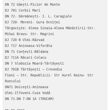
DN 72 Găești-Picior de Munte

DJ 701 Corbii Mari

DN 72- Dărmănești- I. L. Caragiale

DJ 720- Moreni- Gura Ocniței

Târgovişte: Aleea Sinaia-Aleea Mănăstirii-Str. 
Mihai Bravu- Str. Magrini

DJ 720 B Ulmi-Răzvad

DJ 717 Aninoasa-Viforâta

DN 71 Conțești-Bâldana

DJ 711A Răcari-Colacu

DN 7 Slobozia Moară-Tărtășești

DJ 701B Tărtășești – Crevedia

Fieni – Str. Republicii- Str Aurel Rainu- Str 
Runcului

DN71 Doiceşti-Aninoasa

Ulmi-Ilfoveni-Cuza Vodă

DN 71-DN 7-DN 1A (TRUCAM)
