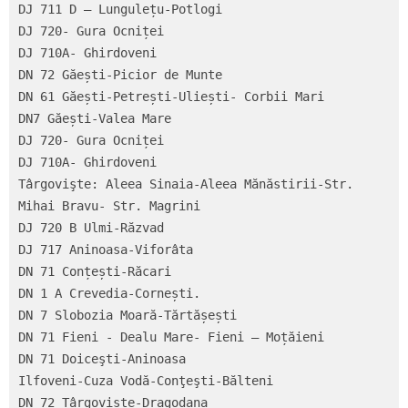
DJ 711 D – Lungulețu-Potlogi

DJ 720- Gura Ocniței

DJ 710A- Ghirdoveni

DN 72 Găești-Picior de Munte

DN 61 Găești-Petrești-Uliești- Corbii Mari

DN7 Găești-Valea Mare

DJ 720- Gura Ocniței

DJ 710A- Ghirdoveni

Târgovişte: Aleea Sinaia-Aleea Mănăstirii-Str. 
Mihai Bravu- Str. Magrini

DJ 720 B Ulmi-Răzvad

DJ 717 Aninoasa-Viforâta

DN 71 Conțești-Răcari

DN 1 A Crevedia-Cornești.

DN 7 Slobozia Moară-Tărtășești

DN 71 Fieni - Dealu Mare- Fieni – Moțăieni

DN 71 Doiceşti-Aninoasa

Ilfoveni-Cuza Vodă-Conţeşti-Bălteni

DN 72 Târgoviște-Dragodana
