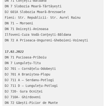
DN 71 Conțești-Bâldana

DN 7 Slobozia Moară-Tărtășești

DJ 601A Slobozia Moară-Brezoaele

Fieni: Str. Republicii- Str. Aurel Rainu

DN 71 – Moroeni

DN 71 Doiceşti-Aninoasa

Ilfoveni-Cuza Vodă-Conţeşti-Bâldana

DN 72 A Priseaca-Ungureni-Gheboieni-Voineşti

17.02.2022
DN 71 Pucioasa-Priboiu

DN 7 Lungulețu-Titu

DJ 701 – Cornățelu-Odobești

DJ 701 A Braniștea-Plopu

DJ 711 A – Serdanu-Potlogi

DJ 711 D – Lungulețu-Potlogi

DJ 720- Gura Ocniței

DJ 710A- Ghirdoveni

DN 72 Găești-Picior de Munte
