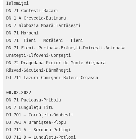
Ialomiţei

DN 71 Conțești-Răcari

DN 1 A Crevedia-Butimanu.

DN 7 Slobozia Moară-Tărtășești

DN 71 Moroeni

DN 71- Fieni - Moțăieni - Fieni

DN 71 Fieni- Pucioasa-Brăneşti-Doiceşti-Aninoasa

Brăteşti-Ilfoveni-Conțești

DN 72 Dragodana-Picior de Munte-Viişoara

Răzvad-Săcuieni-Dărmăneşti

DJ 711 Lazuri-Comişani-Băleni-Cojasca

08.02.2022
DN 71 Pucioasa-Priboiu

DN 7 Lungulețu-Titu

DJ 701 – Cornățelu-Odobești

DJ 701 A Braniștea-Plopu

DJ 711 A – Serdanu-Potlogi

DJ 711 D – Lungulețu-Potlogi
