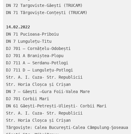
DN 72 Targoviste-Găești (TRUCAM)

DN 71 Târgoviște-Conțești (TRUCAM)

14.02.2022
DN 71 Pucioasa-Priboiu

DN 7 Lungulețu-Titu

DJ 701 – Cornățelu-Odobești

DJ 701 A Braniștea-Plopu

DJ 711 A – Serdanu-Potlogi

DJ 711 D – Lungulețu-Potlogi

Str. A. I. Cuza- Str. Republicii

Str. Horia Cloșca și Crișan

DN 7 – Găești –Gura Foii-Valea Mare

DJ 701 Corbii Mari

DN 61 Găești-Petrești-Uliești- Corbii Mari

Str. A. I. Cuza- Str. Republicii

Str. Horia Cloșca și Crișan

Târgovişte: Calea Bucureşti-Calea Câmpulung-Şoseaua 