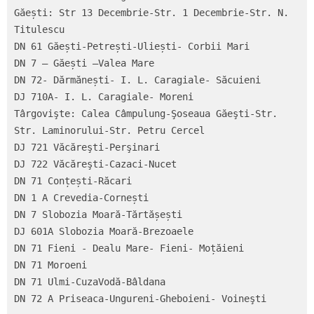
Găești: Str 13 Decembrie-Str. 1 Decembrie-Str. N. 
Titulescu

DN 61 Găești-Petrești-Uliești- Corbii Mari

DN 7 – Găești –Valea Mare

DN 72- Dărmănești- I. L. Caragiale- Săcuieni

DJ 710A- I. L. Caragiale- Moreni

Târgovişte: Calea Câmpulung-Şoseaua Găeşti-Str. 
Str. Laminorului-Str. Petru Cercel

DJ 721 Văcăreşti-Perşinari

DJ 722 Văcăreşti-Cazaci-Nucet

DN 71 Conțești-Răcari

DN 1 A Crevedia-Cornești

DN 7 Slobozia Moară-Tărtășești

DJ 601A Slobozia Moară-Brezoaele

DN 71 Fieni - Dealu Mare- Fieni- Moțăieni

DN 71 Moroeni

DN 71 Ulmi-CuzaVodă-Bâldana

DN 72 A Priseaca-Ungureni-Gheboieni- Voineşti
