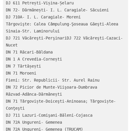
DJ 611 Petrești-Vișina-Șelaru

DN 72- Dărmănești- I. L. Caragiale- Săcuieni

DJ 710A- I. L. Caragiale- Moreni

Târgovişte: Calea Câmpulung-Şoseaua Găeşti-Aleea 
Sinaia-Str. Laminorului

DJ 721 Văcăreşti-PerşinariDJ 722 Văcăreşti-Cazaci-
Nucet

DN 71 Răcari-Bâldana

DN 1 A Crevedia-Cornești

DN 7 Tărtășești

DN 71 Moroeni

Fieni: Str. Republicii- Str. Aurel Rainu

DN 72 Picior de Munte-Viişoara-Dumbrava

Răzvad-Adânca-Dărmănești

DN 71 Târgoviște-Doiceşti-Aninoasa; Târgoviște-
Conţeşti

DJ 711 Lazuri-Comişani-Băleni-Cojasca

DN 72A Ungureni- Gemenea

DN 72A Ungureni- Gemenea (TRUCAM)
