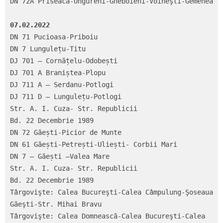
DN 72A Priseaca-Ungureni-Gheboieni-Voineşti-Gemenea

07.02.2022
DN 71 Pucioasa-Priboiu

DN 7 Lungulețu-Titu

DJ 701 – Cornățelu-Odobești

DJ 701 A Braniștea-Plopu

DJ 711 A – Serdanu-Potlogi

DJ 711 D – Lungulețu-Potlogi

Str. A. I. Cuza- Str. Republicii

Bd. 22 Decembrie 1989

DN 72 Găești-Picior de Munte

DN 61 Găești-Petrești-Uliești- Corbii Mari

DN 7 – Găești –Valea Mare

Str. A. I. Cuza- Str. Republicii

Bd. 22 Decembrie 1989

Târgovişte: Calea Bucureşti-Calea Câmpulung-Şoseaua 
Găeşti-Str. Mihai Bravu

Târgovişte: Calea Domnească-Calea Bucureşti-Calea 