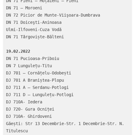
DN 71 Fieni – Moțăieni – Fieni

DN 71 – Moroeni

DN 72 Picior de Munte-Viişoara-Dumbrava

DN 71 Doiceşti-Aninoasa

Ulmi-Ilfoveni-Cuza Vodă

DN 71 Târgoviște-Bălteni

19.02.2022
DN 71 Pucioasa-Priboiu

DN 7 Lungulețu-Titu

DJ 701 – Cornățelu-Odobești

DJ 701 A Braniștea-Plopu

DJ 711 A – Serdanu-Potlogi

DJ 711 D – Lungulețu-Potlogi

DJ 710A- Iedera

DJ 720- Gura Ocniței

DJ 710A- Ghirdoveni

Găești: Str 13 Decembrie-Str. 1 Decembrie-Str. N. 
Titulescu
