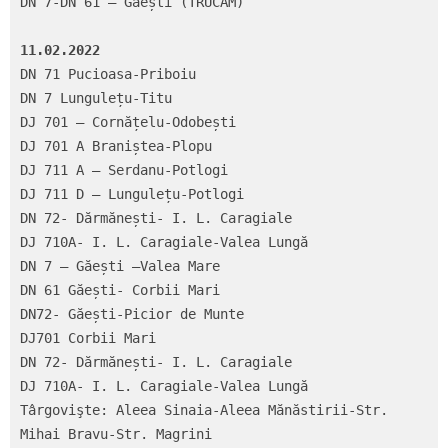
DN 7-DN 61 – Găești (TRUCAM)

11.02.2022
DN 71 Pucioasa-Priboiu

DN 7 Lungulețu-Titu

DJ 701 – Cornățelu-Odobești

DJ 701 A Braniștea-Plopu

DJ 711 A – Serdanu-Potlogi

DJ 711 D – Lungulețu-Potlogi

DN 72- Dărmănești- I. L. Caragiale

DJ 710A- I. L. Caragiale-Valea Lungă

DN 7 – Găești –Valea Mare

DN 61 Găești- Corbii Mari

DN72- Găești-Picior de Munte

DJ701 Corbii Mari

DN 72- Dărmănești- I. L. Caragiale

DJ 710A- I. L. Caragiale-Valea Lungă

Târgovişte: Aleea Sinaia-Aleea Mănăstirii-Str. 
Mihai Bravu-Str. Magrini
