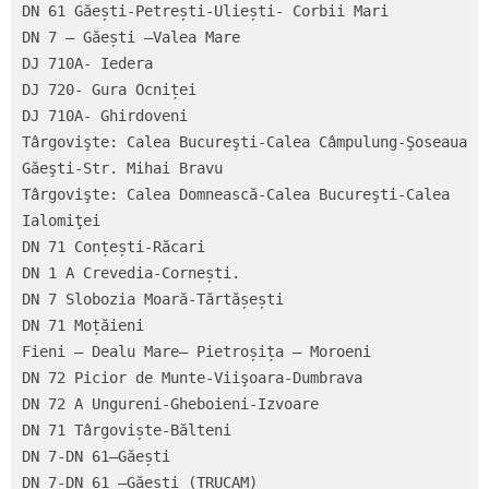
DN 61 Găești-Petrești-Uliești- Corbii Mari

DN 7 – Găești –Valea Mare

DJ 710A- Iedera

DJ 720- Gura Ocniței

DJ 710A- Ghirdoveni

Târgovişte: Calea Bucureşti-Calea Câmpulung-Şoseaua 
Găeşti-Str. Mihai Bravu

Târgovişte: Calea Domnească-Calea Bucureşti-Calea 
Ialomiţei

DN 71 Conțești-Răcari

DN 1 A Crevedia-Cornești.

DN 7 Slobozia Moară-Tărtășești

DN 71 Moțăieni

Fieni – Dealu Mare– Pietroșița – Moroeni

DN 72 Picior de Munte-Viişoara-Dumbrava

DN 72 A Ungureni-Gheboieni-Izvoare

DN 71 Târgoviște-Bălteni

DN 7-DN 61–Găești

DN 7-DN 61 –Găești (TRUCAM)
