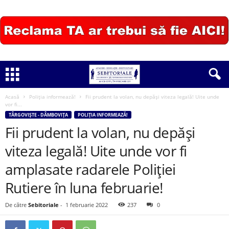
Acasă
Poliția informează!
Fii prudent la volan, nu depăși viteza legală! Uite unde
vor fi...
TÂRGOVIȘTE - DÂMBOVIȚA
POLIȚIA INFORMEAZĂ!
Fii prudent la volan, nu depăși
viteza legală! Uite unde vor fi
amplasate radarele Poliției
Rutiere în luna februarie!
De către
Sebitoriale
-
1 februarie 2022
237
0