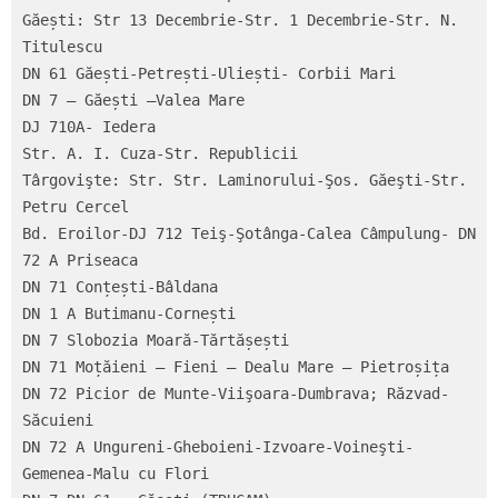
Găești: Str 13 Decembrie-Str. 1 Decembrie-Str. N. 
Titulescu

DN 61 Găești-Petrești-Uliești- Corbii Mari

DN 7 – Găești –Valea Mare

DJ 710A- Iedera

Str. A. I. Cuza-Str. Republicii

Târgovişte: Str. Str. Laminorului-Şos. Găeşti-Str. 
Petru Cercel

Bd. Eroilor-DJ 712 Teiş-Şotânga-Calea Câmpulung- DN 
72 A Priseaca

DN 71 Conțești-Bâldana

DN 1 A Butimanu-Cornești

DN 7 Slobozia Moară-Tărtășești

DN 71 Moțăieni – Fieni – Dealu Mare – Pietroșița

DN 72 Picior de Munte-Viişoara-Dumbrava; Răzvad-
Săcuieni

DN 72 A Ungureni-Gheboieni-Izvoare-Voineşti-
Gemenea-Malu cu Flori
