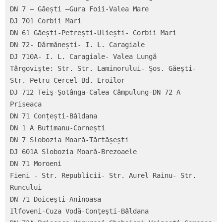
DN 7 – Găești –Gura Foii-Valea Mare

DJ 701 Corbii Mari

DN 61 Găești-Petrești-Uliești- Corbii Mari

DN 72- Dărmănești- I. L. Caragiale

DJ 710A- I. L. Caragiale- Valea Lungă

Târgovişte: Str. Str. Laminorului- Şos. Găeşti- 
Str. Petru Cercel-Bd. Eroilor

DJ 712 Teiş-Şotânga-Calea Câmpulung-DN 72 A 
Priseaca

DN 71 Conțești-Bâldana

DN 1 A Butimanu-Cornești

DN 7 Slobozia Moară-Tărtășești

DJ 601A Slobozia Moară-Brezoaele

DN 71 Moroeni

Fieni - Str. Republicii- Str. Aurel Rainu- Str. 
Runcului

DN 71 Doiceşti-Aninoasa

Ilfoveni-Cuza Vodă-Conţeşti-Bâldana
