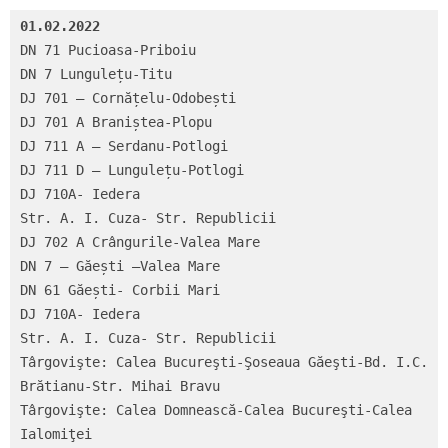
01.02.2022 
DN 71 Pucioasa-Priboiu

DN 7 Lungulețu-Titu

DJ 701 – Cornățelu-Odobești

DJ 701 A Braniștea-Plopu

DJ 711 A – Serdanu-Potlogi

DJ 711 D – Lungulețu-Potlogi

DJ 710A- Iedera

Str. A. I. Cuza- Str. Republicii

DJ 702 A Crângurile-Valea Mare

DN 7 – Găești –Valea Mare

DN 61 Găești- Corbii Mari

DJ 710A- Iedera

Str. A. I. Cuza- Str. Republicii

Târgovişte: Calea Bucureşti-Şoseaua Găeşti-Bd. I.C. 
Brătianu-Str. Mihai Bravu

Târgovişte: Calea Domnească-Calea Bucureşti-Calea 
Ialomiţei
