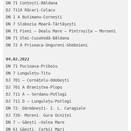
DN 71 Conțești-Bâldana

DJ 711A Răcari-Colacu

DN 1 A Butimanu-Cornești

DN 7 Slobozia Moară-Tărtășești

DN 71 Fieni – Dealu Mare – Pietroșița – Moroeni

DN 71 Ulmi-CuzaVodă-Bâldana

DN 72 A Priseaca-Ungureni-Gheboieni

04.02.2022
DN 71 Pucioasa-Priboiu

DN 7 Lungulețu-Titu

DJ 701 – Cornățelu-Odobești

DJ 701 A Braniștea-Plopu

DJ 711 A – Serdanu-Potlogi

DJ 711 D – Lungulețu-Potlogi

DN 72- Dărmănești- I. L. Caragiale

DJ 720- Moreni- Gura Ocniței

DN 7 – Găești –Valea Mare

DN 61 Găești- Corbii Mari
