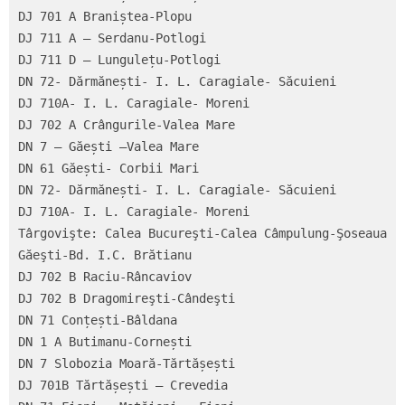
DJ 701 A Braniștea-Plopu

DJ 711 A – Serdanu-Potlogi

DJ 711 D – Lungulețu-Potlogi

DN 72- Dărmănești- I. L. Caragiale- Săcuieni

DJ 710A- I. L. Caragiale- Moreni

DJ 702 A Crângurile-Valea Mare

DN 7 – Găești –Valea Mare

DN 61 Găești- Corbii Mari

DN 72- Dărmănești- I. L. Caragiale- Săcuieni

DJ 710A- I. L. Caragiale- Moreni

Târgovişte: Calea Bucureşti-Calea Câmpulung-Şoseaua 
Găeşti-Bd. I.C. Brătianu

DJ 702 B Raciu-Râncaviov

DJ 702 B Dragomireşti-Cândeşti

DN 71 Conțești-Bâldana

DN 1 A Butimanu-Cornești

DN 7 Slobozia Moară-Tărtășești

DJ 701B Tărtășești – Crevedia
