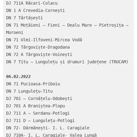
DJ 711A Răcari-Colacu

DN 1 A Crevedia-Cornești

DN 7 Tărtășești

DN 71 Moțăieni – Fieni – Dealu Mare – Pietroșița – 
Moroeni

DN 71 Ulmi-Ilfoveni-Mircea Vodă

DN 72 Târgoviște-Dragodana

DN 72 A Târgoviște-Voinești

DN 7 Titu – Lungulețu și drumuri județene (TRUCAM)

06.02.2022
DN 71 Pucioasa-Priboiu

DN 7 Lungulețu-Titu

DJ 701 – Cornățelu-Odobești

DJ 701 A Braniștea-Plopu

DJ 711 A – Serdanu-Potlogi

DJ 711 D – Lungulețu-Potlogi

DN 72- Dărmănești- I. L. Caragiale

DJ 710A- I. L. Caragiale- Valea Lungă
