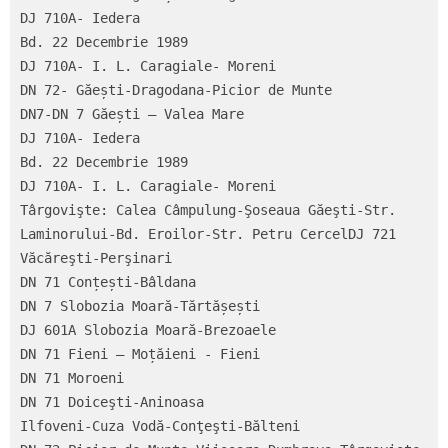
DJ 710A- Iedera

Bd. 22 Decembrie 1989

DJ 710A- I. L. Caragiale- Moreni

DN 72- Găești-Dragodana-Picior de Munte

DN7-DN 7 Găești – Valea Mare

DJ 710A- Iedera

Bd. 22 Decembrie 1989

DJ 710A- I. L. Caragiale- Moreni

Târgovişte: Calea Câmpulung-Şoseaua Găeşti-Str. 
Laminorului-Bd. Eroilor-Str. Petru CercelDJ 721 
Văcăreşti-Perşinari

DN 71 Conțești-Bâldana

DN 7 Slobozia Moară-Tărtășești

DJ 601A Slobozia Moară-Brezoaele

DN 71 Fieni – Moțăieni - Fieni

DN 71 Moroeni

DN 71 Doiceşti-Aninoasa

Ilfoveni-Cuza Vodă-Conţeşti-Bălteni
