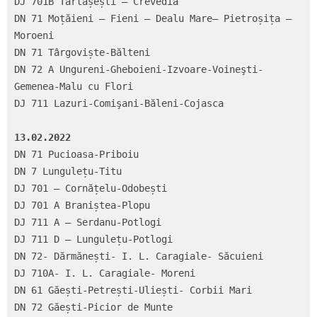
DJ 701B Tărtășești – Crevedia

DN 71 Moțăieni – Fieni – Dealu Mare– Pietroșița – 
Moroeni

DN 71 Târgoviște-Bălteni

DN 72 A Ungureni-Gheboieni-Izvoare-Voineşti-
Gemenea-Malu cu Flori

DJ 711 Lazuri-Comişani-Băleni-Cojasca

13.02.2022
DN 71 Pucioasa-Priboiu

DN 7 Lungulețu-Titu

DJ 701 – Cornățelu-Odobești

DJ 701 A Braniștea-Plopu

DJ 711 A – Serdanu-Potlogi

DJ 711 D – Lungulețu-Potlogi

DN 72- Dărmănești- I. L. Caragiale- Săcuieni

DJ 710A- I. L. Caragiale- Moreni

DN 61 Găești-Petrești-Uliești- Corbii Mari

DN 72 Găești-Picior de Munte
