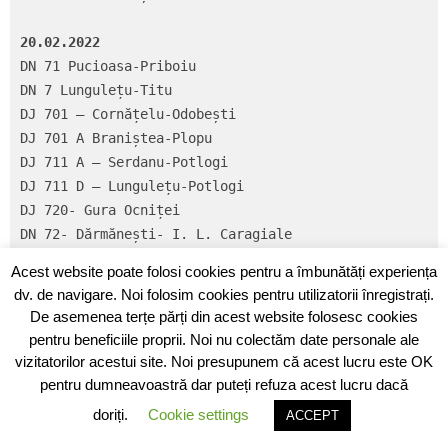
20.02.2022
DN 71 Pucioasa-Priboiu

DN 7 Lungulețu-Titu

DJ 701 – Cornățelu-Odobești

DJ 701 A Braniștea-Plopu

DJ 711 A – Serdanu-Potlogi

DJ 711 D – Lungulețu-Potlogi

DJ 720- Gura Ocniței

DN 72- Dărmănești- I. L. Caragiale

DN 7 – Găești –Valea Mare

Acest website poate folosi cookies pentru a îmbunătăți experiența
DN 61 Găești- Corbii Mari

dv. de navigare. Noi folosim cookies pentru utilizatorii înregistrați.
DN72- Găești-Picior de Munte

De asemenea terțe părți din acest website folosesc cookies
DJ701 Corbii Mari

pentru beneficiile proprii. Noi nu colectăm date personale ale
DJ 720- Gura Ocniței

vizitatorilor acestui site. Noi presupunem că acest lucru este OK
DN 72- Dărmănești- I. L. Caragiale

pentru dumneavoastră dar puteți refuza acest lucru dacă
Târgovişte: Str. Str. Laminorului-Şos. Găeşti-Str. 
doriți.
Cookie settings
ACCEPT
Petru Cercel-Bd. Eroilor
