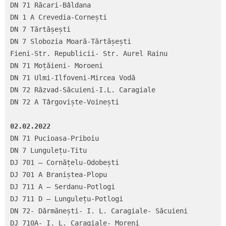
DN 71 Răcari-Bâldana

DN 1 A Crevedia-Cornești

DN 7 Tărtășești

DN 7 Slobozia Moară-Tărtășești

Fieni-Str. Republicii- Str. Aurel Rainu

DN 71 Moțăieni- Moroeni

DN 71 Ulmi-Ilfoveni-Mircea Vodă

DN 72 Răzvad-Săcuieni-I.L. Caragiale

DN 72 A Târgoviște-Voinești

02.02.2022 
DN 71 Pucioasa-Priboiu

DN 7 Lungulețu-Titu

DJ 701 – Cornățelu-Odobești

DJ 701 A Braniștea-Plopu

DJ 711 A – Serdanu-Potlogi

DJ 711 D – Lungulețu-Potlogi

DN 72- Dărmănești- I. L. Caragiale- Săcuieni

DJ 710A- I. L. Caragiale- Moreni
