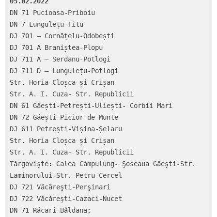
05.02.2022
DN 71 Pucioasa-Priboiu

DN 7 Lungulețu-Titu

DJ 701 – Cornățelu-Odobești

DJ 701 A Braniștea-Plopu

DJ 711 A – Serdanu-Potlogi

DJ 711 D – Lungulețu-Potlogi

Str. Horia Cloșca și Crișan

Str. A. I. Cuza- Str. Republicii

DN 61 Găești-Petrești-Uliești- Corbii Mari

DN 72 Găești-Picior de Munte

DJ 611 Petrești-Vișina-Șelaru

Str. Horia Cloșca și Crișan

Str. A. I. Cuza- Str. Republicii

Târgovişte: Calea Câmpulung- Şoseaua Găeşti-Str. 
Laminorului-Str. Petru Cercel

DJ 721 Văcăreşti-Perşinari

DJ 722 Văcăreşti-Cazaci-Nucet

DN 71 Răcari-Bâldana;
