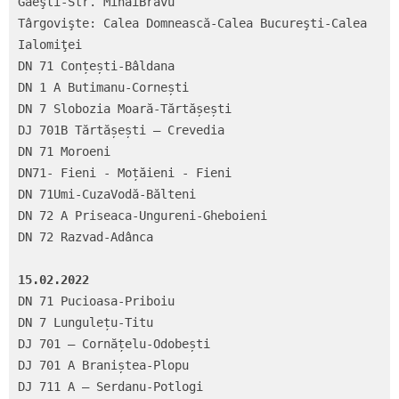
Găeşti-Str. MihaiBravu

Târgovişte: Calea Domnească-Calea Bucureşti-Calea 
Ialomiţei

DN 71 Conțești-Bâldana

DN 1 A Butimanu-Cornești

DN 7 Slobozia Moară-Tărtășești

DJ 701B Tărtășești – Crevedia

DN 71 Moroeni

DN71- Fieni - Moțăieni - Fieni

DN 71Umi-CuzaVodă-Bălteni

DN 72 A Priseaca-Ungureni-Gheboieni

DN 72 Razvad-Adânca

15.02.2022
DN 71 Pucioasa-Priboiu

DN 7 Lungulețu-Titu

DJ 701 – Cornățelu-Odobești

DJ 701 A Braniștea-Plopu

DJ 711 A – Serdanu-Potlogi
