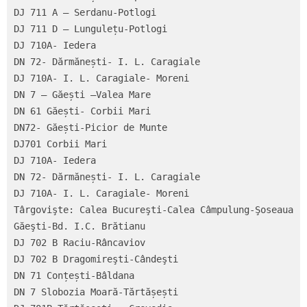
DJ 711 A – Serdanu-Potlogi

DJ 711 D – Lungulețu-Potlogi

DJ 710A- Iedera

DN 72- Dărmănești- I. L. Caragiale

DJ 710A- I. L. Caragiale- Moreni

DN 7 – Găești –Valea Mare

DN 61 Găești- Corbii Mari

DN72- Găești-Picior de Munte

DJ701 Corbii Mari

DJ 710A- Iedera

DN 72- Dărmănești- I. L. Caragiale

DJ 710A- I. L. Caragiale- Moreni

Târgovişte: Calea Bucureşti-Calea Câmpulung-Şoseaua 
Găeşti-Bd. I.C. Brătianu

DJ 702 B Raciu-Râncaviov

DJ 702 B Dragomireşti-Cândeşti

DN 71 Conțești-Bâldana

DN 7 Slobozia Moară-Tărtășești
