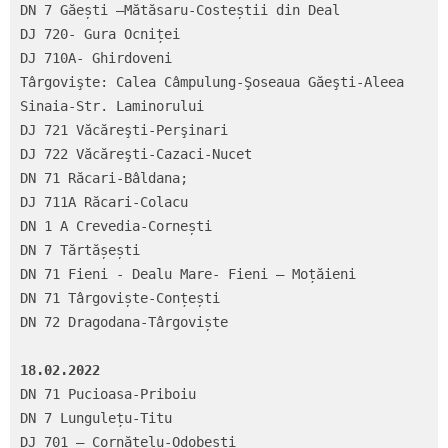
DN 7 Găești –Mătăsaru-Costeștii din Deal

DJ 720- Gura Ocniței

DJ 710A- Ghirdoveni

Târgovişte: Calea Câmpulung-Şoseaua Găeşti-Aleea 
Sinaia-Str. Laminorului

DJ 721 Văcăreşti-Perşinari

DJ 722 Văcăreşti-Cazaci-Nucet

DN 71 Răcari-Bâldana;

DJ 711A Răcari-Colacu

DN 1 A Crevedia-Cornești

DN 7 Tărtășești

DN 71 Fieni - Dealu Mare- Fieni – Moțăieni

DN 71 Târgoviște-Conțești

DN 72 Dragodana-Târgoviște

18.02.2022
DN 71 Pucioasa-Priboiu

DN 7 Lungulețu-Titu

DJ 701 – Cornățelu-Odobești
