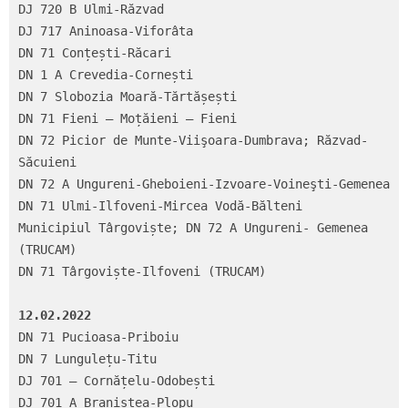
DJ 720 B Ulmi-Răzvad

DJ 717 Aninoasa-Viforâta

DN 71 Conțești-Răcari

DN 1 A Crevedia-Cornești

DN 7 Slobozia Moară-Tărtășești

DN 71 Fieni – Moțăieni – Fieni

DN 72 Picior de Munte-Viişoara-Dumbrava; Răzvad-
Săcuieni

DN 72 A Ungureni-Gheboieni-Izvoare-Voineşti-Gemenea

DN 71 Ulmi-Ilfoveni-Mircea Vodă-Bălteni

Municipiul Târgoviște; DN 72 A Ungureni- Gemenea 
(TRUCAM)

DN 71 Târgoviște-Ilfoveni (TRUCAM)

12.02.2022
DN 71 Pucioasa-Priboiu

DN 7 Lungulețu-Titu

DJ 701 – Cornățelu-Odobești

DJ 701 A Braniștea-Plopu
