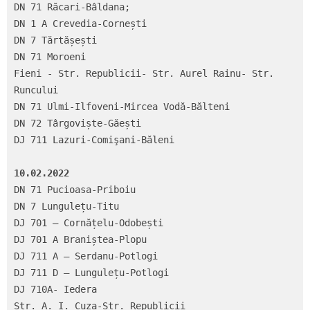
DN 71 Răcari-Bâldana;

DN 1 A Crevedia-Cornești

DN 7 Tărtășești

DN 71 Moroeni

Fieni - Str. Republicii- Str. Aurel Rainu- Str. 
Runcului

DN 71 Ulmi-Ilfoveni-Mircea Vodă-Bălteni

DN 72 Târgoviște-Găești

DJ 711 Lazuri-Comişani-Băleni

10.02.2022
DN 71 Pucioasa-Priboiu

DN 7 Lungulețu-Titu

DJ 701 – Cornățelu-Odobești

DJ 701 A Braniștea-Plopu

DJ 711 A – Serdanu-Potlogi

DJ 711 D – Lungulețu-Potlogi

DJ 710A- Iedera

Str. A. I. Cuza-Str. Republicii
