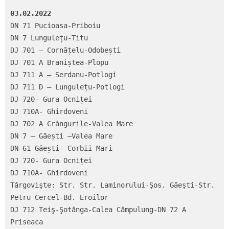
03.02.2022 
DN 71 Pucioasa-Priboiu

DN 7 Lungulețu-Titu

DJ 701 – Cornățelu-Odobești

DJ 701 A Braniștea-Plopu

DJ 711 A – Serdanu-Potlogi

DJ 711 D – Lungulețu-Potlogi

DJ 720- Gura Ocniței

DJ 710A- Ghirdoveni

DJ 702 A Crângurile-Valea Mare

DN 7 – Găești –Valea Mare

DN 61 Găești- Corbii Mari

DJ 720- Gura Ocniței

DJ 710A- Ghirdoveni

Târgovişte: Str. Str. Laminorului-Şos. Găeşti-Str. 
Petru Cercel-Bd. Eroilor

DJ 712 Teiş-Şotânga-Calea Câmpulung-DN 72 A 
Priseaca
