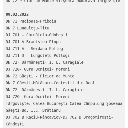
DN 72 Picior de Munte-Viişoara-Dumbrava-Târgoviște

09.02.2022
DN 71 Pucioasa-Priboiu

DN 7 Lungulețu-Titu

DJ 701 – Cornățelu-Odobești

DJ 701 A Braniștea-Plopu

DJ 711 A – Serdanu-Potlogi

DJ 711 D – Lungulețu-Potlogi

DN 72- Dărmănești- I. L. Caragiale

DJ 720- Gura Ocniței- Moreni

DN 72 Găești - Picior de Munte

DN 7 Găești-Mătăsaru-Costeștii din Deal

DN 72- Dărmănești- I. L. Caragiale

DJ 720- Gura Ocniței- Moreni

Târgovişte: Calea Bucureşti-Calea Câmpulung-Şoseaua 
Găeşti-Bd. I.C. Brătianu

DJ 702 B Raciu-Râncaviov-DJ 702 B Dragomireşti-
Cândeşti
