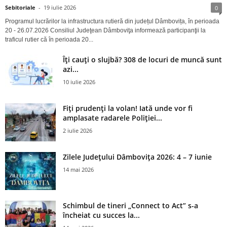
Sebitoriale
-
19 iulie 2026
0
Programul lucrărilor la infrastructura rutieră din județul Dâmbovița, în perioada
20 - 26.07.2026 Consiliul Judeţean Dâmboviţa informează participanţii la
traficul rutier că în perioada 20...
Îți cauți o slujbă? 308 de locuri de muncă sunt
azi...
10 iulie 2026
Fiți prudenți la volan! Iată unde vor fi
amplasate radarele Poliției...
2 iulie 2026
Zilele Județului Dâmbovița 2026: 4 – 7 iunie
14 mai 2026
Schimbul de tineri „Connect to Act” s-a
încheiat cu succes la...