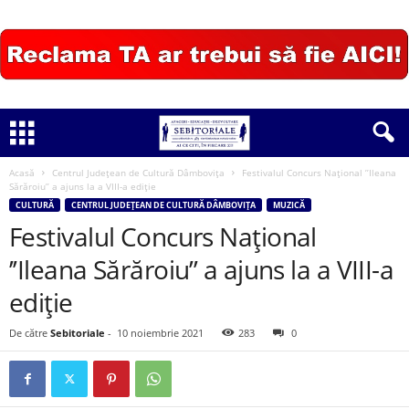
Acasă
Centrul Județean de Cultură Dâmbovița
Festivalul Concurs Național ’’Ileana
Sărăroiu’’ a ajuns la a VIII-a ediție
CULTURĂ
CENTRUL JUDEȚEAN DE CULTURĂ DÂMBOVIȚA
MUZICĂ
Festivalul Concurs Național
’’Ileana Sărăroiu’’ a ajuns la a VIII-a
ediție
De către
Sebitoriale
-
10 noiembrie 2021
283
0