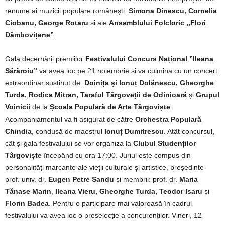
renume ai muzicii populare românești:
Simona Dinescu, Cornelia
Ciobanu, George Rotaru
și ale
Ansamblului Folcloric ,,Flori
Dâmbovițene’’
.
Gala decernării premiilor
Festivalului Concurs Național ’’Ileana
Sărăroiu’’
va avea loc pe 21 noiembrie și va culmina cu un concert
extraordinar susținut de:
Doinița și Ionuț Dolănescu, Gheorghe
Turda, Rodica Mitran, Taraful Târgoveții de Odinioară
și
Grupul
Voinicii
de la
Școala Populară de Arte Târgoviște
.
Acompaniamentul va fi asigurat de către
Orchestra Populară
Chindia
, condusă de maestrul
Ionuț Dumitrescu
. Atât concursul,
cât și gala festivalului se vor organiza la
Clubul Studenților
Târgoviște
începând cu ora 17:00. Juriul este compus din
personalități marcante ale vieţii culturale şi artistice, președinte-
prof. univ. dr.
Eugen Petre Sandu
și membrii: prof. dr.
Maria
Tănase Marin
,
Ileana Vieru, Gheorghe Turda, Teodor Isaru
și
Florin Badea
. Pentru o participare mai valoroasă în cadrul
festivalului va avea loc o preselecție a concurenților. Vineri, 12