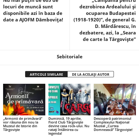
locuri de muncă sunt
dezrobirea Ardealului şi
disponibile azi în baza de
ocuparea Budapestei
date a AJOFM Dâmbovița!
(1918-1920)”, de general G.
D. Mărdărescu, în
dezbatere, azi, la „Seara
de carte la Târgovişte”
Sebitoriale
ARTICOLE SIMILARE
DE LA ACELAȘI AUTOR
„Armonii de primăvară”
Duminică, 19 aprilie,
Descoperă patrimoniul
vor răsuna din nou la
Fiord Club Târgoviște
Complexului Național
Muzeul de Istorie din
devine casa rock-ului. Nu
Muzeal „Curtea
Târgoviște
ratați întâlnirea cu
Domnească” Târgoviște!
legenda!