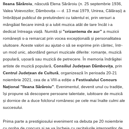
Ileana Sărăroiu
, născută Elena Sărăroiu (n. 25 septembrie 1936,
Valea Voievozilor, Dâmbovița — d. 13 mai 1979, Unirea, Călărași) a
îmbrățișat publicul de pretutindeni cu talentul ei, prin versuri a
mângâiat fiecare inimă și a iubit muzica atât de tare încât i-a
dedicat întreaga viață. Numită și
’’crizantema de aur’’
a muzicii
românești s-a remarcat prin vocea excepțională și personalitatea
uluitoare. Aceste valori au ajutat-o să se exprime prin cântec, într-
un mod unic, abordând genuri muzicale diferite: romanțe, muzică
populară, ușoară sau muzică de petrecere. În memoria îndrăgitei
artiste de muzică populară,
Consiliul Județean Dâmbovița
, prin
Centrul Județean de Cultură
, organizează în perioada 20-21
noiembrie 2021, cea de a VIII-a ediție a
Festivalului Concurs
Național ’’Ileana Sărăroiu’’
. Evenimentul, devenit unul cu tradiție,
își propune să descopere persoane talentate, iubitoare de muzică
și dornice de a duce folclorul românesc pe cele mai înalte culmi ale
succesului.
Prima parte a prestigiosului eveniment va debuta pe 20 noiembrie
cu proba de concurs și se va încheia cu recitalurile interpreților de