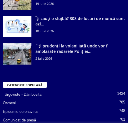
19 iulie 2026
Îți cauți o slujbă? 308 de locuri de muncă sunt
azi...
10 iulie 2026
Fiți prudenți la volan! Iată unde vor fi
amplasate radarele Poliției...
2 iulie 2026
CATEGORIE POPULARĂ
1434
Târgoviște - Dâmbovița
785
Oameni
748
Epidemie coronavirus
701
Comunicat de presă
487