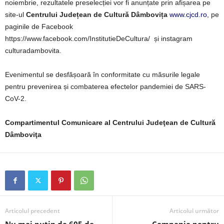
noiembrie, rezultatele preselecției vor fi anunțate prin afișarea pe
site-ul
Centrului Județean de Cultură Dâmbovița
www.cjcd.ro
, pe
paginile de Facebook
https://www.facebook.com/InstitutieDeCultura/ și instagram
culturadambovita.
Evenimentul se desfășoară în conformitate cu măsurile legale
pentru prevenirea și combaterea efectelor pandemiei de SARS-
CoV-2.
Compartimentul Comunicare al Centrului Judeţean de Cultură
Dâmboviţa
Articolul precedent
Articolul următor
Nu mai puțin de 605 de
„Campania pentru