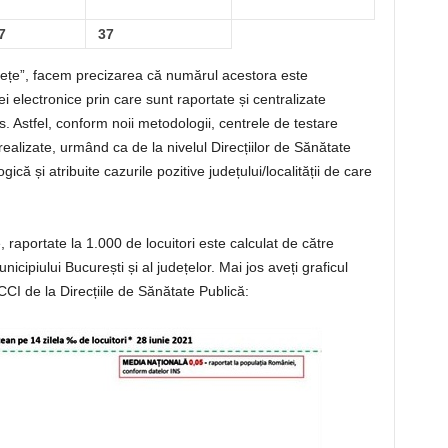
7
37
udețe”, facem precizarea că numărul acestora este
 electronice prin care sunt raportate și centralizate
s. Astfel, conform noii metodologii, centrele de testare
 realizate, urmând ca de la nivelul Direcțiilor de Sănătate
că și atribuite cazurile pozitive județului/localității de care
e, raportate la 1.000 de locuitori este calculat de către
nicipiului București și al județelor. Mai jos aveți graficul
CCI de la Direcțiile de Sănătate Publică: