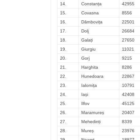
14.
Constanța
42955
15.
Covasna
8556
16.
Dâmbovița
22501
17.
Dolj
26684
18.
Galați
27650
19.
Giurgiu
11021
20.
Gorj
9215
21.
Harghita
8286
22.
Hunedoara
22867
23.
Ialomița
10791
24.
Iași
42408
25.
Ilfov
45125
26.
Maramureș
20407
27.
Mehedinți
8339
28.
Mureș
23976
29.
Neamț
18977