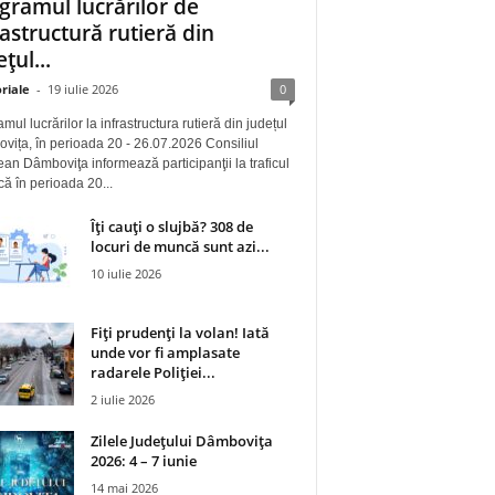
gramul lucrărilor de
rastructură rutieră din
țul...
riale
-
19 iulie 2026
0
mul lucrărilor la infrastructura rutieră din județul
ița, în perioada 20 - 26.07.2026 Consiliul
an Dâmboviţa informează participanţii la traficul
 că în perioada 20...
Îți cauți o slujbă? 308 de
locuri de muncă sunt azi...
10 iulie 2026
Fiți prudenți la volan! Iată
unde vor fi amplasate
radarele Poliției...
2 iulie 2026
Zilele Județului Dâmbovița
2026: 4 – 7 iunie
14 mai 2026