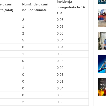
Incidența
e cazuri
Număr de cazuri
înregistrată la 14
te(total)
nou confirmate
zile
2
0,06
1
0,05
2
0,06
5
0,04
0
0,04
1
0,03
0
0,05
1
0,02
0
0,03
0
0,01
0
0,04
0
0,03
2
0,08