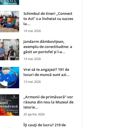
Schimbul de tineri „Connect
to Act” s-a încheiat cu succes
la...
14 mai 2026
Jandarm dâmbovițean,
exemplu de corectitudine: a
găsit un portofel și l‑a...
14 mai 2026
Vrei să te angajezi? 191 de
locuri de muncă sunt azi...
13 mai 2026
„Armonii de primăvară” vor
răsuna din nou la Muzeul de
Istorie...
20 aprilie 2026
Îți cauți de lucru? 219 de