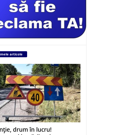
imele articole
nție, drum în lucru!