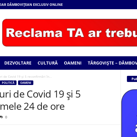
 ZIAR DÂMBOVIȚEAN EXCLUSIV ONLINE
DEZVOLTARE
CULTURĂ
OAMENI
TÂRGOVIȘTE – DÂMBOV
i de Covid 19 și 5 reconfirmări în...
Pub
POLITICĂ
OAMENI
ri de Covid 19 și 5
timele 24 de ore
0