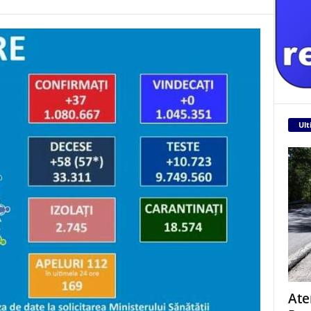
Ult
Ate