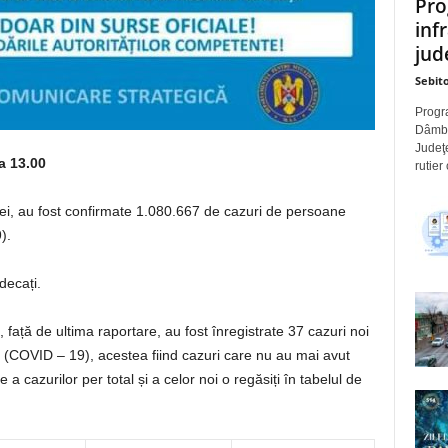
Pro
inf
jude
Sebito
Progra
Dâmbov
Judeţe
a 13.00
rutier
iei, au fost confirmate 1.080.667 de cazuri de persoane
).
decați.
, față de ultima raportare, au fost înregistrate 37 cazuri noi
(COVID – 19), acestea fiind cazuri care nu au mai avut
e a cazurilor per total și a celor noi o regăsiți în tabelul de