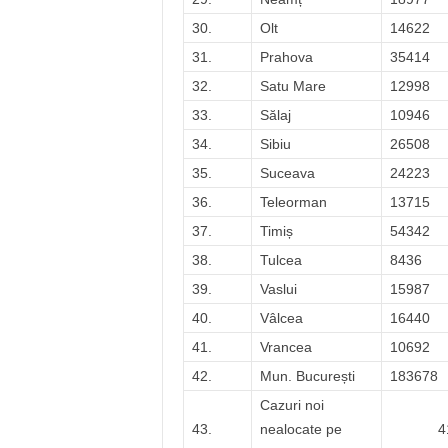
30.
Olt
14622
31.
Prahova
35414
32.
Satu Mare
12998
33.
Sălaj
10946
34.
Sibiu
26508
35.
Suceava
24223
36.
Teleorman
13715
37.
Timiș
54342
38.
Tulcea
8436
39.
Vaslui
15987
40.
Vâlcea
16440
41.
Vrancea
10692
42.
Mun. București
183678
Cazuri noi
43.
nealocate pe
417