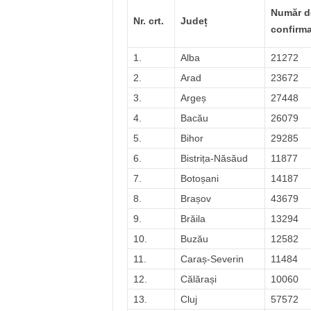
Număr d
Nr. crt.
Județ
confirma
1.
Alba
21272
2.
Arad
23672
3.
Argeș
27448
4.
Bacău
26079
5.
Bihor
29285
6.
Bistrița-Năsăud
11877
7.
Botoșani
14187
8.
Brașov
43679
9.
Brăila
13294
10.
Buzău
12582
11.
Caraș-Severin
11484
12.
Călărași
10060
13.
Cluj
57572