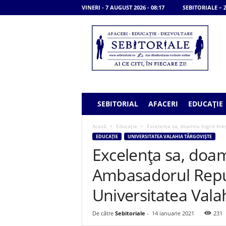
VINERI - 7 AUGUST 2026 - 08:17
SEBITORIALE –
S
e
b
i
t
o
r
i
SEBITORIAL
AFACERI
EDUCAȚIE
a
l
Acasă
Educație
Excelența sa, doamna Ingrid Kress
e
EDUCAȚIE
UNIVERSITATEA VALAHIA TÂRGOVIȘTE
Excelența sa, doam
Ambasadorul Republ
Universitatea Vala
De către
Sebitoriale
-
14 ianuarie 2021
231