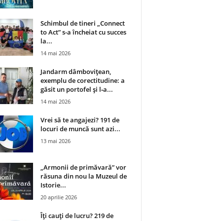
Schimbul de tineri „Connect
to Act” s-a încheiat cu succes
la...
14 mai 2026
Jandarm dâmbovițean,
exemplu de corectitudine: a
găsit un portofel și l‑a...
14 mai 2026
Vrei să te angajezi? 191 de
locuri de muncă sunt azi...
13 mai 2026
„Armonii de primăvară” vor
răsuna din nou la Muzeul de
Istorie...
20 aprilie 2026
Îți cauți de lucru? 219 de