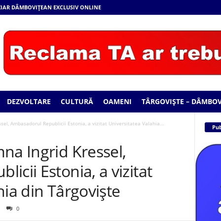
 ZIAR DÂMBOVIȚEAN EXCLUSIV ONLINE
DEZVOLTARE
CULTURĂ
OAMENI
TÂRGOVIȘTE – DÂMBOV
el, Ambasadorul Republicii Estonia, a vizitat Universitatea Valahia...
Pub
na Ingrid Kressel,
icii Estonia, a vizitat
hia din Târgoviște
0