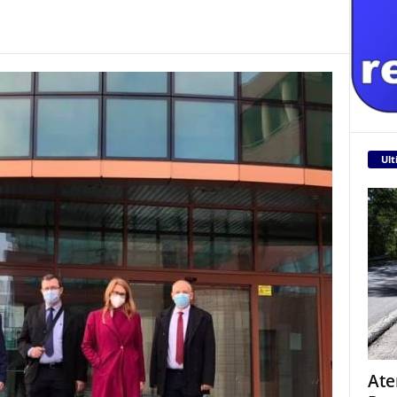
Ult
Ate