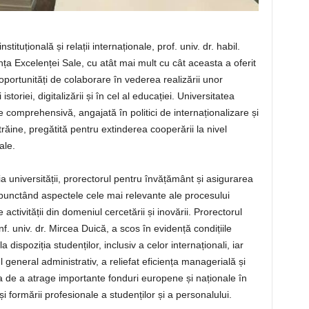
stituțională și relații internaționale, prof. univ. dr. habil.
nța Excelenței Sale, cu atât mai mult cu cât aceasta a oferit
 oportunități de colaborare în vederea realizării unor
toriei, digitalizării și în cel al educației. Universitatea
e comprehensivă, angajată în politici de internaționalizare și
străine, pregătită pentru extinderea cooperării la nivel
ale.
ția universității, prorectorul pentru învățământ și asigurarea
ă, punctând aspectele cele mai relevante ale procesului
activității din domeniul cercetării și inovării. Prorectorul
f. univ. dr. Mircea Duică, a scos în evidență condițiile
dispoziția studenților, inclusiv a celor internaționali, iar
eneral administrativ, a reliefat eficiența managerială și
ea de a atrage importante fonduri europene și naționale în
i formării profesionale a studenților și a personalului.