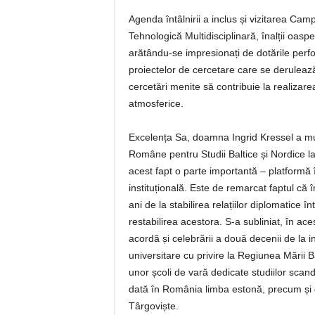
Agenda întâlnirii a inclus și vizitarea Campu
Tehnologică Multidisciplinară, înalții oasp
arătându-se impresionați de dotările perform
proiectelor de cercetare care se derulează 
cercetări menite să contribuie la realiza
atmosferice.
Excelența Sa, doamna Ingrid Kressel a mulț
Române pentru Studii Baltice și Nordice la
acest fapt o parte importantă – platformă î
instituțională. Este de remarcat faptul că
ani de la stabilirea relațiilor diplomatice 
restabilirea acestora. S-a subliniat, în ac
acordă și celebrării a două decenii de la 
universitare cu privire la Regiunea Mării Ba
unor școli de vară dedicate studiilor scand
dată în România limba estonă, precum și găzd
Târgoviște.