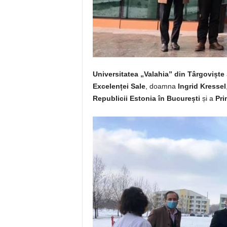
Universitatea „Valahia” din Târgoviște
Excelenței Sale
, doamna
Ingrid Kressel
Republicii Estonia în București
și a
Pri