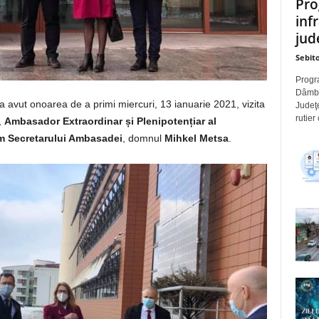
Pro
inf
jude
Sebito
Progra
Dâmbov
a avut onoarea de a primi miercuri, 13 ianuarie 2021, vizita
Judeţe
rutier
,
Ambasador Extraordinar și Plenipotențiar al
m Secretarului Ambasadei
, domnul
Mihkel Metsa
.