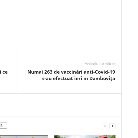
Articolul următor
i ce
Numai 263 de vaccinări anti-Covid-19
s-au efectuat ieri în Dâmbovița
OR