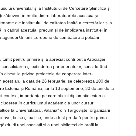
sului universitar și a Institutului de Cercetare Științifică și
eți zăbovind în multe dintre laboratoarele acestuia și
ante ale institutului, de calitatea înaltă a cercetărilor și a
în cadrul acestuia, precum și de implicarea instituției în
rea agendei Uniunii Europene de combatere a poluării
umit pentru primire și a apreciat contribuția Asociației
 consolidarea și extinderea parteneriatelor, considerând
n discuțiile privind proiectele de cooperare inter-
 în acest an, la data de 26 februarie, se celebrează 100 de
între Estonia și România, iar la 13 septembrie, 30 de ani de la
est context, importanța pe care oficiul diplomatic eston o
includerea în curriculumul academic a unor cursuri
ltice la Universitatea „Valahia” din Târgoviște, organizării
inave, finice și baltice, unde a fost predată pentru prima
uirii unei asociații și a unei biblioteci de profil la