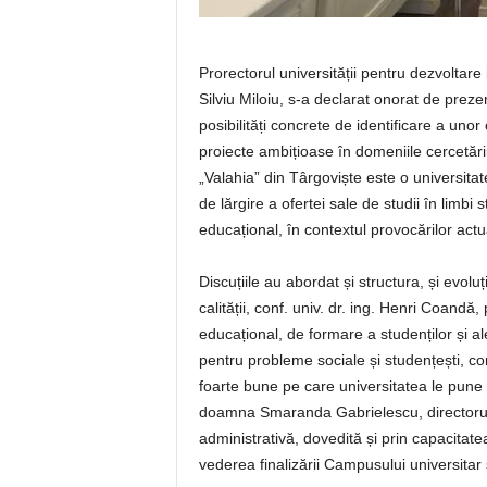
Prorectorul universității pentru dezvoltare in
Silviu Miloiu, s-a declarat onorat de preze
posibilități concrete de identificare a unor
proiecte ambițioase în domeniile cercetării is
„Valahia” din Târgoviște este o universitat
de lărgire a ofertei sale de studii în limbi 
educațional, în contextul provocărilor actu
Discuțiile au abordat și structura, și evolu
calității, conf. univ. dr. ing. Henri Coand
educațional, de formare a studenților și ale 
pentru probleme sociale și studențești, con
foarte bune pe care universitatea le pune la 
doamna Smaranda Gabrielescu, directorul g
administrativă, dovedită și prin capacitat
vederea finalizării Campusului universitar ș