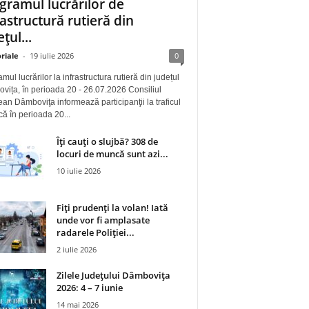
gramul lucrărilor de
rastructură rutieră din
țul...
riale
-
19 iulie 2026
0
mul lucrărilor la infrastructura rutieră din județul
ița, în perioada 20 - 26.07.2026 Consiliul
an Dâmboviţa informează participanţii la traficul
 că în perioada 20...
Îți cauți o slujbă? 308 de
locuri de muncă sunt azi...
10 iulie 2026
Fiți prudenți la volan! Iată
unde vor fi amplasate
radarele Poliției...
2 iulie 2026
Zilele Județului Dâmbovița
2026: 4 – 7 iunie
14 mai 2026