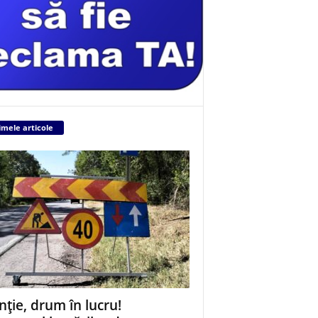
imele articole
nție, drum în lucru!