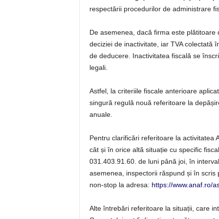
respectării procedurilor de administrare fis
De asemenea, dacă firma este plătitoare 
deciziei de inactivitate, iar TVA colectată în
de deducere. Inactivitatea fiscală se înscrie
legali.
Astfel, la criteriile fiscale anterioare apl
singură regulă nouă referitoare la depășir
anuale.
Pentru clarificări referitoare la activitate
cât și în orice altă situație cu specific fi
031.403.91.60. de luni până joi, în interval
asemenea, inspectorii răspund și în scris 
non-stop la adresa:
https://www.anaf.ro/as
Alte întrebări referitoare la situații, care in