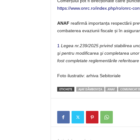
Comerțului pot fi direcționate către puncte
https://www.onrc.ro/index.php/ro/onrc-con
ANAF
reafirmă importanța respectării preve
combaterea evaziunii fiscale și în asigurarea
1
Legea nr.239/2025 privind stabilirea uno
şi pentru modificarea şi completarea unor 
fost completate reglementările referitoare 
Foto ilustrativ: arhiva Sebitoriale
ETICHETE
AJAF DÂMBOVIȚA
ANAF
COMUNICAT D