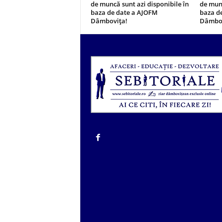
de muncă sunt azi disponibile în
de munc
baza de date a AJOFM
baza d
Dâmbovița!
Dâmbov