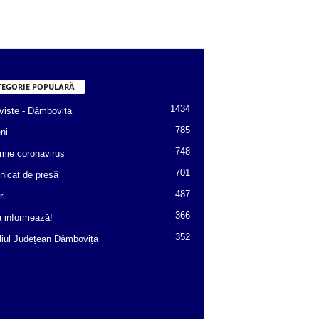
TEGORIE POPULARĂ
1434
viște - Dâmbovița
785
ni
748
mie coronavirus
701
icat de presă
487
ri
366
a informează!
352
liul Județean Dâmbovița