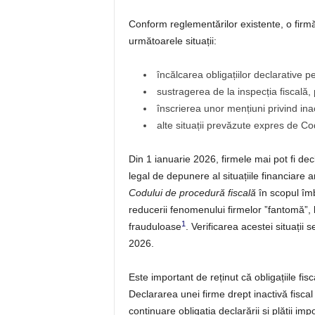
Conform reglementărilor existente, o firmă 
următoarele situații:
încălcarea obligațiilor declarative p
sustragerea de la inspecția fiscală, 
înscrierea unor mențiuni privind ina
alte situații prevăzute expres de Co
Din 1 ianuarie 2026, firmele mai pot fi dec
legal de depunere al situațiile financiar
Codului de procedură fiscală
în scopul îmbu
reducerii fenomenului firmelor ”fantomă”, li
1
frauduloase
. Verificarea acestei situații 
2026.
Este important de reținut că obligațiile fisc
Declararea unei firme drept inactivă fiscal 
continuare obligația declarării și plății impo