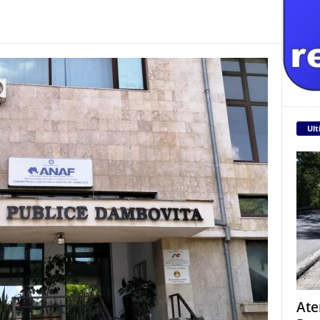
Ult
Ate