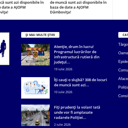
ă sunt azi disponibile în
de muncă sunt azi disponibile în
e date a AJOFM
baza de date a AJOFM
ița!
Dâmbovița!
ȘI MAI MULTE ȘTIRI
CA
Târgo
Atenție, drum în lucru!
Programul lucrărilor de
Oame
infrastructură rutieră din
județul...
Epide
19 iulie 2026
Comun
Aface
Îți cauți o slujbă? 308 de locuri
de muncă sunt azi...
Poliți
10 iulie 2026
Consi
Fiți prudenți la volan! Iată
unde vor fi amplasate
radarele Poliției...
2 iulie 2026