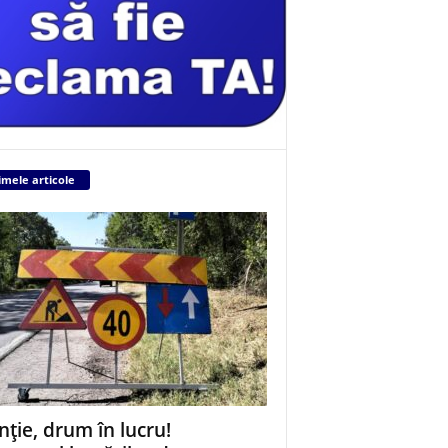
imele articole
nție, drum în lucru!