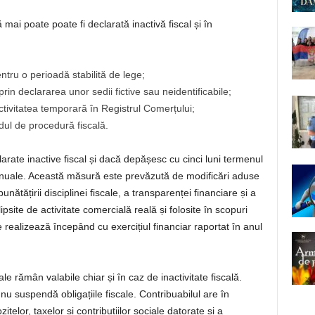
mai poate poate fi declarată inactivă fiscal și în
entru o perioadă stabilită de lege;
prin declararea unor sedii fictive sau neidentificabile;
ctivitatea temporară în Registrul Comerțului;
dul de procedură fiscală.
larate inactive fiscal și dacă depășesc cu cinci luni termenul
e anuale. Această măsură este prevăzută de modificări aduse
nătățirii disciplinei fiscale, a transparenței financiare și a
psite de activitate comercială reală și folosite în scopuri
se realizează începând cu exercițiul financiar raportat în anul
ale rămân valabile chiar și în caz de inactivitate fiscală.
nu suspendă obligațiile fiscale. Contribuabilul are în
zitelor, taxelor și contribuțiilor sociale datorate și a