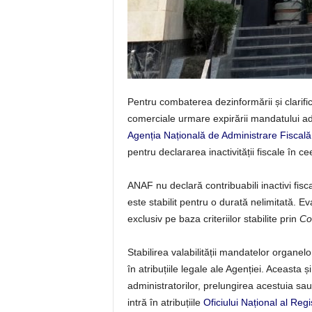
Pentru combaterea dezinformării și clarificar
comerciale urmare expirării mandatului adm
Agenția Națională de Administrare Fiscală
pentru declararea inactivității fiscale în c
ANAF nu declară contribuabili inactivi fisc
este stabilit pentru o durată nelimitată. Eva
exclusiv pe baza criteriilor stabilite prin
Co
Stabilirea valabilității mandatelor organel
în atribuțiile legale ale Agenției. Aceasta ș
administratorilor, prelungirea acestuia sau 
intră în atribuțiile
Oficiului Național al Reg