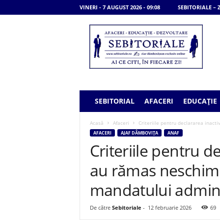
VINERI - 7 AUGUST 2026 - 09:08
SEBITORIALE –
S
e
b
i
t
o
r
i
SEBITORIAL
AFACERI
EDUCAȚIE
a
l
Acasă
Afaceri
Criteriile pentru declararea inacti
e
AFACERI
AJAF DÂMBOVIȚA
ANAF
Criteriile pentru de
au rămas neschimb
mandatului admini
De către
Sebitoriale
-
12 februarie 2026
69