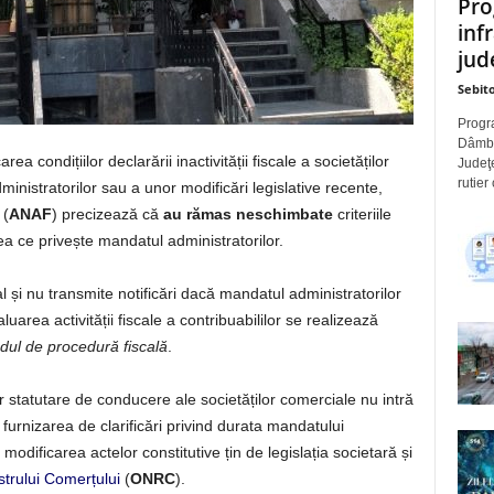
Pro
inf
jude
Sebito
Progra
Dâmbov
ea condițiilor declarării inactivității fiscale a societăților
Judeţe
rutier
inistratorilor sau a unor modificări legislative recente,
(
ANAF
) precizează că
au rămas neschimbate
criteriile
eea ce privește mandatul administratorilor.
al și nu transmite notificări dacă mandatul administratorilor
luarea activității fiscale a contribuabililor se realizează
dul de procedură fiscală
.
or statutare de conducere ale societăților comerciale nu intră
i furnizarea de clarificări privind durata mandatului
modificarea actelor constitutive țin de legislația societară și
istrului Comerțului
(
ONRC
).