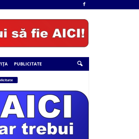
IȚA
PUBLICITATE
licitate