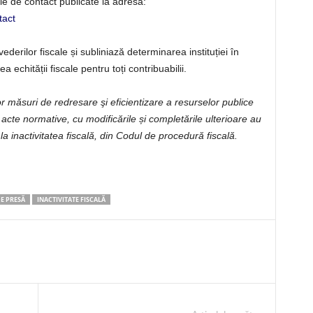
le de contact publicate la adresa:
tact
derilor fiscale și subliniază determinarea instituției în
 echității fiscale pentru toți contribuabilii.
r măsuri de redresare şi eficientizare a resurselor publice
acte normative, cu modificările și completările ulterioare au
la inactivitatea fiscală, din Codul de procedură fiscală.
E PRESĂ
INACTIVITATE FISCALĂ