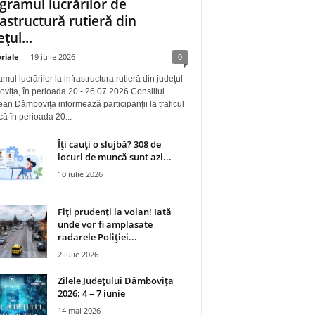
gramul lucrărilor de
rastructură rutieră din
țul...
riale
-
19 iulie 2026
0
mul lucrărilor la infrastructura rutieră din județul
ița, în perioada 20 - 26.07.2026 Consiliul
an Dâmboviţa informează participanţii la traficul
 că în perioada 20...
Îți cauți o slujbă? 308 de
locuri de muncă sunt azi...
10 iulie 2026
Fiți prudenți la volan! Iată
unde vor fi amplasate
radarele Poliției...
2 iulie 2026
Zilele Județului Dâmbovița
2026: 4 – 7 iunie
14 mai 2026