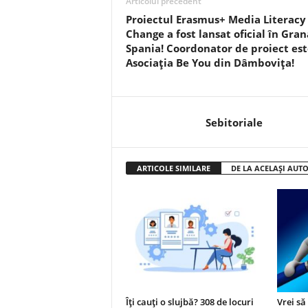
Articolul precedent
Proiectul Erasmus+ Media Literacy 
Change a fost lansat oficial în Gran
Spania! Coordonator de proiect est
Asociația Be You din Dâmbovița!
Sebitoriale
ARTICOLE SIMILARE
DE LA ACELAȘI AUT
Îți cauți o slujbă? 308 de locuri
Vrei să