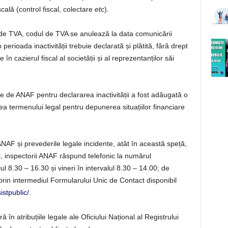
cală (control fiscal, colectare
etc
).
de TVA, codul de TVA se anulează la data comunicării
 perioada inactivității trebuie declarată și plătită, fără drept
 în cazierul fiscal al societății și al reprezentanților săi
icate de ANAF pentru declararea inactivității a fost adăugată o
ea termenului legal pentru depunerea situațiilor financiare
a ANAF și prevederile legale incidente, atât în această speță,
scal, inspectorii ANAF răspund telefonic la numărul
ul 8.30 – 16.30 și vineri în intervalul 8.30 – 14.00; de
prin intermediul Formularului Unic de Contact disponibil
istpublic/
.
tră în atribuțiile legale ale Oficiului Național al Registrului