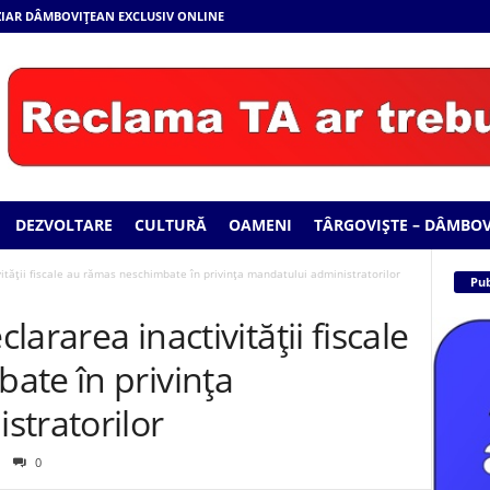
 ZIAR DÂMBOVIȚEAN EXCLUSIV ONLINE
DEZVOLTARE
CULTURĂ
OAMENI
TÂRGOVIȘTE – DÂMBOV
vității fiscale au rămas neschimbate în privința mandatului administratorilor
Pub
clararea inactivității fiscale
ate în privința
stratorilor
0