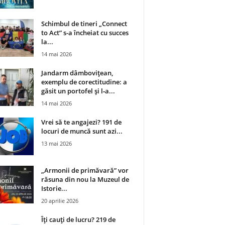
Schimbul de tineri „Connect
to Act” s-a încheiat cu succes
la...
14 mai 2026
Jandarm dâmbovițean,
exemplu de corectitudine: a
găsit un portofel și l‑a...
14 mai 2026
Vrei să te angajezi? 191 de
locuri de muncă sunt azi...
13 mai 2026
„Armonii de primăvară” vor
răsuna din nou la Muzeul de
Istorie...
20 aprilie 2026
Îți cauți de lucru? 219 de