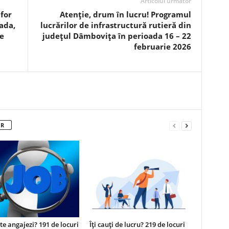
Articolul următor
for
Atenție, drum în lucru! Programul
ada,
lucrărilor de infrastructură rutieră din
e
județul Dâmbovița în perioada 16 – 22
februarie 2026
OR
 te angajezi? 191 de locuri
Îți cauți de lucru? 219 de locuri