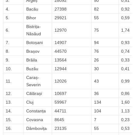
3.
Argeș
28092
50
0,51
4.
Bacău
27398
82
0,92
5.
Bihor
29921
55
0,59
Bistrița-
6.
12970
75
1,74
Năsăud
7.
Botoșani
14907
94
0,93
8.
Brașov
44570
76
0,74
9.
Brăila
13564
26
0,33
10.
Buzău
12944
30
0,41
Caraș-
11.
12026
43
0,99
Severin
12.
Călărași
10697
36
0,86
13.
Cluj
59967
134
1,60
14.
Constanța
44711
104
1,13
15.
Covasna
8645
7
0,23
16.
Dâmbovița
23135
55
0,53