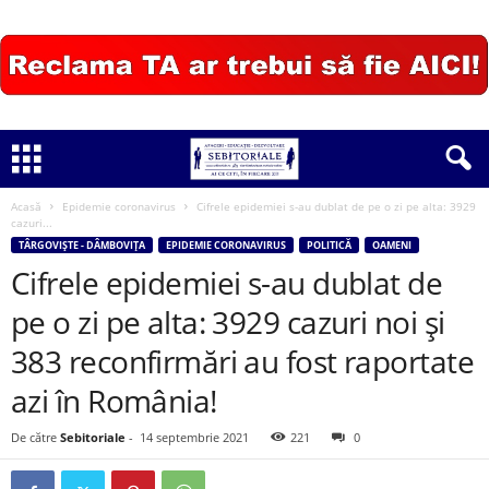
Acasă
Epidemie coronavirus
Cifrele epidemiei s-au dublat de pe o zi pe alta: 3929
cazuri...
TÂRGOVIȘTE - DÂMBOVIȚA
EPIDEMIE CORONAVIRUS
POLITICĂ
OAMENI
Cifrele epidemiei s-au dublat de
pe o zi pe alta: 3929 cazuri noi și
383 reconfirmări au fost raportate
azi în România!
De către
Sebitoriale
-
14 septembrie 2021
221
0