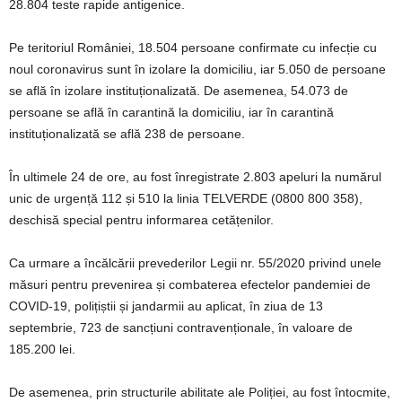
28.804 teste rapide antigenice.
Pe teritoriul României, 18.504 persoane confirmate cu infecție cu
noul coronavirus sunt în izolare la domiciliu, iar 5.050 de persoane
se află în izolare instituționalizată. De asemenea, 54.073 de
persoane se află în carantină la domiciliu, iar în carantină
instituționalizată se află 238 de persoane.
În ultimele 24 de ore, au fost înregistrate 2.803 apeluri la numărul
unic de urgență 112 și 510 la linia TELVERDE (0800 800 358),
deschisă special pentru informarea cetățenilor.
Ca urmare a încălcării prevederilor Legii nr. 55/2020 privind unele
măsuri pentru prevenirea și combaterea efectelor pandemiei de
COVID-19, polițiștii și jandarmii au aplicat, în ziua de 13
septembrie, 723 de sancțiuni contravenționale, în valoare de
185.200 lei.
De asemenea, prin structurile abilitate ale Poliției, au fost întocmite,