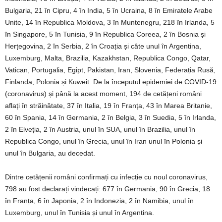
Bulgaria, 21 în Cipru, 4 în India, 5 în Ucraina, 8 în Emiratele Arabe
Unite, 14 în Republica Moldova, 3 în Muntenegru, 218 în Irlanda, 5
în Singapore, 5 în Tunisia, 9 în Republica Coreea, 2 în Bosnia și
Herțegovina, 2 în Serbia, 2 în Croația și câte unul în Argentina,
Luxemburg, Malta, Brazilia, Kazakhstan, Republica Congo, Qatar,
Vatican, Portugalia, Egipt, Pakistan, Iran, Slovenia, Federația Rusă,
Finlanda, Polonia și Kuweit. De la începutul epidemiei de COVID-19
(coronavirus) și până la acest moment, 194 de cetățeni români
aflați în străinătate, 37 în Italia, 19 în Franța, 43 în Marea Britanie,
60 în Spania, 14 în Germania, 2 în Belgia, 3 în Suedia, 5 în Irlanda,
2 în Elveția, 2 în Austria, unul în SUA, unul în Brazilia, unul în
Republica Congo, unul în Grecia, unul în Iran unul în Polonia și
unul în Bulgaria, au decedat.
Dintre cetățenii români confirmați cu infecție cu noul coronavirus,
798 au fost declarați vindecați: 677 în Germania, 90 în Grecia, 18
în Franța, 6 în Japonia, 2 în Indonezia, 2 în Namibia, unul în
Luxemburg, unul în Tunisia și unul în Argentina.