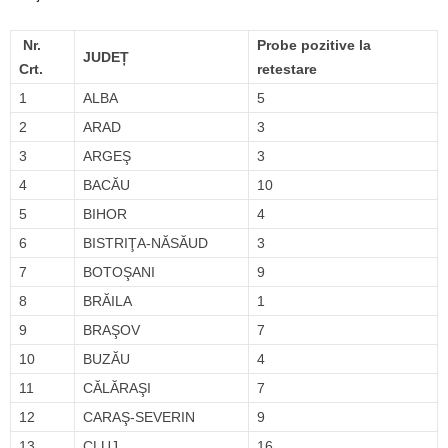
Nr.
Probe pozitive la
JUDEȚ
Crt.
retestare
1
ALBA
5
2
ARAD
3
3
ARGEŞ
3
4
BACĂU
10
5
BIHOR
4
6
BISTRIŢA-NĂSĂUD
3
7
BOTOŞANI
9
8
BRĂILA
1
9
BRAŞOV
7
10
BUZĂU
4
11
CĂLĂRAŞI
7
12
CARAŞ-SEVERIN
9
13
CLUJ
16