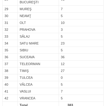
BUCUREŞTI
29
MUREŞ
7
30
NEAMŢ
5
31
OLT
10
32
PRAHOVA
3
33
SĂLAJ
5
34
SATU MARE
23
35
SIBIU
5
36
SUCEAVA
36
37
TELEORMAN
12
38
TIMIŞ
27
39
TULCEA
0
40
VÂLCEA
5
41
VASLUI
7
42
VRANCEA
5
Total
383