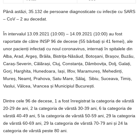
Până astăzi, 35.132 de persoane diagnosticate cu infecție cu SARS
– CoV – 2 au decedat.
În intervalul 13.09.2021 (10:00) – 14.09.2021 (10:00) au fost
raportate de către INSP 96 de decese (55 bărbați și 41 femei), ale
unor pacienți infectați cu noul coronavirus, internați în spitalele din
Alba, Arad, Argeș, Brăila, Bistrița-Năsăud, Botoșani, Brașov, Buzău,
Caraș-Severin, Călărași, Cluj, Constanța, Dâmbovița, Dolj, Galați,
Gorj, Harghita, Hunedoara, Iași, Ilfov, Maramureș, Mehedinți,
Mureș, Neamț, Prahova, Satu Mare, Sălaj, Sibiu, Suceava, Timiș,
Vaslui, Vâlcea, Vrancea și Municipiul București.
Dintre cele 96 de decese, 1 a fost înregistrat la categoria de vârstă
20-29 de ani, 2 la categoria de vârstă 30-39 ani, 6 la categoria de
vârstă 40-49 ani, 5 la categoria de vârstă 50-59 ani, 29 la categoria
de vârstă 60-69 ani, 29 la categoria de vârstă 70-79 ani și 24 la
categoria de vârstă peste 80 ani.