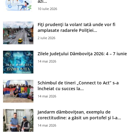
azi...
10 iulie 2026
Fiți prudenți la volan! Iată unde vor fi
amplasate radarele Poliției...
2 iulie 2026
Zilele Județului Dâmbovița 2026: 4 – 7 iunie
14 mai 2026
Schimbul de tineri „Connect to Act” s-a
încheiat cu succes la...
14 mai 2026
Jandarm dâmbovițean, exemplu de
corectitudine: a găsit un portofel și l‑a...
14 mai 2026