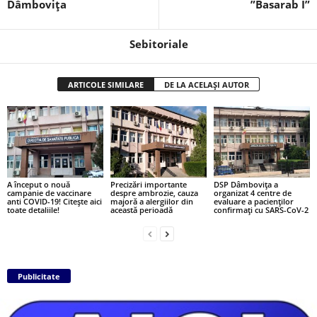
Dâmbovița
”Basarab I”
Sebitoriale
ARTICOLE SIMILARE
DE LA ACELAȘI AUTOR
A început o nouă
Precizări importante
DSP Dâmbovița a
campanie de vaccinare
despre ambrozie, cauza
organizat 4 centre de
anti COVID-19! Citește aici
majoră a alergiilor din
evaluare a pacienților
toate detaliile!
această perioadă
confirmați cu SARS-CoV-2
Publicitate