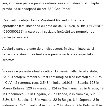
ieri, 2 dosare penale pentru zădărnicirea combaterii bolilor, faptă
prevăzută și pedepsită de art. 352 Cod Penal.
Reamintim cetățenilor că Ministerul Afacerilor Interne a
operaționalizat, începând cu data de 04.07.2020, o linie TELVERDE
(0800800165) la care pot fi sesizate încălcări ale normelor de
protecție sanitară.
Apelurile sunt preluate de un dispecerat, în sistem integrat, și
repartizate structurilor teritoriale pentru verificarea aspectelor
sesizate.
În ceea ce privește situația cetățenilor români aflați în alte state,
23.710 cetățeni români au fost confirmați ca fiind infectați cu SARS
– CoV – 2 (coronavirus): 2.543 în Italia, 16.913 în Spania, 198 în
Marea Britanie, 129 în Franța, 3.124 în Germania, 95 în Grecia, 49
în Danemarca, 37 în Ungaria, 28 în Olanda, 2 în Namibia, 5 în
SUA, 8 în Suedia, 143 în Austria, 22 în Belgia, 6 în Japonia, 2 în
Indonezia, 75 în Elveția, 4 în Turcia, 2 în Islanda, 2 în Belarus, 8 în