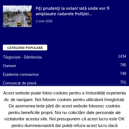
Fiți prudenți la volan! Iată unde vor fi
amplasate radarele Poliției...
2 iulie 2026
CATEGORIE POPULARĂ
1434
Târgoviște - Dâmbovița
785
Oameni
748
Epidemie coronavirus
701
Comunicat de presă
487
Afaceri
Acest website poate folosi cookies pentru a îmbunătăți experiența
dv. de navigare. Noi folosim cookies pentru utilizatorii înregistrați.
366
Poliția informează!
De asemenea terțe părți din acest website folosesc cookies
352
Consiliul Județean Dâmbovița
pentru beneficiile proprii. Noi nu colectăm date personale ale
vizitatorilor acestui site. Noi presupunem că acest lucru este OK
pentru dumneavoastră dar puteți refuza acest lucru dacă