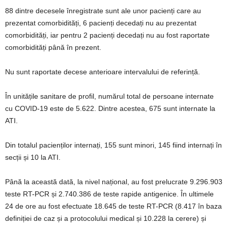
88 dintre decesele înregistrate sunt ale unor pacienți care au
prezentat comorbidități, 6 pacienți decedați nu au prezentat
comorbidități, iar pentru 2 pacienți decedați nu au fost raportate
comorbidități până în prezent.
Nu sunt raportate decese anterioare intervalului de referință.
În unitățile sanitare de profil, numărul total de persoane internate
cu COVID-19 este de 5.622. Dintre acestea, 675 sunt internate la
ATI.
Din totalul pacienților internați, 155 sunt minori, 145 fiind internați în
secții și 10 la ATI.
Până la această dată, la nivel național, au fost prelucrate 9.296.903
teste RT-PCR și 2.740.386 de teste rapide antigenice. În ultimele
24 de ore au fost efectuate 18.645 de teste RT-PCR (8.417 în baza
definiției de caz și a protocolului medical și 10.228 la cerere) și