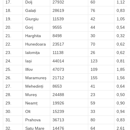
17.
Dolj
27932
60
1,12
18.
Galați
28619
76
0,83
19.
Giurgiu
11539
42
1,05
20.
Gorj
9555
44
0,54
21.
Harghita
8498
30
0,32
22.
Hunedoara
23517
70
0,62
23.
Ialomița
11138
26
0,62
24.
Iași
44014
123
0,81
25.
Ilfov
47073
109
1,85
26.
Maramureș
21712
155
1,56
27.
Mehedinți
8653
41
0,64
28.
Mureș
24488
23
0,50
29.
Neamț
19926
59
0,90
30.
Olt
15239
33
0,94
31.
Prahova
36713
80
0,83
32.
Satu Mare
14476
64
2,61