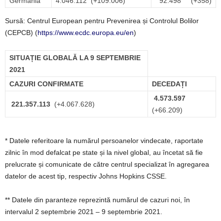
Germania
4.046.112 (+109.006)
92.498 (+358)
Sursă: Centrul European pentru Prevenirea și Controlul Bolilor
(CEPCB) (
https://www.ecdc.europa.eu/en
)
SITUAȚIE GLOBALĂ LA 9 SEPTEMBRIE
2021
CAZURI CONFIRMATE
DECEDAȚI
4.573.597
221.357.113
(+4.067.628)
(+66.209)
* Datele referitoare la numărul persoanelor vindecate, raportate
zilnic în mod defalcat pe state și la nivel global, au încetat să fie
prelucrate și comunicate de către centrul specializat în agregarea
datelor de acest tip, respectiv Johns Hopkins CSSE.
** Datele din paranteze reprezintă numărul de cazuri noi, în
intervalul 2 septembrie 2021 – 9 septembrie 2021.