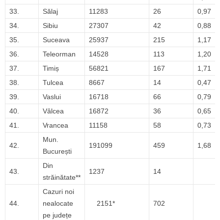
33.
Sălaj
11283
26
0,97
34.
Sibiu
27307
42
0,88
35.
Suceava
25937
215
1,17
36.
Teleorman
14528
113
1,20
37.
Timiș
56821
167
1,71
38.
Tulcea
8667
14
0,47
39.
Vaslui
16718
66
0,79
40.
Vâlcea
16872
36
0,65
41.
Vrancea
11158
58
0,73
Mun.
42.
191099
459
1,68
București
Din
43.
1237
14
străinătate**
Cazuri noi
44.
nealocate
2151*
702
pe județe