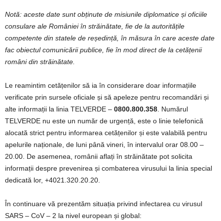
Notă: aceste date sunt obținute de misiunile diplomatice și oficiile
consulare ale României în străinătate, fie de la autoritățile
competente din statele de reședință, în măsura în care aceste date
fac obiectul comunicării publice, fie în mod direct de la cetățenii
români din străinătate.
Le reamintim cetățenilor să ia în considerare doar informațiile
verificate prin sursele oficiale și să apeleze pentru recomandări și
alte informații la linia TELVERDE –
0800.800.358
. Numărul
TELVERDE nu este un număr de urgență, este o linie telefonică
alocată strict pentru informarea cetățenilor și este valabilă pentru
apelurile naționale, de luni până vineri, în intervalul orar 08.00 –
20.00. De asemenea, românii aflați în străinătate pot solicita
informații despre prevenirea și combaterea virusului la linia special
dedicată lor, +4021.320.20.20.
În continuare vă prezentăm situația privind infectarea cu virusul
SARS – CoV – 2 la nivel european și global: