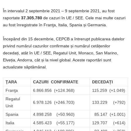
În intervalul 2 septembrie 2021 – 9 septembrie 2021, au fost
raportate
37.305.780
de cazuri în UE / SEE. Cele mai multe cazuri
au fost înregistrate în Franţa, Italia, Spania și Germania.
Începând din 15 decembrie, CEPCB a întrerupt publicarea datelor
privind numărul cazurilor confirmate și numărul cetățenilor
decedați, atât în UE / SEE, Regatul Unit, Monaco, San Marino,
Elveția, Andorra, cât și la nivel global. Aceste raportări sunt
actualizate săptămânal.
ŢARA
CAZURI
CONFIRMATE
DECEDAȚI
Franţa
6.866.856 (+124.368)
115.259 (+1.049)
Regatul
6.978.126 (+246.703)
133.229 (+792)
Unit
Spania
4.898.258 (+50.960)
85.147 (+1.001)
Italia
4.585.423 (+55.177)
129.707 (+614)