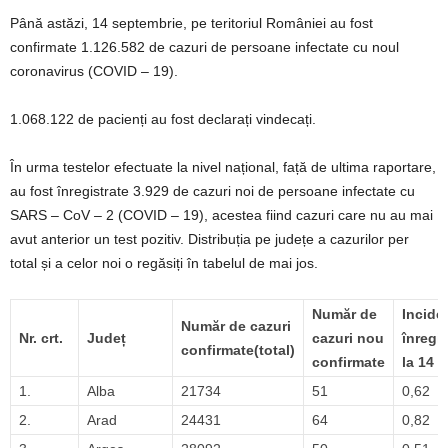
Până astăzi, 14 septembrie, pe teritoriul României au fost
confirmate 1.126.582 de cazuri de persoane infectate cu noul
coronavirus (COVID – 19).
1.068.122 de pacienți au fost declarați vindecați.
În urma testelor efectuate la nivel național, față de ultima raportare,
au fost înregistrate 3.929 de cazuri noi de persoane infectate cu
SARS – CoV – 2 (COVID – 19), acestea fiind cazuri care nu au mai
avut anterior un test pozitiv. Distribuția pe județe a cazurilor per
total și a celor noi o regăsiți în tabelul de mai jos.
Număr de
Incide
Număr de cazuri
Nr. crt.
Județ
cazuri nou
înregis
confirmate(total)
confirmate
la 14 z
1.
Alba
21734
51
0,62
2.
Arad
24431
64
0,82