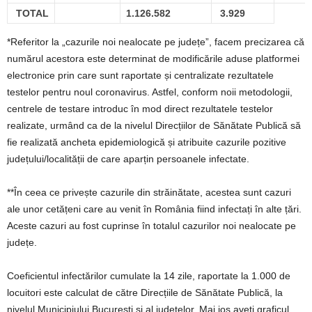
TOTAL
1.126.582
3.929
*Referitor la „cazurile noi nealocate pe județe”, facem precizarea că
numărul acestora este determinat de modificările aduse platformei
electronice prin care sunt raportate și centralizate rezultatele
testelor pentru noul coronavirus. Astfel, conform noii metodologii,
centrele de testare introduc în mod direct rezultatele testelor
realizate, urmând ca de la nivelul Direcțiilor de Sănătate Publică să
fie realizată ancheta epidemiologică și atribuite cazurile pozitive
județului/localității de care aparțin persoanele infectate.
**În ceea ce privește cazurile din străinătate, acestea sunt cazuri
ale unor cetățeni care au venit în România fiind infectați în alte țări.
Aceste cazuri au fost cuprinse în totalul cazurilor noi nealocate pe
județe.
Coeficientul infectărilor cumulate la 14 zile, raportate la 1.000 de
locuitori este calculat de către Direcțiile de Sănătate Publică, la
nivelul Municipiului București și al județelor. Mai jos aveți graficul