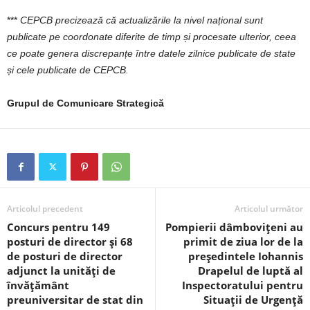
***
CEPCB precizează că actualizările la nivel național sunt
publicate pe coordonate diferite de timp și procesate ulterior, ceea
ce poate genera discrepanțe între datele zilnice publicate de state
și cele publicate de CEPCB.
Grupul de Comunicare Strategică
Articolul precedent
Articolul următor
Concurs pentru 149
Pompierii dâmbovițeni au
posturi de director și 68
primit de ziua lor de la
de posturi de director
președintele Iohannis
adjunct la unități de
Drapelul de luptă al
învățământ
Inspectoratului pentru
preuniversitar de stat din
Situații de Urgență