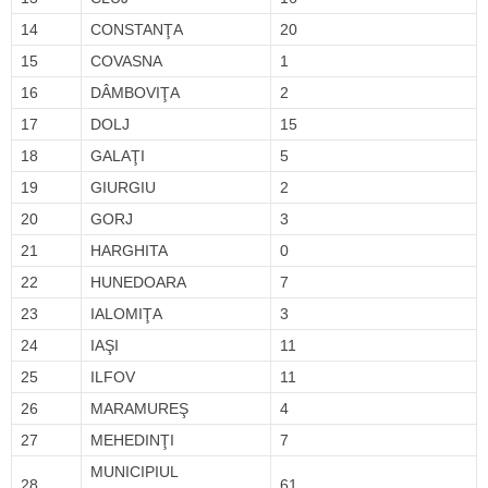
14
CONSTANŢA
20
15
COVASNA
1
16
DÂMBOVIŢA
2
17
DOLJ
15
18
GALAŢI
5
19
GIURGIU
2
20
GORJ
3
21
HARGHITA
0
22
HUNEDOARA
7
23
IALOMIŢA
3
24
IAŞI
11
25
ILFOV
11
26
MARAMUREŞ
4
27
MEHEDINŢI
7
MUNICIPIUL
28
61