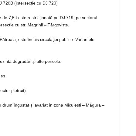
J 720B (intersecție cu DJ 720)
 de 7,5 t este restricționată pe DJ 719, pe sectorul
rsecție cu str. Magrinii – Târgoviște.
ătroaia, este închis circulaţiei publice. Variantele
zintă degradări şi alte pericole:
udeț Argeș
ctor pietruit)
drum îngustat și avariat în zona Miculești – Măgura –