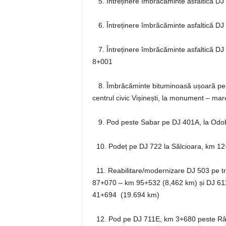
5. Întreținere îmbrăcăminte asfaltică DJ
6. Întreținere îmbrăcăminte asfaltică D
7. Întreținere îmbrăcăminte asfaltică D
8+001
8. Îmbrăcăminte bituminoasă ușoară pe D
centrul civic Vișinești, la monument – marc
9. Pod peste Sabar pe DJ 401A, la Odob
10. Podeț pe DJ 722 la Sălcioara, km 1
11. Reabilitare/modernizare DJ 503 pe tra
87+070 – km 95+532 (8,462 km) și DJ 611, 
41+694 (19.694 km)
12. Pod pe DJ 711E, km 3+680 peste Râul 