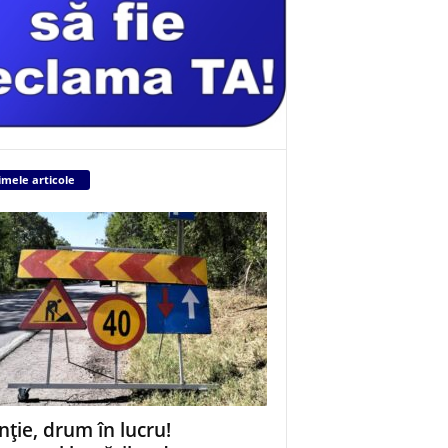
imele articole
nție, drum în lucru!