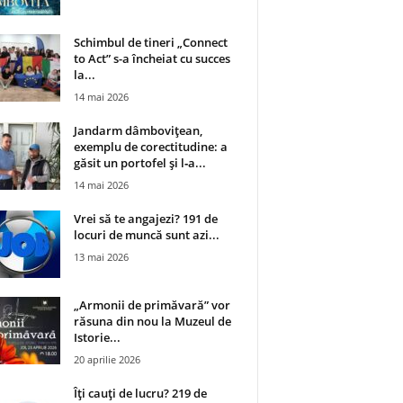
Schimbul de tineri „Connect
to Act” s-a încheiat cu succes
la...
14 mai 2026
Jandarm dâmbovițean,
exemplu de corectitudine: a
găsit un portofel și l‑a...
14 mai 2026
Vrei să te angajezi? 191 de
locuri de muncă sunt azi...
13 mai 2026
„Armonii de primăvară” vor
răsuna din nou la Muzeul de
Istorie...
20 aprilie 2026
Îți cauți de lucru? 219 de