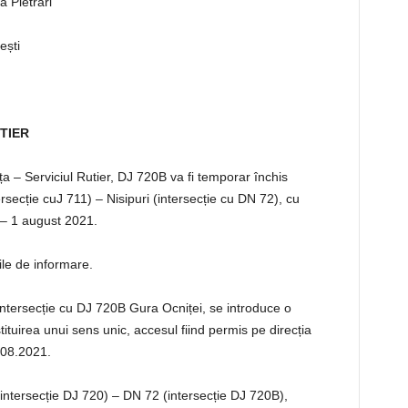
 Pietrari
ești
TIER
ța – Serviciul Rutier, DJ 720B va fi temporar închis
ersecție cuJ 711) – Nisipuri (intersecție cu DN 72), cu
e – 1 august 2021.
ile de informare.
ntersecție cu DJ 720B Gura Ocniței, se introduce o
stituirea unui sens unic, accesul fiind permis pe direcția
.08.2021.
intersecție DJ 720) – DN 72 (intersecție DJ 720B),