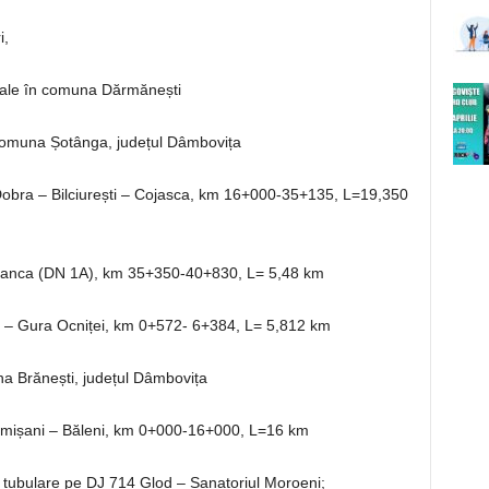
i,
nale în comuna Dărmănești
 comuna Șotânga, județul Dâmbovița
Dobra – Bilciurești – Cojasca, km 16+000-35+135, L=19,350
eanca (DN 1A), km 35+350-40+830, L= 5,48 km
 – Gura Ocniței, km 0+572- 6+384, L= 5,812 km
a Brănești, județul Dâmbovița
mișani – Băleni, km 0+000-16+000, L=16 km
tubulare pe DJ 714 Glod – Sanatoriul Moroeni;