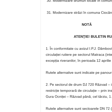
30. Modernizare drumuri locale în comuna
31. Modernizare străzi în comuna Ciocăn
NOTĂ
ATENŢIE!
BULETIN RU
1. În conformitate cu avizul I.P.J. Dâmbovi
circulației rutiere pe sectorul Matraca (int
excepția riveranilor, în perioada 12 aprili
Rutele alternative sunt indicate pe panour
2. Pe sectorul de drum DJ 720 Răzvad – i
restricție temporară de circulație – prin in
Gura Ocniței – Răzvad până, cel târziu, 1
Rutele alternative sunt sectoarele DN 72 (