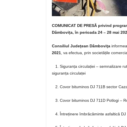
COMUNICAT DE PRESĂ
privind program
Dâmbovița, în perioada 24 – 28 mai 20
Consiliul Judeţean Dâmboviţa
informează
2021
, va efectua, prin societățile comercial
1. Siguranța circulației – semnalizare rut
siguranța circulaței
2. Covor bituminos DJ 711B sector Caza
3. Covor bituminos DJ 711D Potlogi – R
4. Întreținere îmbrăcăminte asfaltică D