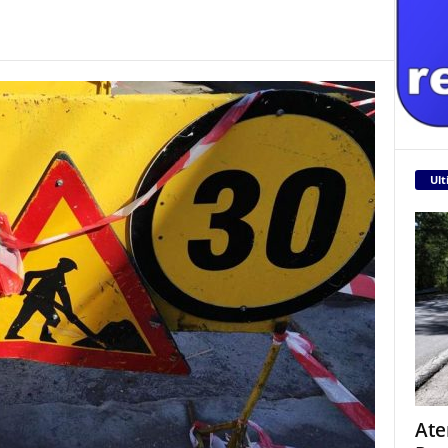
Ult
Ate