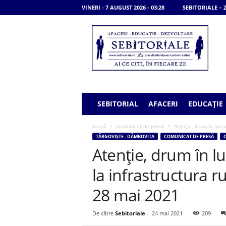
VINERI - 7 AUGUST 2026 - 03:28
SEBITORIALE –
S
e
b
i
t
o
r
i
SEBITORIAL
AFACERI
EDUCAȚIE
a
l
Acasă
Comunicat de presă
Atenție, drum în lucru
e
TÂRGOVIȘTE - DÂMBOVIȚA
COMUNICAT DE PRESĂ
C
Atenție, drum în l
la infrastructura r
28 mai 2021
De către
Sebitoriale
-
24 mai 2021
209