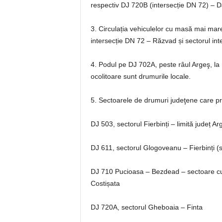
respectiv DJ 720B (intersecție DN 72) – D
3. Circulația vehiculelor cu masă mai mare
intersecție DN 72 – Răzvad și sectorul inte
4. Podul pe DJ 702A, peste râul Argeş, la P
ocolitoare sunt drumurile locale.
5. Sectoarele de drumuri judeţene care pre
DJ 503, sectorul Fierbinți – limită j
DJ 611, sectorul Glogoveanu – Fierbinți (se
DJ 710 Pucioasa – Bezdead – sectoare cu 
Costișata
DJ 720A, sectorul Gheboaia – Finta