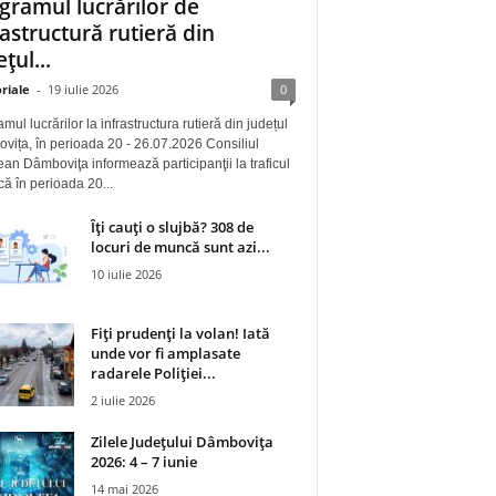
gramul lucrărilor de
rastructură rutieră din
țul...
riale
-
19 iulie 2026
0
mul lucrărilor la infrastructura rutieră din județul
ița, în perioada 20 - 26.07.2026 Consiliul
an Dâmboviţa informează participanţii la traficul
 că în perioada 20...
Îți cauți o slujbă? 308 de
locuri de muncă sunt azi...
10 iulie 2026
Fiți prudenți la volan! Iată
unde vor fi amplasate
radarele Poliției...
2 iulie 2026
Zilele Județului Dâmbovița
2026: 4 – 7 iunie
14 mai 2026