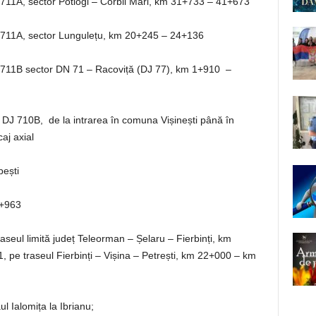
 711A, sector Potlogi – Corbii Mari, km 31+733 – 41+673
J 711A, sector Lungulețu, km 20+245 – 24+136
J 711B sector DN 71 – Racoviță (DJ 77), km 1+910 –
J 710B, de la intrarea în comuna Vișinești până în
aj axial
ești
2+963
seul limită județ Teleorman – Șelaru – Fierbinți, km
pe traseul Fierbinți – Vișina – Petrești, km 22+000 – km
Ialomița la Ibrianu;