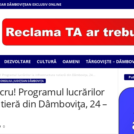
 ZIAR DÂMBOVIȚEAN EXCLUSIV ONLINE
DEZVOLTARE
CULTURĂ
OAMENI
TÂRGOVIȘTE – DÂMBOV
! Programul lucrărilor la infrastructura rutieră din Dâmbovița, 24...
Pub
ONSILIUL JUDEȚEAN DÂMBOVIȚA
ucru! Programul lucrărilor
utieră din Dâmbovița, 24 –
0