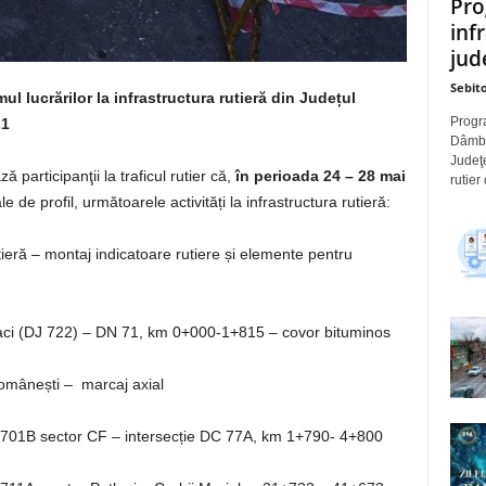
Pro
inf
jude
Sebito
ul lucrărilor la infrastructura rutieră
din Județul
Progra
21
Dâmbov
Judeţe
 participanţii la traficul rutier că,
în perioada 24 – 28 mai
rutier
e de profil, următoarele activități la infrastructura rutieră:
ieră – montaj indicatoare rutiere și elemente pentru
ci (DJ 722) – DN 71, km 0+000-1+815 – covor bituminos
omânești – marcaj axial
J 701B sector CF – intersecție DC 77A, km 1+790- 4+800