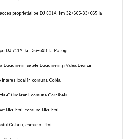
 acces proprietăți pe DJ 601A, km 32+605-33+665 la
pe DJ 711A, km 36+698, la Potlogi
 Buciumeni, satele Buciumeni și Valea Leurzii
e interes local în comuna Cobia
ozia-Călugăreni, comuna Cornăţelu,
sat Niculești, comuna Niculești
satul Colanu, comuna Ulmi