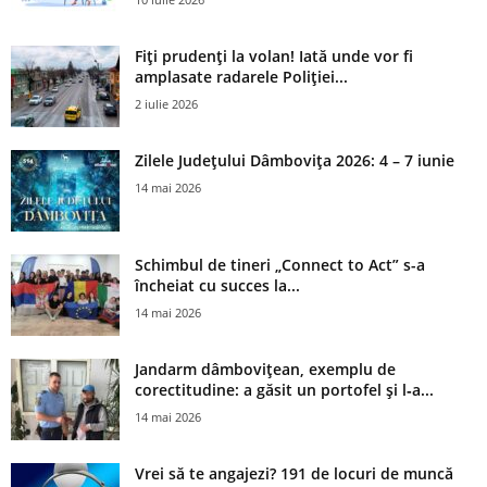
Fiți prudenți la volan! Iată unde vor fi
amplasate radarele Poliției...
2 iulie 2026
Zilele Județului Dâmbovița 2026: 4 – 7 iunie
14 mai 2026
Schimbul de tineri „Connect to Act” s-a
încheiat cu succes la...
14 mai 2026
Jandarm dâmbovițean, exemplu de
corectitudine: a găsit un portofel și l‑a...
14 mai 2026
Vrei să te angajezi? 191 de locuri de muncă