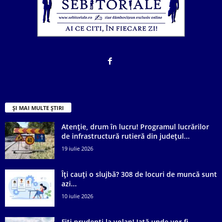
ȘI MAI MULTE ȘTIRI
Atenție, drum în lucru! Programul lucrărilor
de infrastructură rutieră din județul...
19 iulie 2026
Îți cauți o slujbă? 308 de locuri de muncă sunt
azi...
10 iulie 2026
Fiți prudenți la volan! Iată unde vor fi