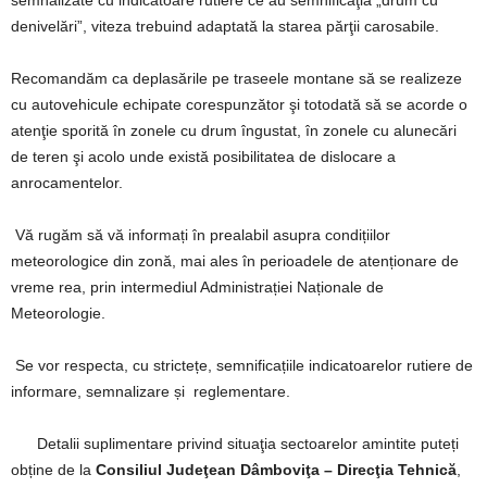
semnalizate cu indicatoare rutiere ce au semnificaţia „drum cu
denivelări”, viteza trebuind adaptată la starea părţii carosabile.
Recomandăm ca deplasările pe traseele montane să se realizeze
cu autovehicule echipate corespunzător şi totodată să se acorde o
atenţie sporită în zonele cu drum îngustat, în zonele cu alunecări
de teren şi acolo unde există posibilitatea de dislocare a
anrocamentelor.
Vă rugăm să vă informați în prealabil asupra condițiilor
meteorologice din zonă, mai ales în perioadele de atenționare de
vreme rea, prin intermediul Administrației Naționale de
Meteorologie.
Se vor respecta, cu strictețe, semnificațiile indicatoarelor rutiere de
informare, semnalizare și reglementare.
Detalii suplimentare privind situaţia sectoarelor amintite puteți
obține de la
Consiliul Judeţean Dâmboviţa – Direcţia Tehnică
,