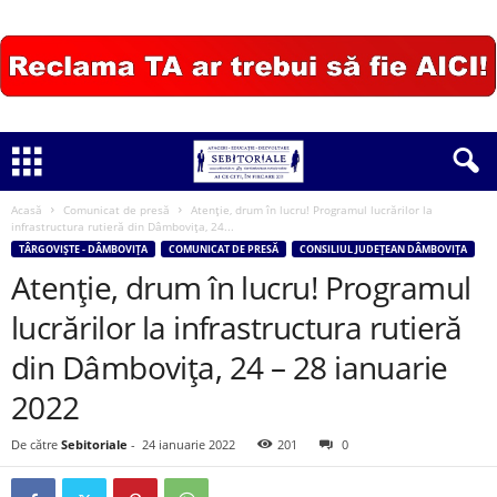
Acasă
Comunicat de presă
Atenție, drum în lucru! Programul lucrărilor la
infrastructura rutieră din Dâmbovița, 24...
TÂRGOVIȘTE - DÂMBOVIȚA
COMUNICAT DE PRESĂ
CONSILIUL JUDEȚEAN DÂMBOVIȚA
Atenție, drum în lucru! Programul
lucrărilor la infrastructura rutieră
din Dâmbovița, 24 – 28 ianuarie
2022
De către
Sebitoriale
-
24 ianuarie 2022
201
0