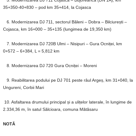
5. Modernizarea DJ 711 Cojasca – Bujoreanca (DN 1A), km
35+350-40+830 – pod km 35+414, la Cojasca
6. Modernizarea DJ 711, sectorul Băleni – Dobra – Bilciurești –
Cojasca, km 16+000 – 35+135 (lungimea de 19,350 km)
7. Modernizarea DJ 720B Ulmi – Nisipuri – Gura Ocniței, km
0+572 – 6+384, L = 5,812 km
8. Modernizarea DJ 720 Gura Ocniței – Moreni
9. Reabilitarea podului pe DJ 701 peste râul Argeș, km 31+040, la
Ungureni, Corbii Mari
10. Asfaltarea drumului principal și a ulițelor laterale, în lungime de
2.334,36 m, în satul Sălcioara, comuna Mătăsaru
NOTĂ