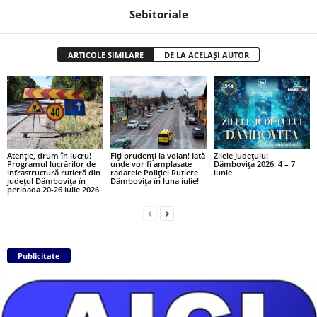
Sebitoriale
ARTICOLE SIMILARE
DE LA ACELAȘI AUTOR
Atenție, drum în lucru!
Fiți prudenți la volan! Iată
Zilele Județului
Programul lucrărilor de
unde vor fi amplasate
Dâmbovița 2026: 4 – 7
infrastructură rutieră din
radarele Poliției Rutiere
iunie
județul Dâmbovița în
Dâmbovița în luna iulie!
perioada 20-26 iulie 2026
Publicitate