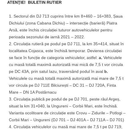
ATENŢIE!
BULETIN RUTIER
Sectorul din DJ 713 cuprins între km 8+460 – 16+383, Șaua
Dichiului (zona Cabana Dichiu) – intersecție (barieră) Piatra
Arsă, este închis circulației tuturor autovehiculelor pentru
perioada sezonului de iarnă 2021 – 2022.
Circulația rutieră pe podul pe DJ 711, la km 35+414, situat în
localitatea Cojasca, este închisă temporar. Devierea circulației
se face în funcție de categoria vehiculelor, astfel:
a.
Vehiculele
cu masă totală maximă autorizată mai mică de 7,5 t vor circula
pe DC 43A, prin satul Iazu, traversând podul în aval
b.
Vehiculele cu masă totală maximă autorizată mai mare de 7,5 t
vor circula pe DJ 711E Bilciurești – DC 31 – DJ 720A, Finta
Mare – DN 1A Postârnacu
Circulația publică pe podul de pe DJ 701, peste râul Argeș,
situat la km 31+040, la Ungureni – Corbii Mari, este închisă.
Varianta ocolitoare de circulație este Crovu – Zidurile – Potlogi –
Corbii Mari – Ungureni (DJ 701 – DJ 401A – DJ 711A – DJ 701)
Circulația vehiculelor cu masă mai mare de 7,5 t pe DJ 719,