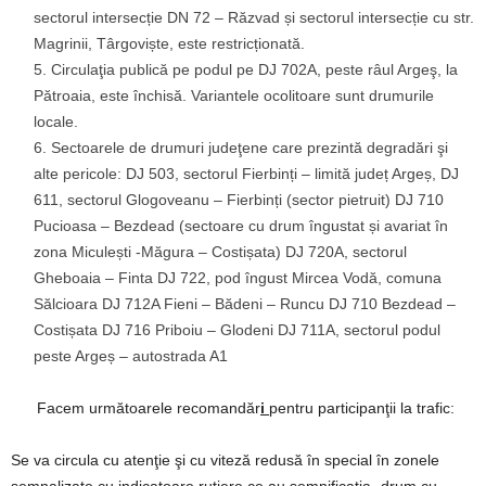
sectorul intersecție DN 72 – Răzvad și sectorul intersecție cu str.
Magrinii, Târgoviște, este restricționată.
Circulaţia publică pe podul pe DJ 702A, peste râul Argeş, la
Pătroaia, este închisă. Variantele ocolitoare sunt drumurile
locale.
Sectoarele de drumuri judeţene care prezintă degradări şi
alte pericole: DJ 503, sectorul Fierbinți – limită județ Argeș, DJ
611, sectorul Glogoveanu – Fierbinți (sector pietruit) DJ 710
Pucioasa – Bezdead (sectoare cu drum îngustat și avariat în
zona Miculești -Măgura – Costișata) DJ 720A, sectorul
Gheboaia – Finta DJ 722, pod îngust Mircea Vodă, comuna
Sălcioara DJ 712A Fieni – Bădeni – Runcu DJ 710 Bezdead –
Costișata DJ 716 Priboiu – Glodeni DJ 711A, sectorul podul
peste Argeș – autostrada A1
Facem următoarele recomandăr
i
pentru participanţii la trafic:
Se va circula cu atenţie şi cu viteză redusă în special în zonele