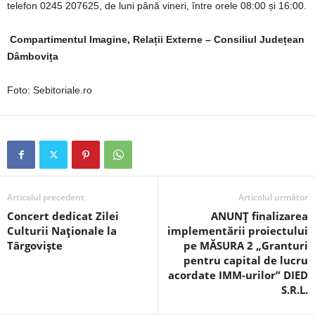
telefon 0245 207625, de luni până vineri, între orele 08:00 și 16:00.
Compartimentul Imagine, Relații Externe – Consiliul Județean
Dâmbovița
Foto: Sebitoriale.ro
Articolul precedent
Articolul următor
Concert dedicat Zilei
ANUNȚ finalizarea
Culturii Naționale la
implementării proiectului
Târgoviște
pe MĂSURA 2 „Granturi
pentru capital de lucru
acordate IMM-urilor” DIED
S.R.L.