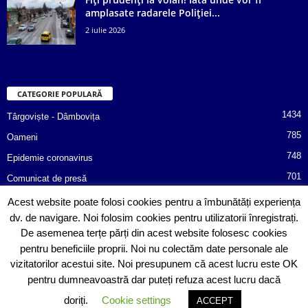
amplasate radarele Poliției...
2 iulie 2026
CATEGORIE POPULARĂ
1434
Târgoviște - Dâmbovița
785
Oameni
748
Epidemie coronavirus
701
Comunicat de presă
487
Afaceri
Acest website poate folosi cookies pentru a îmbunătăți experiența
dv. de navigare. Noi folosim cookies pentru utilizatorii înregistrați.
366
Poliția informează!
De asemenea terțe părți din acest website folosesc cookies
352
Consiliul Județean Dâmbovița
pentru beneficiile proprii. Noi nu colectăm date personale ale
vizitatorilor acestui site. Noi presupunem că acest lucru este OK
pentru dumneavoastră dar puteți refuza acest lucru dacă
doriți.
Cookie settings
ACCEPT
© Copyright 2020 Sebitoriale.ro. All rights reserved. Powered by
SinergoData
.