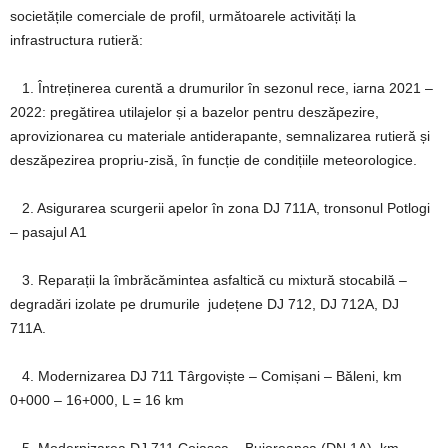
societățile comerciale de profil, următoarele activități la
infrastructura rutieră:
1. Întreținerea curentă a drumurilor în sezonul rece, iarna 2021 –
2022: pregătirea utilajelor și a bazelor pentru deszăpezire,
aprovizionarea cu materiale antiderapante, semnalizarea rutieră și
deszăpezirea propriu-zisă, în funcție de condițiile meteorologice.
2. Asigurarea scurgerii apelor în zona DJ 711A, tronsonul Potlogi
– pasajul A1
3. Reparații la îmbrăcămintea asfaltică cu mixtură stocabilă –
degradări izolate pe drumurile județene DJ 712, DJ 712A, DJ
711A.
4. Modernizarea DJ 711 Târgoviște – Comișani – Băleni, km
0+000 – 16+000, L = 16 km