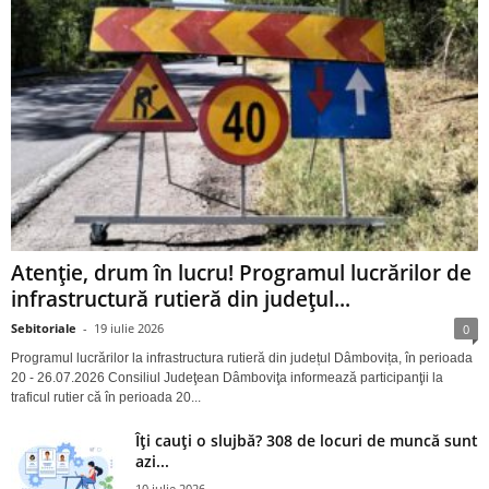
Atenție, drum în lucru! Programul lucrărilor de
infrastructură rutieră din județul...
Sebitoriale
-
19 iulie 2026
0
Programul lucrărilor la infrastructura rutieră din județul Dâmbovița, în perioada
20 - 26.07.2026 Consiliul Judeţean Dâmboviţa informează participanţii la
traficul rutier că în perioada 20...
Îți cauți o slujbă? 308 de locuri de muncă sunt
azi...
10 iulie 2026