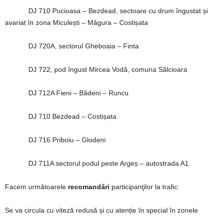
DJ 710 Pucioasa – Bezdead, sectoare cu drum îngustat și
avariat în zona Miculești – Măgura – Costișata
DJ 720A, sectorul Gheboaia – Finta
DJ 722, pod îngust Mircea Vodă, comuna Sălcioara
DJ 712A Fieni – Bădeni – Runcu
DJ 710 Bezdead – Costișata
DJ 716 Priboiu – Glodeni
DJ 711A sectorul podul peste Argeș – autostrada A1
Facem următoarele
recomandări
participanţilor la trafic:
Se va circula cu viteză redusă și cu atenție în special în zonele