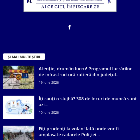
ȘI MAI MULTE ȘTIRI
Atenție, drum în lucru! Programul lucrărilor
de infrastructură rutieră din județul...
19 iulie 2026
Îți cauți o slujbă? 308 de locuri de muncă sunt
azi...
10 iulie 2026
Fiți prudenți la volan! Iată unde vor fi
amplasate radarele Poliției...