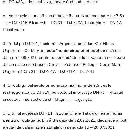
pe DC 43A, prin satul Iazu, traversând podul în aval
b. Vehiculele cu masă totală maximă autorizată mai mare de 7,5 t
– pe DJ 711E Bilciurești – DC 31 – DJ 720A, Finta Mare – DN 1A
Postârnacu
3. Podul pe DJ 701, peste râul Argeș, situat la km 31+040, la
Ungureni – Corbii Mari,
este închis circulației publice
încă din
data de 1.06.2021, pentru o perioadă de 4 luni. Varianta ocolitoare
de circulație este traseul Crovu – Zidurile – Potlogi – Corbii Mari –
Ungureni (DJ 701 – DJ 401A – DJ 711A – DJ 701)
4.
Circulația vehiculelor cu masă mai mare de 7,5 t este
restricționată
pe DJ 719, pe sectorul intersecție DN 72 – Răzvad
și sectorul intersecție cu str. Magrinii, Târgoviște.
5. Drumul județean DJ 714, în zona Cheile Tătarului,
este închis
pentru circulația publică
din data de 22.07.2021, deoarece a fost
afectat de calamitățile naturale din perioada 19 – 20.07.2021.