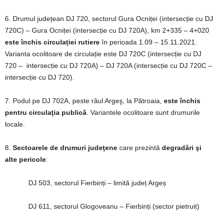
6. Drumul județean DJ 720, sectorul Gura Ocniței (intersecție cu DJ
720C) – Gura Ocniței (intersecție cu DJ 720A), km 2+335 – 4+020
este închis circulației rutiere
în perioada 1.09 – 15.11.2021.
Varianta ocolitoare de circulație este DJ 720C (intersecție cu DJ
720 – intersecție cu DJ 720A) – DJ 720A (intersecție cu DJ 720C –
intersecție cu DJ 720).
7. Podul pe DJ 702A, peste râul Argeş, la Pătroaia,
este închis
pentru circulaţia publică
. Variantele ocolitoare sunt drumurile
locale.
8.
Sectoarele de drumuri judeţene
care prezintă
degradări şi
alte pericole
:
DJ 503, sectorul Fierbinți – limită județ Argeș
DJ 611, sectorul Glogoveanu – Fierbinți (sector pietruit)