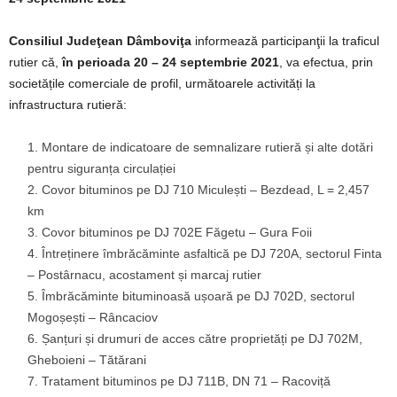
Consiliul Judeţean Dâmboviţa
informează participanţii la traficul
rutier că,
în perioada 20 – 24 septembrie 2021
, va efectua, prin
societățile comerciale de profil, următoarele activități la
infrastructura rutieră:
Montare de indicatoare de semnalizare rutieră și alte dotări
pentru siguranța circulației
Covor bituminos pe DJ 710 Miculești – Bezdead, L = 2,457
km
Covor bituminos pe DJ 702E Făgetu – Gura Foii
Întreținere îmbrăcăminte asfaltică pe DJ 720A, sectorul Finta
– Postârnacu, acostament și marcaj rutier
Îmbrăcăminte bituminoasă ușoară pe DJ 702D, sectorul
Mogoșești – Râncaciov
Șanțuri și drumuri de acces către proprietăți pe DJ 702M,
Gheboieni – Tătărani
Tratament bituminos pe DJ 711B, DN 71 – Racoviță