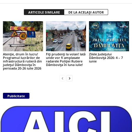
ARTICOLE SIMILARE
DE LA ACELAȘI AUTOR
Atenție, drum în lucru!
Fiți prudenți la volan! Iată
Zilele Județului
Programul lucrărilor de
unde vor fi amplasate
Dâmbovița 2026: 4 – 7
infrastructură rutieră din
radarele Poliției Rutiere
iunie
județul Dâmbovița în
Dâmbovița în luna iulie!
perioada 20-26 iulie 2026
Publicitate