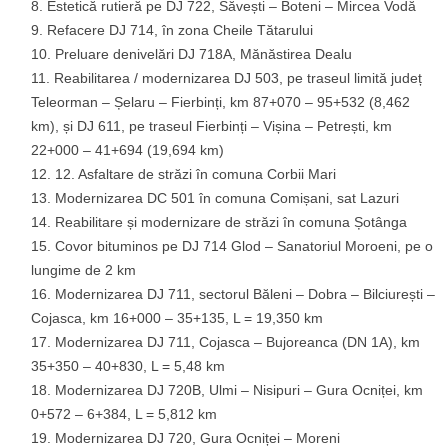
Estetică rutieră pe DJ 722, Săvești – Boteni – Mircea Vodă
Refacere DJ 714, în zona Cheile Tătarului
Preluare denivelări DJ 718A, Mănăstirea Dealu
Reabilitarea / modernizarea DJ 503, pe traseul limită județ
Teleorman – Șelaru – Fierbinți, km 87+070 – 95+532 (8,462
km), și DJ 611, pe traseul Fierbinți – Vișina – Petrești, km
22+000 – 41+694 (19,694 km)
12. Asfaltare de străzi în comuna Corbii Mari
Modernizarea DC 501 în comuna Comișani, sat Lazuri
Reabilitare și modernizare de străzi în comuna Șotânga
Covor bituminos pe DJ 714 Glod – Sanatoriul Moroeni, pe o
lungime de 2 km
Modernizarea DJ 711, sectorul Băleni – Dobra – Bilciurești –
Cojasca, km 16+000 – 35+135, L = 19,350 km
Modernizarea DJ 711, Cojasca – Bujoreanca (DN 1A), km
35+350 – 40+830, L = 5,48 km
Modernizarea DJ 720B, Ulmi – Nisipuri – Gura Ocniței, km
0+572 – 6+384, L = 5,812 km
Modernizarea DJ 720, Gura Ocniței – Moreni