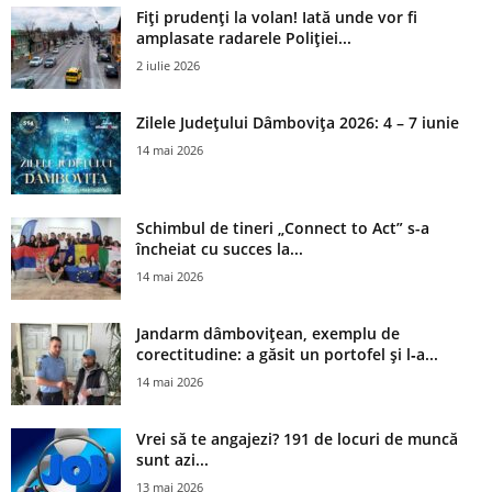
Fiți prudenți la volan! Iată unde vor fi
amplasate radarele Poliției...
2 iulie 2026
Zilele Județului Dâmbovița 2026: 4 – 7 iunie
14 mai 2026
Schimbul de tineri „Connect to Act” s-a
încheiat cu succes la...
14 mai 2026
Jandarm dâmbovițean, exemplu de
corectitudine: a găsit un portofel și l‑a...
14 mai 2026
Vrei să te angajezi? 191 de locuri de muncă
sunt azi...
13 mai 2026