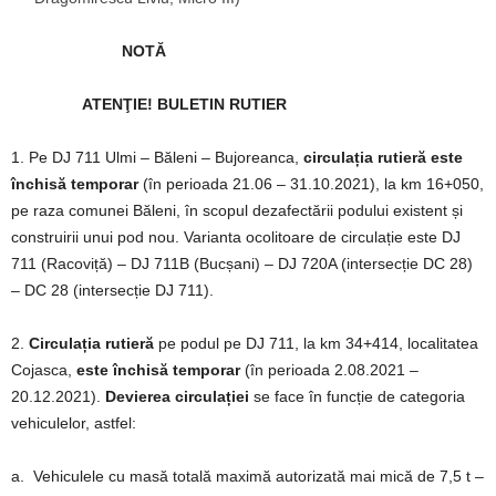
NOTĂ
ATENŢIE!
BULETIN RUTIER
1. Pe DJ 711 Ulmi – Băleni – Bujoreanca,
circulația rutieră este
închisă
temporar
(în perioada 21.06 – 31.10.2021), la km 16+050,
pe raza comunei Băleni, în scopul dezafectării podului existent și
construirii unui pod nou. Varianta ocolitoare de circulație este DJ
711 (Racoviță) – DJ 711B (Bucșani) – DJ 720A (intersecție DC 28)
– DC 28 (intersecție DJ 711).
2.
Circulația rutieră
pe podul pe DJ 711, la km 34+414, localitatea
Cojasca,
este închisă temporar
(în perioada 2.08.2021 –
20.12.2021).
Devierea circulației
se face în funcție de categoria
vehiculelor, astfel:
a. Vehiculele cu masă totală maximă autorizată mai mică de 7,5 t –