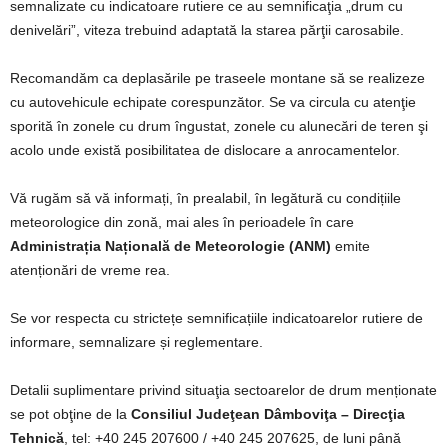
semnalizate cu indicatoare rutiere ce au semnificaţia „drum cu
denivelări”, viteza trebuind adaptată la starea părţii carosabile.
Recomandăm ca deplasările pe traseele montane să se realizeze
cu autovehicule echipate corespunzător. Se va circula cu atenţie
sporită în zonele cu drum îngustat, zonele cu alunecări de teren şi
acolo unde există posibilitatea de dislocare a anrocamentelor.
Vă rugăm să vă informați, în prealabil, în legătură cu condițiile
meteorologice din zonă, mai ales în perioadele în care
Administrația Națională de Meteorologie (ANM)
emite
atenționări de vreme rea.
Se vor respecta cu strictețe semnificațiile indicatoarelor rutiere de
informare, semnalizare și reglementare.
Detalii suplimentare privind situaţia sectoarelor de drum menționate
se pot obţine de la
Consiliul Judeţean Dâmboviţa – Direcţia
Tehnică
, tel: +40 245 207600 / +40 245 207625, de luni până