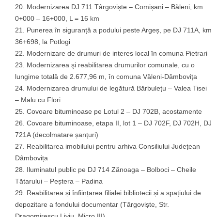
Modernizarea DJ 711 Târgoviște – Comișani – Băleni, km
0+000 – 16+000, L = 16 km
Punerea în siguranță a podului peste Argeș, pe DJ 711A, km
36+698, la Potlogi
Modernizare de drumuri de interes local în comuna Pietrari
Modernizarea şi reabilitarea drumurilor comunale, cu o
lungime totală de 2.677,96 m, în comuna Văleni-Dâmbovița
Modernizarea drumului de legătură Bărbulețu – Valea Tisei
– Malu cu Flori
Covoare bituminoase pe Lotul 2 – DJ 702B, acostamente
Covoare bituminoase, etapa II, lot 1 – DJ 702F, DJ 702H, DJ
721A (decolmatare șanțuri)
Reabilitarea imobilului pentru arhiva Consiliului Județean
Dâmbovița
Iluminatul public pe DJ 714 Zănoaga – Bolboci – Cheile
Tătarului – Peștera – Padina
Reabilitarea și înființarea filialei bibliotecii și a spațiului de
depozitare a fondului documentar (Târgoviște, Str.
Dragomirescu Liviu, Micro III)