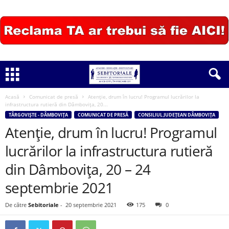
Acasă
Comunicat de presă
Atenție, drum în lucru! Programul lucrărilor la
infrastructura rutieră din Dâmbovița, 20...
TÂRGOVIȘTE - DÂMBOVIȚA
COMUNICAT DE PRESĂ
CONSILIUL JUDEȚEAN DÂMBOVIȚA
Atenție, drum în lucru! Programul
lucrărilor la infrastructura rutieră
din Dâmbovița, 20 – 24
septembrie 2021
De către
Sebitoriale
-
20 septembrie 2021
175
0