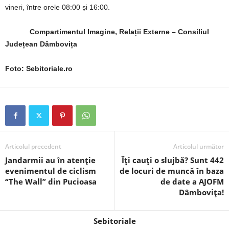
vineri, între orele 08:00 și 16:00.
Compartimentul Imagine, Relații Externe – Consiliul
Județean Dâmbovița
Foto: Sebitoriale.ro
Articolul precedent
Articolul următor
Jandarmii au în atenție
Îți cauți o slujbă? Sunt 442
evenimentul de ciclism
de locuri de muncă în baza
“The Wall” din Pucioasa
de date a AJOFM
Dâmbovița!
Sebitoriale