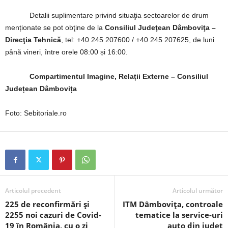
Detalii suplimentare privind situaţia sectoarelor de drum
menționate se pot obţine de la
Consiliul Judeţean Dâmboviţa –
Direcţia Tehnică
, tel: +40 245 207600 / +40 245 207625, de luni
până vineri, între orele 08:00 și 16:00.
Compartimentul Imagine, Relații Externe – Consiliul
Județean Dâmbovița
Foto: Sebitoriale.ro
Articolul precedent
Articolul următor
225 de reconfirmări și
ITM Dâmbovița, controale
2255 noi cazuri de Covid-
tematice la service-uri
19 în România, cu o zi
auto din județ