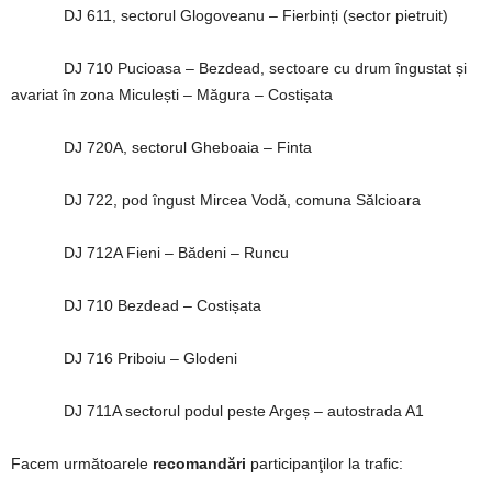
DJ 611, sectorul Glogoveanu – Fierbinți (sector pietruit)
DJ 710 Pucioasa – Bezdead, sectoare cu drum îngustat și
avariat în zona Miculești – Măgura – Costișata
DJ 720A, sectorul Gheboaia – Finta
DJ 722, pod îngust Mircea Vodă, comuna Sălcioara
DJ 712A Fieni – Bădeni – Runcu
DJ 710 Bezdead – Costișata
DJ 716 Priboiu – Glodeni
DJ 711A sectorul podul peste Argeș – autostrada A1
Facem următoarele
recomandări
participanţilor la trafic: