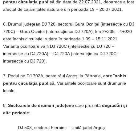
pentru circulația publică
din data de 22.07.2021, deoarece a fost
afectat de calamitățile naturale din perioada 19 – 20.07.2021.
6. Drumul județean DJ 720, sectorul Gura Ocniței (intersecție cu DJ
720C) – Gura Ocniței (intersecție cu DJ 720A), km 2+335 – 4+020
este închis circulației rutiere în perioada 1.09 – 15.11.2021.
Varianta ocolitoare va fi DJ 720C (intersecție cu DJ 720 –
intersecție cu DJ 720A) – DJ 720A (intersecție cu DJ 720C –
intersecție cu DJ 720).
7. Podul pe DJ 702A, peste râul Argeş, la Pătroaia,
este închis
pentru circulaţia publică
. Variantele ocolitoare sunt drumurile
locale.
8.
Sectoarele de drumuri judeţene
care prezintă
degradări şi
alte pericole
:
DJ 503, sectorul Fierbinți – limită județ Argeș