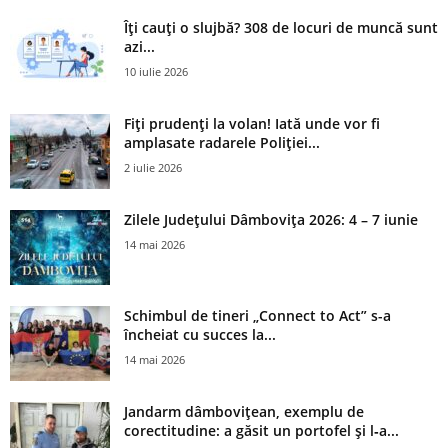
Îți cauți o slujbă? 308 de locuri de muncă sunt
azi...
10 iulie 2026
Fiți prudenți la volan! Iată unde vor fi
amplasate radarele Poliției...
2 iulie 2026
Zilele Județului Dâmbovița 2026: 4 – 7 iunie
14 mai 2026
Schimbul de tineri „Connect to Act” s-a
încheiat cu succes la...
14 mai 2026
Jandarm dâmbovițean, exemplu de
corectitudine: a găsit un portofel și l‑a...