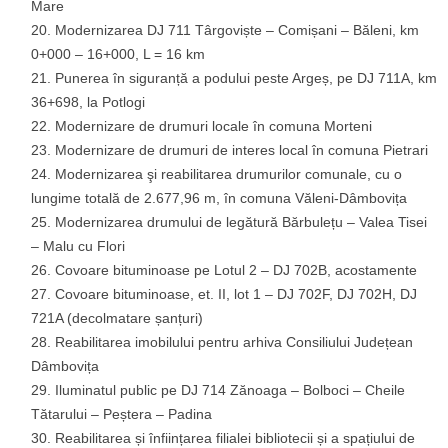
Mare
Modernizarea DJ 711 Târgoviște – Comișani – Băleni, km
0+000 – 16+000, L = 16 km
Punerea în siguranță a podului peste Argeș, pe DJ 711A, km
36+698, la Potlogi
Modernizare de drumuri locale în comuna Morteni
Modernizare de drumuri de interes local în comuna Pietrari
Modernizarea şi reabilitarea drumurilor comunale, cu o
lungime totală de 2.677,96 m, în comuna Văleni-Dâmbovița
Modernizarea drumului de legătură Bărbulețu – Valea Tisei
– Malu cu Flori
Covoare bituminoase pe Lotul 2 – DJ 702B, acostamente
Covoare bituminoase, et. II, lot 1 – DJ 702F, DJ 702H, DJ
721A (decolmatare șanțuri)
Reabilitarea imobilului pentru arhiva Consiliului Județean
Dâmbovița
Iluminatul public pe DJ 714 Zănoaga – Bolboci – Cheile
Tătarului – Peștera – Padina
Reabilitarea și înființarea filialei bibliotecii și a spațiului de