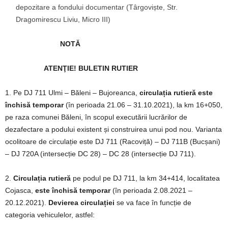
depozitare a fondului documentar (Târgoviște, Str.
Dragomirescu Liviu, Micro III)
NOTĂ
ATENŢIE!
BULETIN RUTIER
1. Pe DJ 711 Ulmi – Băleni – Bujoreanca,
circulația rutieră este
închisă
temporar
(în perioada 21.06 – 31.10.2021), la km 16+050,
pe raza comunei Băleni, în scopul executării lucrărilor de
dezafectare a podului existent și construirea unui pod nou. Varianta
ocolitoare de circulație este DJ 711 (Racoviță) – DJ 711B (Bucșani)
– DJ 720A (intersecție DC 28) – DC 28 (intersecție DJ 711).
2.
Circulația rutieră
pe podul pe DJ 711, la km 34+414, localitatea
Cojasca,
este închisă temporar
(în perioada 2.08.2021 –
20.12.2021).
Devierea circulației
se va face în funcție de
categoria vehiculelor, astfel: