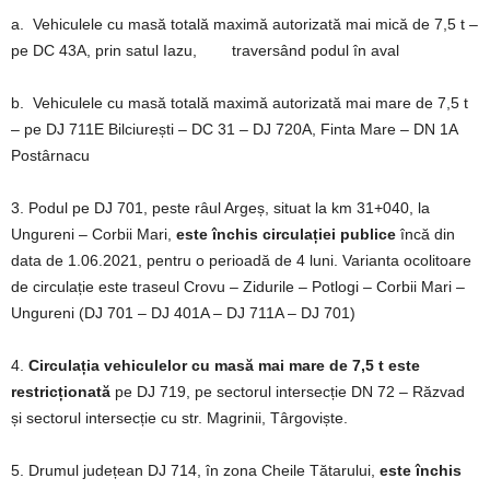
a. Vehiculele cu masă totală maximă autorizată mai mică de 7,5 t –
pe DC 43A, prin satul Iazu, traversând podul în aval
b. Vehiculele cu masă totală maximă autorizată mai mare de 7,5 t
– pe DJ 711E Bilciurești – DC 31 – DJ 720A, Finta Mare – DN 1A
Postârnacu
3. Podul pe DJ 701, peste râul Argeș, situat la km 31+040, la
Ungureni – Corbii Mari,
este închis circulației publice
încă din
data de 1.06.2021, pentru o perioadă de 4 luni. Varianta ocolitoare
de circulație este traseul Crovu – Zidurile – Potlogi – Corbii Mari –
Ungureni (DJ 701 – DJ 401A – DJ 711A – DJ 701)
4.
Circulația vehiculelor cu masă mai mare de 7,5 t este
restricționată
pe DJ 719, pe sectorul intersecție DN 72 – Răzvad
și sectorul intersecție cu str. Magrinii, Târgoviște.
5. Drumul județean DJ 714, în zona Cheile Tătarului,
este închis