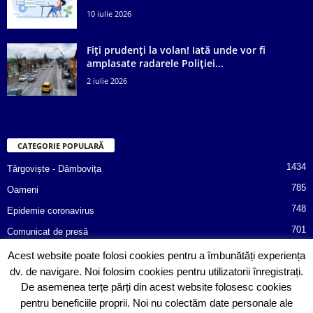
10 iulie 2026
Fiți prudenți la volan! Iată unde vor fi
amplasate radarele Poliției...
2 iulie 2026
CATEGORIE POPULARĂ
1434
Târgoviște - Dâmbovița
785
Oameni
748
Epidemie coronavirus
701
Comunicat de presă
487
Afaceri
Acest website poate folosi cookies pentru a îmbunătăți experiența
dv. de navigare. Noi folosim cookies pentru utilizatorii înregistrați.
366
Poliția informează!
De asemenea terțe părți din acest website folosesc cookies
352
Consiliul Județean Dâmbovița
pentru beneficiile proprii. Noi nu colectăm date personale ale