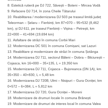
Estetică rutieră pe DJ 722, Săvești – Boteni – Mircea Vodă
Refacere DJ 714, în zona Cheile Tătarului
Reabilitarea / modernizarea DJ 503 pe traseul limită județ
Teleorman – Șelaru – Fierbinți, km 87+070 – 95+532 (8,462
km), și DJ 611, pe traseul Fierbinți – Vișina – Petrești, km
22+000 – 41+694 (19,694 km)
Asfaltare de străzi în comuna Corbii Mari
Modernizarea DC 501 în comuna Comișani, sat Lazuri
Reabilitare și modernizare de străzi în comuna Șotânga
Modernizarea DJ 711, sectorul Băleni – Dobra – Bilciurești –
Cojasca, km 16+000 – 35+135, L = 19,350 km
Modernizarea DJ 711, Cojasca – Bujoreanca (DN 1A), km
35+350 – 40+830, L = 5,48 km
Modernizarea DJ 720B, Ulmi – Nisipuri – Gura Ocniței, km
0+572 – 6+384, L = 5,812 km
Modernizarea DJ 720, Gura Ocniței – Moreni
Modernizare de drumuri locale în comuna Brănești
Modernizare de drumuri de interes local în comuna Valea