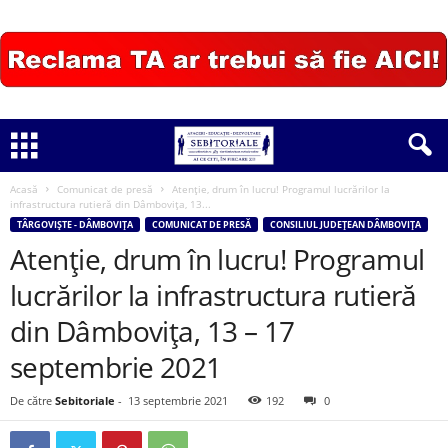
Acasă
Comunicat de presă
Atenție, drum în lucru! Programul lucrărilor la
infrastructura rutieră din Dâmbovița, 13...
TÂRGOVIȘTE - DÂMBOVIȚA
COMUNICAT DE PRESĂ
CONSILIUL JUDEȚEAN DÂMBOVIȚA
Atenție, drum în lucru! Programul
lucrărilor la infrastructura rutieră
din Dâmbovița, 13 – 17
septembrie 2021
De către
Sebitoriale
-
13 septembrie 2021
192
0