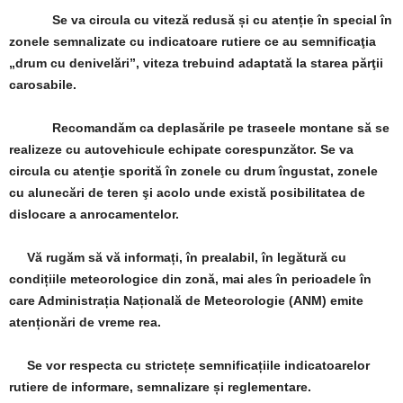
Se va circula cu viteză redusă și cu atenție în special în
zonele semnalizate cu indicatoare rutiere ce au semnificaţia
„drum cu denivelări”, viteza trebuind adaptată la starea părţii
carosabile.
Recomandăm ca deplasările pe traseele montane să se
realizeze cu autovehicule echipate corespunzător. Se va
circula cu atenţie sporită în zonele cu drum îngustat, zonele
cu alunecări de teren şi acolo unde există posibilitatea de
dislocare a anrocamentelor.
Vă rugăm să vă informați, în prealabil, în legătură cu
condițiile meteorologice din zonă, mai ales în perioadele în
care Administrația Națională de Meteorologie (ANM) emite
atenționări de vreme rea.
Se vor respecta cu strictețe semnificațiile indicatoarelor
rutiere de informare, semnalizare și reglementare.