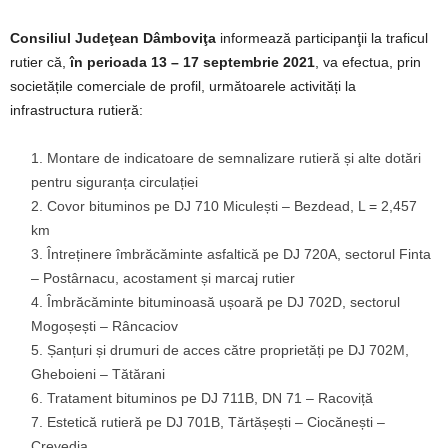
Consiliul Judeţean Dâmboviţa
informează participanţii la traficul
rutier că,
în perioada 13 – 17 septembrie 2021
, va efectua, prin
societățile comerciale de profil, următoarele activități la
infrastructura rutieră:
Montare de indicatoare de semnalizare rutieră și alte dotări
pentru siguranța circulației
Covor bituminos pe DJ 710 Miculești – Bezdead, L = 2,457
km
Întreținere îmbrăcăminte asfaltică pe DJ 720A, sectorul Finta
– Postârnacu, acostament și marcaj rutier
Îmbrăcăminte bituminoasă ușoară pe DJ 702D, sectorul
Mogoșești – Râncaciov
Șanțuri și drumuri de acces către proprietăți pe DJ 702M,
Gheboieni – Tătărani
Tratament bituminos pe DJ 711B, DN 71 – Racoviță
Estetică rutieră pe DJ 701B, Tărtășești – Ciocănești –
Crevedia