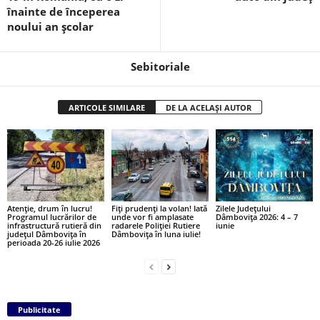
înainte de începerea
noului an școlar
Sebitoriale
ARTICOLE SIMILARE
DE LA ACELAȘI AUTOR
Atenție, drum în lucru!
Fiți prudenți la volan! Iată
Zilele Județului
Programul lucrărilor de
unde vor fi amplasate
Dâmbovița 2026: 4 – 7
infrastructură rutieră din
radarele Poliției Rutiere
iunie
județul Dâmbovița în
Dâmbovița în luna iulie!
perioada 20-26 iulie 2026
Publicitate