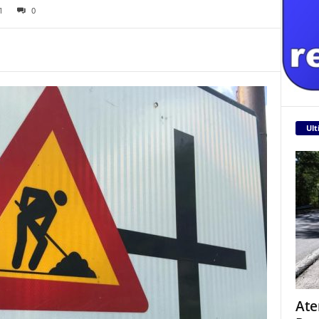
1
0
Ult
Ate