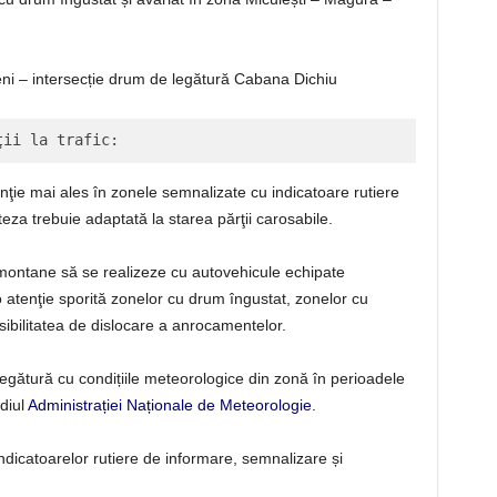
ni – intersecție drum de legătură Cabana Dichiu
ţii la trafic:
enţie mai ales în zonele semnalizate cu indicatoare rutiere
teza trebuie adaptată la starea părţii carosabile.
ontane să se realizeze cu autovehicule echipate
 atenţie sporită zonelor cu drum îngustat, zonelor cu
sibilitatea de dislocare a anrocamentelor.
 legătură cu condițiile meteorologice din zonă în perioadele
diul
Administrației Naționale de Meteorologie
.
indicatoarelor rutiere de informare, semnalizare și