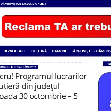
AR DÂMBOVIȚEAN EXCLUSIV ONLINE
DEZVOLTARE
CULTURĂ
OAMENI
TÂRGOVIȘTE – DÂMBOV
! Programul lucrărilor de infrastructură rutieră din județul Dâmbovița,...
Pub
ONSILIUL JUDEȚEAN DÂMBOVIȚA
ucru! Programul lucrărilor
utieră din județul
ioada 30 octombrie – 5