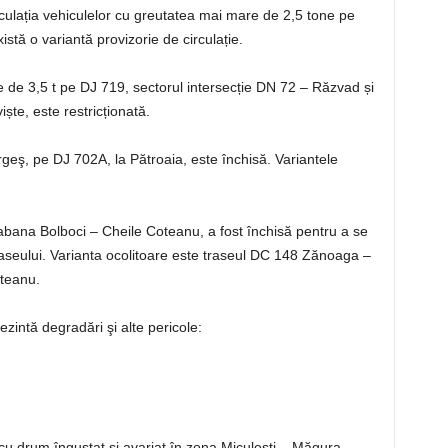
rculația vehiculelor cu greutatea mai mare de 2,5 tone pe
istă o variantă provizorie de circulație.
e de 3,5 t pe DJ 719, sectorul intersecție DN 72 – Răzvad și
iște, este restricționată.
rgeş, pe DJ 702A, la Pătroaia, este închisă. Variantele
Cabana Bolboci – Cheile Coteanu, a fost închisă pentru a se
aseului. Varianta ocolitoare este traseul DC 148 Zănoaga –
oteanu.
zintă degradări şi alte pericole:
u drum îngustat și avariat în zona Miculești – Măgura –