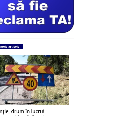
imele articole
nție, drum în lucru!