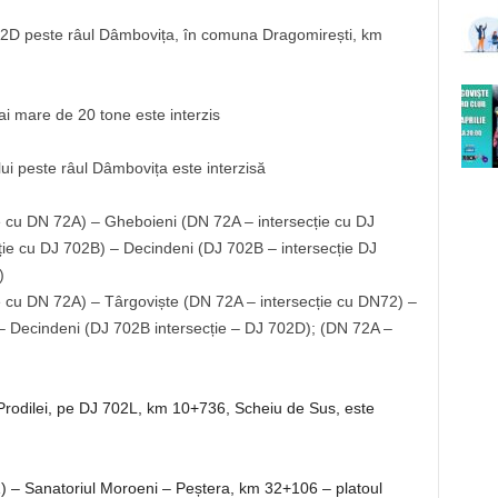
702D peste râul Dâmbovița, în comuna Dragomirești, km
i mare de 20 tone este interzis
ui peste râul Dâmbovița este interzisă
e cu DN 72A) – Gheboieni (DN 72A – intersecție cu DJ
ie cu DJ 702B) – Decindeni (DJ 702B – intersecție DJ
)
e cu DN 72A) – Târgoviște (DN 72A – intersecție cu DN72) –
 – Decindeni (DJ 702B intersecție – DJ 702D); (DN 72A –
a Prodilei, pe DJ 702L, km 10+736, Scheiu de Sus, este
1) – Sanatoriul Moroeni – Peștera, km 32+106 – platoul