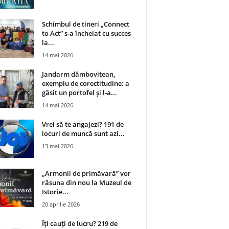
Schimbul de tineri „Connect
to Act” s-a încheiat cu succes
la...
14 mai 2026
Jandarm dâmbovițean,
exemplu de corectitudine: a
găsit un portofel și l‑a...
14 mai 2026
Vrei să te angajezi? 191 de
locuri de muncă sunt azi...
13 mai 2026
„Armonii de primăvară” vor
răsuna din nou la Muzeul de
Istorie...
20 aprilie 2026
Îți cauți de lucru? 219 de