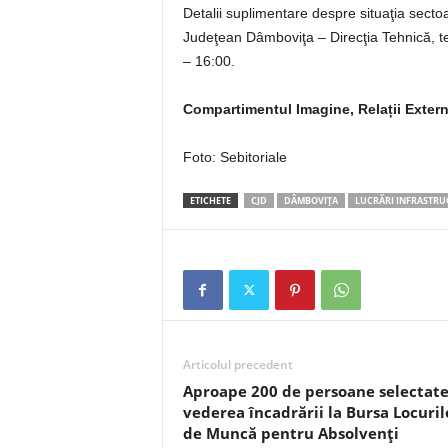
Detalii suplimentare despre situaţia sectoa
Judeţean Dâmboviţa – Direcţia Tehnică, tel
– 16:00.
Compartimentul Imagine, Relații Exter
Foto: Sebitoriale
ETICHETE
CJD
DÂMBOVIȚA
LUCRĂRI INFRASTRU
Articolul precedent
Aproape 200 de persoane selectate
vederea încadrării la Bursa Locuril
de Muncă pentru Absolvenți