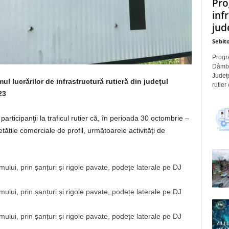
Pro
inf
jude
Sebito
Progra
Dâmbov
Judeţe
lucrărilor de infrastructură rutieră din județul
rutier
23
articipanţii la traficul rutier că, în perioada 30 octombrie –
ățile comerciale de profil, următoarele activități de
mului, prin șanțuri și rigole pavate, podețe laterale pe DJ
mului, prin șanțuri și rigole pavate, podețe laterale pe DJ
mului, prin șanțuri și rigole pavate, podețe laterale pe DJ