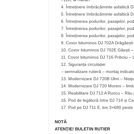
Întreținere îmbrăcăminte asfaltică 
Întreținere îmbrăcăminte asfaltică D
Întreținerea podurilor, pasajelor, p
Întreținerea podurilor, pasajelor, p
Întreținerea podurilor, pasajelor, p
Covor bituminos DJ 702A Drăgăești
Covor bituminos DJ 702E Găești – 
Covor bituminos DJ 716 Priboiu – 
Siguranța circulației
– semnalizare rutieră – montaj indicato
Modernizare DJ 720B Ulmi – Nisip
Modernizare DJ 720 Moreni – limit
Reabilitare DJ 712 A Runcu – Râu 
Pod de legătură între DJ 714 și 
Pod pe DJ 711 E, km 3+680 peste R
NOTĂ
ATENŢIE! BULETIN RUTIER