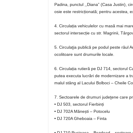
Padina, punctul ,,Diana” (Casa Justin), ci
osie este restricționată; pentru acestea, ex
4. Circulația vehiculelor cu masă mai mar
sectorul intersecție cu str. Magrinii, Târgov
5. Circulaţia publică pe podul peste râul A
ocolitoare sunt drumurile locale.
6. Circulația rutieră pe DJ 714, sectorul 
putea executa lucrări de modernizare a tr
malul stâng al Lacului Bolboci – Cheile C
7. Sectoarele de drumuri judeţene care pre
• DJ 503, sectorul Fierbinți
• DJ 702A Mănești – Potocelu
• DJ 720A Gheboaia – Finta
• DJ 710 Pucioasa – Bezdead – sectoare c