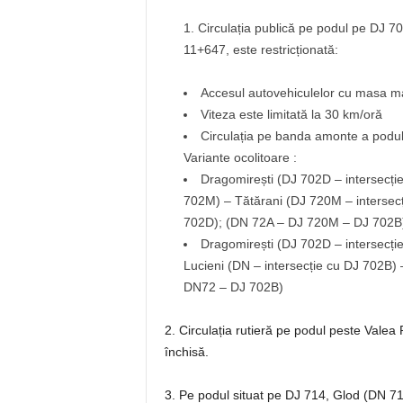
Circulația publică pe podul pe DJ 
11+647, este restricționată:
Accesul autovehiculelor cu masa ma
Viteza este limitată la 30 km/oră
Circulația pe banda amonte a podul
Variante ocolitoare :
Dragomirești (DJ 702D – intersecți
702M) – Tătărani (DJ 720M – intersecț
702D); (DN 72A – DJ 720M – DJ 702B
Dragomirești (DJ 702D – intersecți
Lucieni (DN – intersecție cu DJ 702B)
DN72 – DJ 702B)
2. Circulația rutieră pe podul peste Vale
închisă.
3. Pe podul situat pe DJ 714, Glod (DN 7