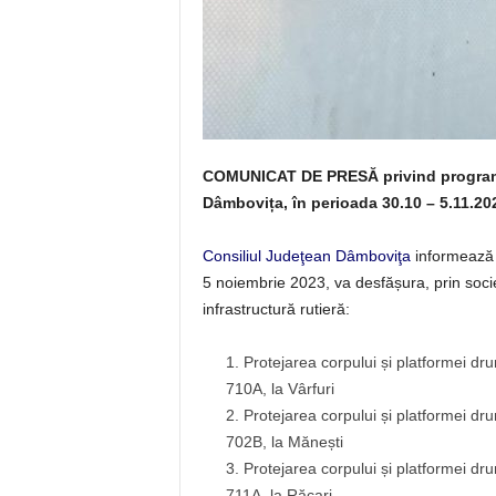
COMUNICAT DE PRESĂ privind programul 
Dâmbovița, în perioada 30.10 – 5.11.20
Consiliul Judeţean Dâmboviţa
informează p
5 noiembrie 2023, va desfășura, prin societ
infrastructură rutieră:
Protejarea corpului și platformei dru
710A, la Vârfuri
Protejarea corpului și platformei dru
702B, la Mănești
Protejarea corpului și platformei dru
711A, la Răcari