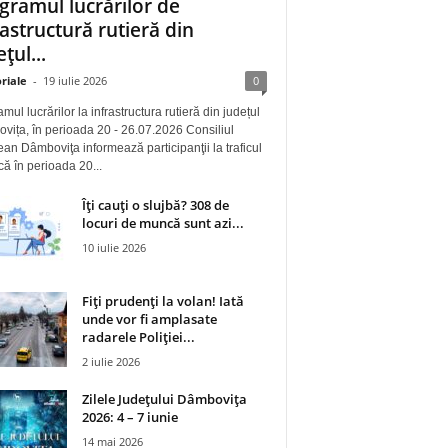
gramul lucrărilor de
rastructură rutieră din
țul...
riale
-
19 iulie 2026
0
mul lucrărilor la infrastructura rutieră din județul
ița, în perioada 20 - 26.07.2026 Consiliul
an Dâmboviţa informează participanţii la traficul
 că în perioada 20...
Îți cauți o slujbă? 308 de
locuri de muncă sunt azi...
10 iulie 2026
Fiți prudenți la volan! Iată
unde vor fi amplasate
radarele Poliției...
2 iulie 2026
Zilele Județului Dâmbovița
2026: 4 – 7 iunie
14 mai 2026