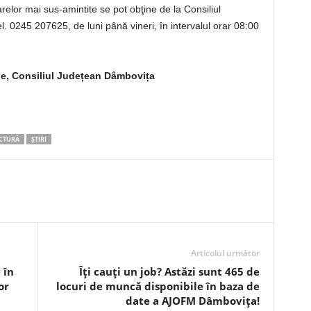
relor mai sus-amintite se pot obţine de la Consiliul
. 0245 207625, de luni până vineri, în intervalul orar 08:00
ne, Consiliul Județean Dâmbovița
CTURĂ
ȘTIRI
Articolul următor
 în
Îți cauți un job? Astăzi sunt 465 de
or
locuri de muncă disponibile în baza de
date a AJOFM Dâmbovița!