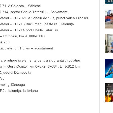
DJ 711A Cojasca – Săbiești
J 714, sector Cheile Tătarului – Salvamont
odețelor – DJ 702L la Scheiu de Sus, punct Valea Prodilei
odețelor – DJ 715 Buciumeni, peste râul Ialomița
odețelor – DJ 714 pod Cheile Tătarului
 – Potocelu, km 4+000-8+100
Arsuri
Lăculețe, L= 1,5 km – acostament
are rutiere și elemente pentru siguranța circulației
uri – Gura Ocniței, km 0+572- 6+384, L= 5,812 km
ă județul Dâmbovița
Alb
Camping Zănoaga
âul Ialomița, la Ibrianu