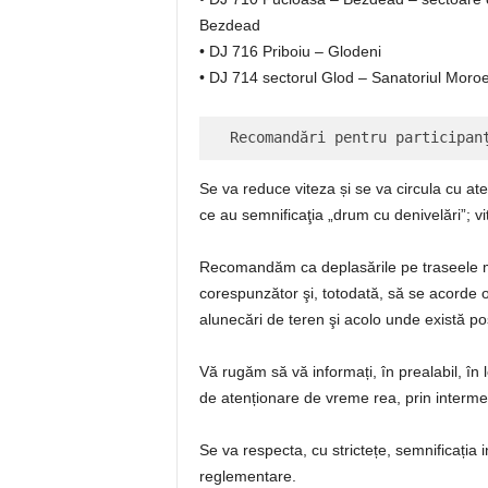
Bezdead
• DJ 716 Priboiu – Glodeni
• DJ 714 sectorul Glod – Sanatoriul Moroe
 Recomandări pentru participan
Se va reduce viteza și se va circula cu at
ce au semnificaţia „drum cu denivelări”; vi
Recomandăm ca deplasările pe traseele m
corespunzător şi, totodată, să se acorde o
alunecări de teren şi acolo unde există po
Vă rugăm să vă informați, în prealabil, în
de atenționare de vreme rea, prin interme
Se va respecta, cu strictețe, semnificația 
reglementare.