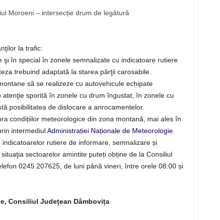
iul Moroeni – intersecție drum de legătură
lor la trafic:
e şi în special în zonele semnalizate cu indicatoare rutiere
teza trebuind adaptată la starea părţii carosabile.
ontane să se realizeze cu autovehicule echipate
 atenţie sporită în zonele cu drum îngustat, în zonele cu
stă posibilitatea de dislocare a anrocamentelor.
pra condițiilor meteorologice din zona montană, mai ales în
rin intermediul
Administrației Naționale de Meteorologie
.
e indicatoarelor rutiere de informare, semnalizare și
situaţia sectoarelor amintite puteți obține de la Consiliul
efon 0245 207625, de luni până vineri, între orele 08:00 și
ne, Consiliul Județean Dâmbovița