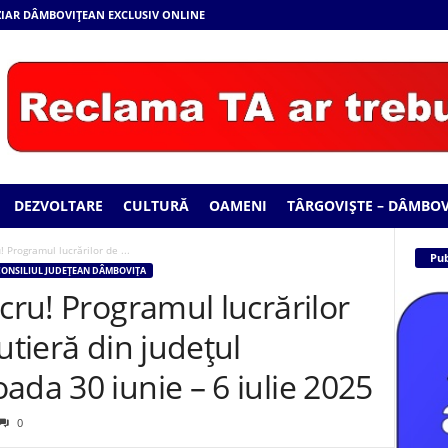
 ZIAR DÂMBOVIȚEAN EXCLUSIV ONLINE
DEZVOLTARE
CULTURĂ
OAMENI
TÂRGOVIȘTE – DÂMBOV
! Programul lucrărilor de ...
Pub
ONSILIUL JUDEȚEAN DÂMBOVIȚA
ucru! Programul lucrărilor
utieră din județul
ada 30 iunie – 6 iulie 2025
0