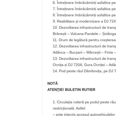
Întreținere îmbrăcăminți asfaltice p
Întreținere îmbrăcăminți asfaltice 
Întreținere îmbrăcăminți asfaltice p
Reabilitare și modernizare a DJ 724
Dezvoltarea infrastructurii de tra
Brănești – Vulcana-Pandele – Șotânga
Drum de legătură pentru creșterea a
Dezvoltarea infrastructurii de tra
Adânca – Bucșani – Mărcești – Finta 
Dezvoltarea infrastructurii de tra
Ocnița și DJ 720A, Gura Ocniței – Ad
Pod peste râul Dâmbovița, pe DJ 
NOTĂ
ATENŢIE! BULETIN RUTIER
Circulația rutieră pe podul peste r
restricționată. Astfel:
– este interzis accesul autovehiculel