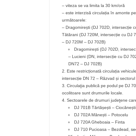
– viteza se va limita la 30 km/oră
– este interzisă circulația în amonte p
următoarele:
– Dragomirești (DJ 702D, intersecție 
Tătărani (DJ 720M, intersecție cu DJ 
– DJ 720M – DJ 702B)
Dragomirești (DJ 702D, intersec
– Lucieni (DN, intersecție cu DJ 7
DN72 – DJ 702B)
Este restricționată circulația vehic
intersecție DN 72 – Răzvad și sectorul i
Circulaţia publică pe podul pe DJ 70
ocolitoare sunt drumurile locale.
Sectoarele de drumuri judeţene care 
DJ 701B Tărtășești – Ciocănești
DJ 702A Mănești – Potocelu
DJ 720A Gheboaia – Finta
DJ 710 Pucioasa – Bezdead, sect