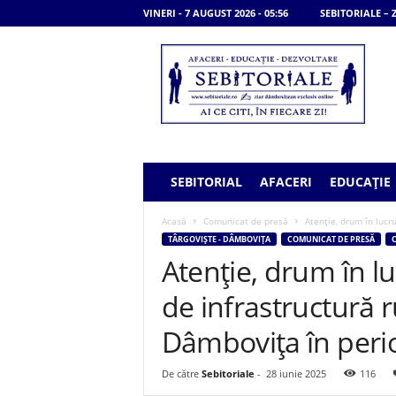
VINERI - 7 AUGUST 2026 - 05:56
SEBITORIALE –
S
e
b
i
t
o
r
i
SEBITORIAL
AFACERI
EDUCAȚIE
a
l
Acasă
Comunicat de presă
Atenție, drum în lucru
e
TÂRGOVIȘTE - DÂMBOVIȚA
COMUNICAT DE PRESĂ
C
Atenție, drum în l
de infrastructură r
Dâmbovița în perio
De către
Sebitoriale
-
28 iunie 2025
116