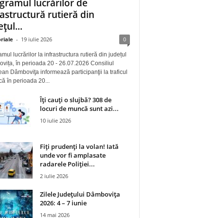
gramul lucrărilor de
rastructură rutieră din
țul...
riale
-
19 iulie 2026
0
mul lucrărilor la infrastructura rutieră din județul
ița, în perioada 20 - 26.07.2026 Consiliul
an Dâmboviţa informează participanţii la traficul
 că în perioada 20...
Îți cauți o slujbă? 308 de
locuri de muncă sunt azi...
10 iulie 2026
Fiți prudenți la volan! Iată
unde vor fi amplasate
radarele Poliției...
2 iulie 2026
Zilele Județului Dâmbovița
2026: 4 – 7 iunie
14 mai 2026