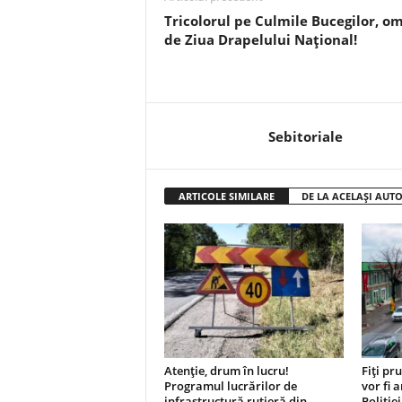
Tricolorul pe Culmile Bucegilor, o
de Ziua Drapelului Național!
Sebitoriale
ARTICOLE SIMILARE
DE LA ACELAȘI AUT
Atenție, drum în lucru!
Fiți pr
Programul lucrărilor de
vor fi 
infrastructură rutieră din
Poliție