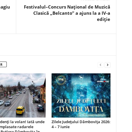
magiu
Festivalul–Concurs Național de Muzică
Clasică „Belcanto” a ajuns la a IV-a
ediție
OR
udenți la volan! Iată unde
Zilele Județului Dâmbovița 2026:
amplasate radarele
4 – 7 iunie
i Rutiere Dâmbovița în