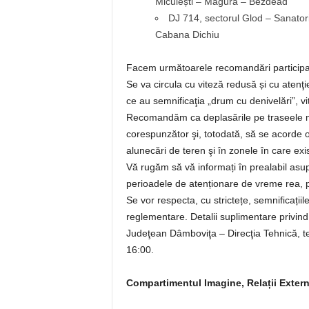
Miculești – Măgura – Bezdead
DJ 714, sectorul Glod – Sanator
Cabana Dichiu
Facem următoarele recomandări participanţi
Se va circula cu viteză redusă și cu atenţi
ce au semnificaţia „drum cu denivelări”, vi
Recomandăm ca deplasările pe traseele m
corespunzător şi, totodată, să se acorde o
alunecări de teren şi în zonele în care exi
Vă rugăm să vă informați în prealabil asu
perioadele de atenționare de vreme rea, p
Se vor respecta, cu strictețe, semnificațiil
reglementare. Detalii suplimentare privind 
Judeţean Dâmboviţa – Direcţia Tehnică, tel
16:00.
Compartimentul Imagine, Relații Exter