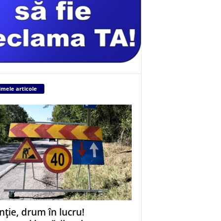
imele articole
nție, drum în lucru!