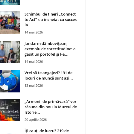
Schimbul de tineri „Connect
to Act” s-a încheiat cu succes
la...
14 mai 2026
Jandarm dâmbovițean,
exemplu de corectitudine: a
găsit un portofel și l‑a...
14 mai 2026
Vrei să te angajezi? 191 de
locuri de muncă sunt azi...
13 mai 2026
„Armonii de primăvară” vor
răsuna din nou la Muzeul de
Istorie...
20 aprilie 2026
Îți cauți de lucru? 219 de