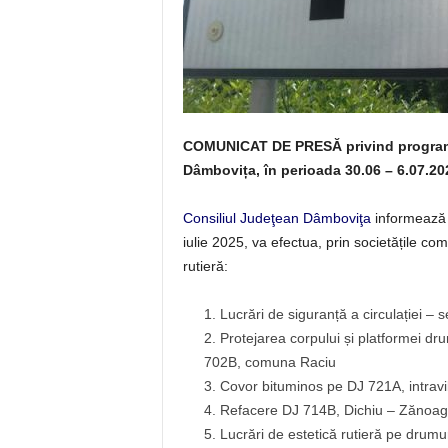
COMUNICAT DE PRESĂ privind programul l
Dâmbovița, în perioada 30.06 – 6.07.20
Consiliul Judeţean Dâmboviţa
informează pa
iulie 2025, va efectua, prin societățile come
rutieră:
Lucrări de siguranță a circulației – s
Protejarea corpului și platformei dru
702B, comuna Raciu
Covor bituminos pe DJ 721A, intravi
Refacere DJ 714B, Dichiu – Zănoa
Lucrări de estetică rutieră pe drumu