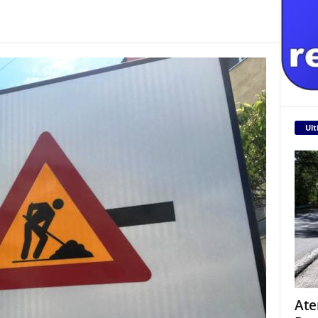
Ult
Ate