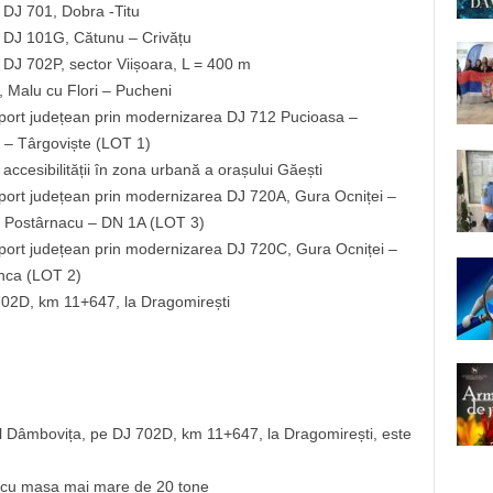
e DJ 701, Dobra -Titu
pe DJ 101G, Cătunu – Crivățu
e DJ 702P, sector Viișoara, L = 400 m
, Malu cu Flori – Pucheni
nsport județean prin modernizarea DJ 712 Pucioasa –
 – Târgoviște (LOT 1)
ccesibilității în zona urbană a orașului Găești
nsport județean prin modernizarea DJ 720A, Gura Ocniței –
– Postârnacu – DN 1A (LOT 3)
nsport județean prin modernizarea DJ 720C, Gura Ocniței –
ânca (LOT 2)
702D, km 11+647, la Dragomirești
âul Dâmbovița, pe DJ 702D, km 11+647, la Dragomirești, este
or cu masa mai mare de 20 tone