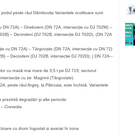
e podul peste râul Dâmbovița Variantele ocolitoare sunt
cu DN 72A) – Gheboieni (DN 72A, intersecție cu DJ 702M) –
702B) – Decindeni (DJ 702B, intersecție DJ 702D); (DN 72A
ție cu DN 72A) – Târgoviște (DN 72A, intersecție cu DN 72)
02B) – Decindeni (DJ 702B, intersecție DJ 702D); ( DN 72A –
ulelor cu masă mai mare de 3,5 t pe DJ 719, sectorul
ntersecție cu str. Magrinii (Târgoviște).
2A, peste râul Argeş, la Pătroaia, este închisă. Variantele
prezintă degradări şi alte pericole:
 – Crevedia
oare cu drum îngustat și avariat în zona