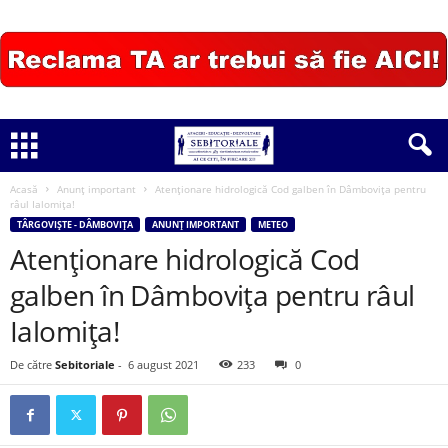
Acasă
Anunț important
Atenționare hidrologică Cod galben în Dâmbovița pentru
râul Ialomița!
TÂRGOVIȘTE - DÂMBOVIȚA
ANUNȚ IMPORTANT
METEO
Atenționare hidrologică Cod
galben în Dâmbovița pentru râul
Ialomița!
De către
Sebitoriale
-
6 august 2021
233
0