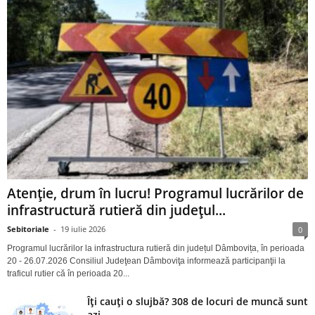
Atenție, drum în lucru! Programul lucrărilor de
infrastructură rutieră din județul...
Sebitoriale
-
19 iulie 2026
0
Programul lucrărilor la infrastructura rutieră din județul Dâmbovița, în perioada
20 - 26.07.2026 Consiliul Judeţean Dâmboviţa informează participanţii la
traficul rutier că în perioada 20...
Îți cauți o slujbă? 308 de locuri de muncă sunt
azi...