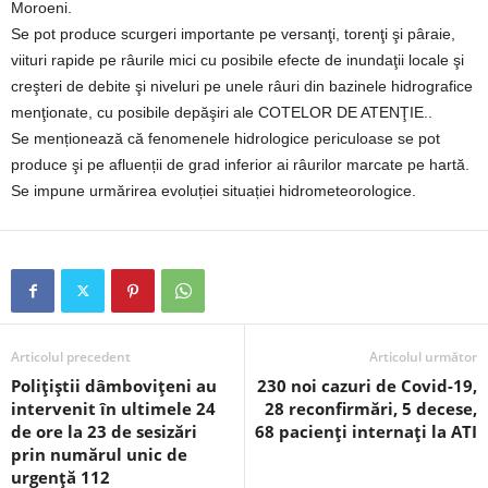
Moroeni.
Se pot produce scurgeri importante pe versanţi, torenţi şi pâraie,
viituri rapide pe râurile mici cu posibile efecte de inundaţii locale şi
creşteri de debite şi niveluri pe unele râuri din bazinele hidrografice
menţionate, cu posibile depăşiri ale COTELOR DE ATENŢIE..
Se menționează că fenomenele hidrologice periculoase se pot
produce şi pe afluenții de grad inferior ai râurilor marcate pe hartă.
Se impune urmărirea evoluției situației hidrometeorologice.
Articolul precedent
Articolul următor
Polițiștii dâmbovițeni au
230 noi cazuri de Covid-19,
intervenit în ultimele 24
28 reconfirmări, 5 decese,
de ore la 23 de sesizări
68 pacienți internați la ATI
prin numărul unic de
urgență 112