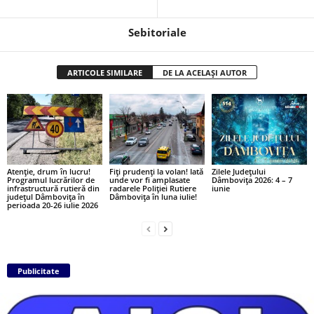
Sebitoriale
ARTICOLE SIMILARE
DE LA ACELAȘI AUTOR
Atenție, drum în lucru!
Fiți prudenți la volan! Iată
Zilele Județului
Programul lucrărilor de
unde vor fi amplasate
Dâmbovița 2026: 4 – 7
infrastructură rutieră din
radarele Poliției Rutiere
iunie
județul Dâmbovița în
Dâmbovița în luna iulie!
perioada 20-26 iulie 2026
Publicitate