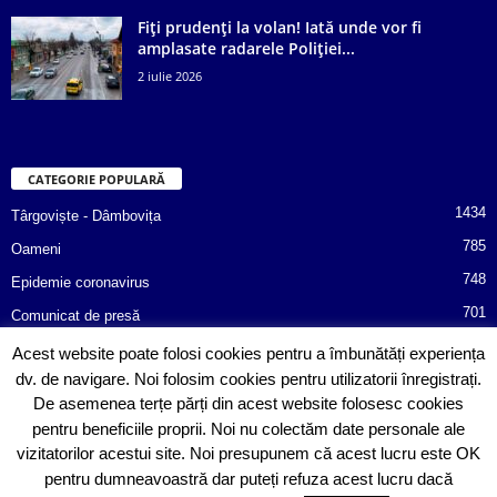
Fiți prudenți la volan! Iată unde vor fi
amplasate radarele Poliției...
2 iulie 2026
CATEGORIE POPULARĂ
1434
Târgoviște - Dâmbovița
785
Oameni
748
Epidemie coronavirus
701
Comunicat de presă
487
Afaceri
Acest website poate folosi cookies pentru a îmbunătăți experiența
dv. de navigare. Noi folosim cookies pentru utilizatorii înregistrați.
366
Poliția informează!
De asemenea terțe părți din acest website folosesc cookies
352
Consiliul Județean Dâmbovița
pentru beneficiile proprii. Noi nu colectăm date personale ale
vizitatorilor acestui site. Noi presupunem că acest lucru este OK
pentru dumneavoastră dar puteți refuza acest lucru dacă