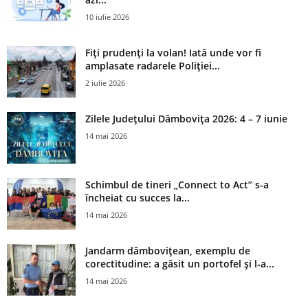
10 iulie 2026
Fiți prudenți la volan! Iată unde vor fi
amplasate radarele Poliției...
2 iulie 2026
Zilele Județului Dâmbovița 2026: 4 – 7 iunie
14 mai 2026
Schimbul de tineri „Connect to Act” s-a
încheiat cu succes la...
14 mai 2026
Jandarm dâmbovițean, exemplu de
corectitudine: a găsit un portofel și l‑a...
14 mai 2026