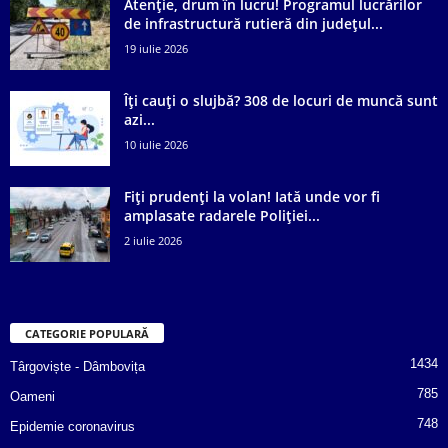
Atenție, drum în lucru! Programul lucrărilor
de infrastructură rutieră din județul...
19 iulie 2026
Îți cauți o slujbă? 308 de locuri de muncă sunt
azi...
10 iulie 2026
Fiți prudenți la volan! Iată unde vor fi
amplasate radarele Poliției...
2 iulie 2026
CATEGORIE POPULARĂ
1434
Târgoviște - Dâmbovița
785
Oameni
748
Epidemie coronavirus