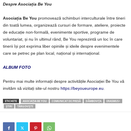
Despre Asocia
ț
ia Be You
Asociația Be You
promovează schimburi interculturale între tineri
din toată lumea, organizează cursuri de formare, ateliere, proiecte
de educație non-formală, evenimente sportive, programe de
voluntariat, și nu în ultimul rând, Be You reprezintă un loc în care
tinerii își pot exprima liber opiniile și ideile despre evenimentele
care se petrec pe plan local, național și internațional.
ALBUM FOTO
Pentru mai multe informații despre activitățile Asociației Be You vă
invităm să vizitați site-ul nostru
https://beyoueurope.eu
.
ETICHETE
ASOCIAȚIA BE YOU
COMUNICAT DE PRESĂ
DÂMBOVIȚA
ERASMUS+
ȘTIRI
TÂRGOVIȘTE