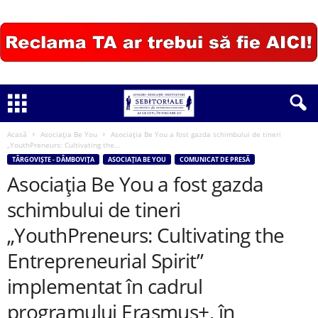
Acasă
Asociația Be You
Asociația Be You a fost gazda schimbului de tineri
„YouthPreneurs: Cultivating the...
TÂRGOVIȘTE - DÂMBOVIȚA
ASOCIAȚIA BE YOU
COMUNICAT DE PRESĂ
Asociația Be You a fost gazda
schimbului de tineri
„YouthPreneurs: Cultivating the
Entrepreneurial Spirit”
implementat în cadrul
programului Erasmus+, în