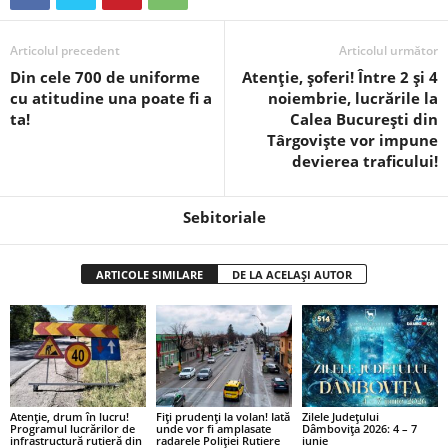
Articolul precedent
Articolul următor
Din cele 700 de uniforme
Atenție, șoferi! Între 2 și 4
cu atitudine una poate fi a
noiembrie, lucrările la
ta!
Calea București din
Târgoviște vor impune
devierea traficului!
Sebitoriale
ARTICOLE SIMILARE
DE LA ACELAȘI AUTOR
Atenție, drum în lucru!
Fiți prudenți la volan! Iată
Zilele Județului
Programul lucrărilor de
unde vor fi amplasate
Dâmbovița 2026: 4 – 7
infrastructură rutieră din
radarele Poliției Rutiere
iunie