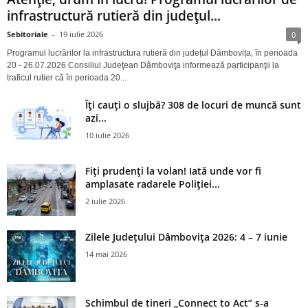
infrastructură rutieră din județul...
Sebitoriale
-
19 iulie 2026
0
Programul lucrărilor la infrastructura rutieră din județul Dâmbovița, în perioada
20 - 26.07.2026 Consiliul Judeţean Dâmboviţa informează participanţii la
traficul rutier că în perioada 20...
Îți cauți o slujbă? 308 de locuri de muncă sunt
azi...
10 iulie 2026
Fiți prudenți la volan! Iată unde vor fi
amplasate radarele Poliției...
2 iulie 2026
Zilele Județului Dâmbovița 2026: 4 – 7 iunie
14 mai 2026
Schimbul de tineri „Connect to Act” s-a