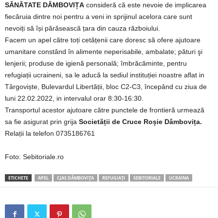
SĂNĂTATE DÂMBOVIȚA
consideră că este nevoie de implicarea
fiecăruia dintre noi pentru a veni in sprijinul acelora care sunt
nevoiți să își părăsească țara din cauza războiului.
Facem un apel către toți cetățenii care doresc să ofere ajutoare
umanitare constând în alimente neperisabile, ambalate; pături şi
lenjerii; produse de igienă personală; îmbrăcăminte, pentru
refugiații ucraineni, sa le aducă la sediul instituției noastre aflat in
Târgoviște, Bulevardul Libertății, bloc C2-C3, începând cu ziua de
luni 22.02.2022, in intervalul orar 8:30-16:30.
Transportul acestor ajutoare către punctele de frontieră urmează
sa fie asigurat prin grija
Societății de Cruce Roșie Dâmbovița.
Relații la telefon 0735186761
Foto: Sebitoriale.ro
ETICHETE
APEL
CJAS DÂMBOVIȚA
REFUGIAȚI
SEBITORIALE
UCRAINA