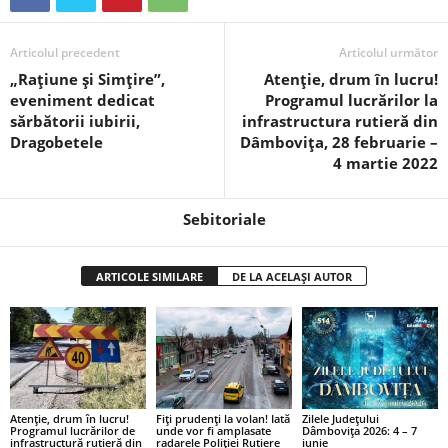
Articolul precedent
Articolul următor
„Rațiune și Simțire”,
Atenție, drum în lucru!
eveniment dedicat
Programul lucrărilor la
sărbătorii iubirii,
infrastructura rutieră din
Dragobetele
Dâmbovița, 28 februarie –
4 martie 2022
Sebitoriale
ARTICOLE SIMILARE
DE LA ACELAȘI AUTOR
Atenție, drum în lucru!
Fiți prudenți la volan! Iată
Zilele Județului
Programul lucrărilor de
unde vor fi amplasate
Dâmbovița 2026: 4 – 7
infrastructură rutieră din
radarele Poliției Rutiere
iunie