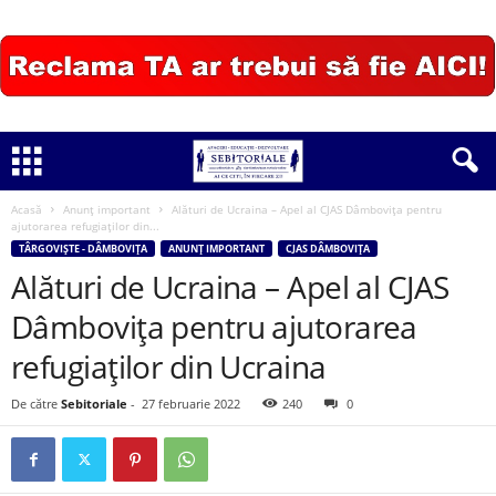
Acasă
Anunț important
Alături de Ucraina – Apel al CJAS Dâmbovița pentru
ajutorarea refugiaților din...
TÂRGOVIȘTE - DÂMBOVIȚA
ANUNȚ IMPORTANT
CJAS DÂMBOVIȚA
Alături de Ucraina – Apel al CJAS
Dâmbovița pentru ajutorarea
refugiaților din Ucraina
De către
Sebitoriale
-
27 februarie 2022
240
0