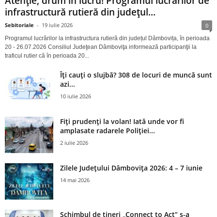
Atenție, drum în lucru! Programul lucrărilor de
infrastructură rutieră din județul...
Sebitoriale
-
19 iulie 2026
0
Programul lucrărilor la infrastructura rutieră din județul Dâmbovița, în perioada
20 - 26.07.2026 Consiliul Judeţean Dâmboviţa informează participanţii la
traficul rutier că în perioada 20...
Îți cauți o slujbă? 308 de locuri de muncă sunt
azi...
10 iulie 2026
Fiți prudenți la volan! Iată unde vor fi
amplasate radarele Poliției...
2 iulie 2026
Zilele Județului Dâmbovița 2026: 4 – 7 iunie
14 mai 2026
Schimbul de tineri „Connect to Act” s-a