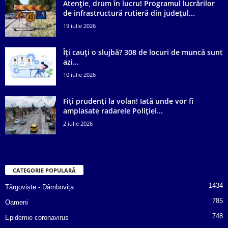
Atenție, drum în lucru! Programul lucrărilor
de infrastructură rutieră din județul...
19 iulie 2026
Îți cauți o slujbă? 308 de locuri de muncă sunt
azi...
10 iulie 2026
Fiți prudenți la volan! Iată unde vor fi
amplasate radarele Poliției...
2 iulie 2026
CATEGORIE POPULARĂ
1434
Târgoviște - Dâmbovița
785
Oameni
748
Epidemie coronavirus