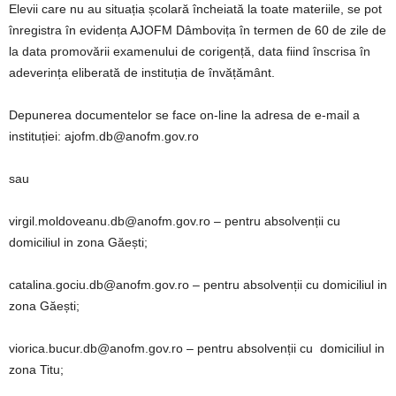
Elevii care nu au situația școlară încheiată la toate materiile, se pot
înregistra în evidența AJOFM Dâmbovița în termen de 60 de zile de
la data promovării examenului de corigență, data fiind înscrisa în
adeverința eliberată de instituția de învățământ.
Depunerea documentelor se face on-line la adresa de e-mail a
instituției: ajofm.db@anofm.gov.ro
sau
virgil.moldoveanu.db@anofm.gov.ro – pentru absolvenții cu
domiciliul in zona Găești;
catalina.gociu.db@anofm.gov.ro – pentru absolvenții cu domiciliul in
zona Găești;
viorica.bucur.db@anofm.gov.ro – pentru absolvenții cu domiciliul in
zona Titu;