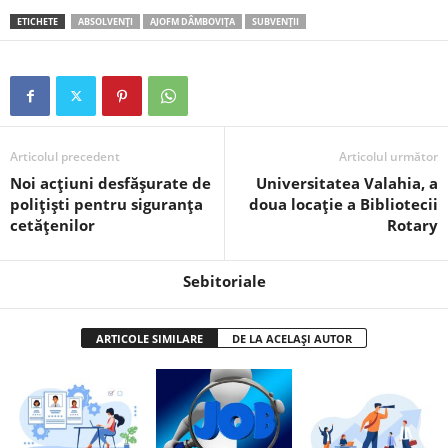
ETICHETE
ABSOLVENȚI
AJOFM DÂMBOVIȚA
SUBVENȚII
Articolul precedent
Articolul următor
Noi acțiuni desfășurate de
Universitatea Valahia, a
polițiști pentru siguranța
doua locație a Bibliotecii
cetățenilor
Rotary
Sebitoriale
ARTICOLE SIMILARE
DE LA ACELAȘI AUTOR