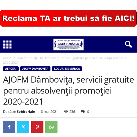
Acasă
Afaceri
AJOFM Dâmbovița, servicii gratuite pentru absolvenții promoției
2020-2021
AFACERI
AJOFM DÂMBOVIȚA
LOCURI DE MUNCĂ
AJOFM Dâmbovița, servicii gratuite
pentru absolvenții promoției
2020-2021
De către
Sebitoriale
-
18 mai 2021
236
0