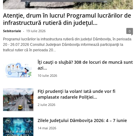
Atenție, drum în lucru! Programul lucrărilor de
infrastructură rutieră din județul...
Sebitoriale
-
19 iulie 2026
0
Programul lucrărilor la infrastructura rutieră din județul Dâmbovița, în perioada
20 - 26.07.2026 Consiliul Judeţean Dâmboviţa informează participanţii la
traficul rutier că în perioada 20...
Îți cauți o slujbă? 308 de locuri de muncă sunt
azi...
10 iulie 2026
Fiți prudenți la volan! Iată unde vor fi
amplasate radarele Poliției...
2 iulie 2026
Zilele Județului Dâmbovița 2026: 4 – 7 iunie
14 mai 2026