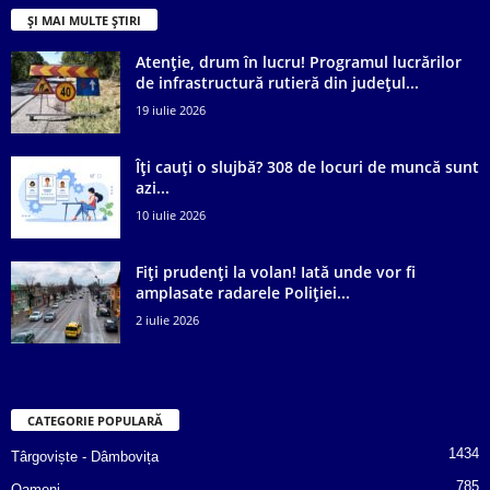
ȘI MAI MULTE ȘTIRI
Atenție, drum în lucru! Programul lucrărilor
de infrastructură rutieră din județul...
19 iulie 2026
Îți cauți o slujbă? 308 de locuri de muncă sunt
azi...
10 iulie 2026
Fiți prudenți la volan! Iată unde vor fi
amplasate radarele Poliției...
2 iulie 2026
CATEGORIE POPULARĂ
1434
Târgoviște - Dâmbovița
785
Oameni