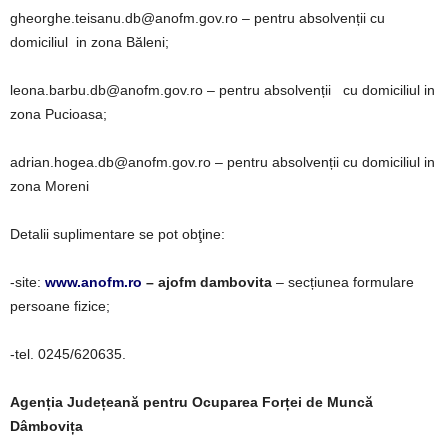
gheorghe.teisanu.db@anofm.gov.ro – pentru absolvenții cu
domiciliul in zona Băleni;
leona.barbu.db@anofm.gov.ro – pentru absolvenții cu domiciliul in
zona Pucioasa;
adrian.hogea.db@anofm.gov.ro – pentru absolvenții cu domiciliul in
zona Moreni
Detalii suplimentare se pot obţine:
-site:
www.anofm.ro
– ajofm dambovita
– secțiunea formulare
persoane fizice;
-tel. 0245/620635.
Agenția Județeană pentru Ocuparea Forței de Muncă
Dâmbovița