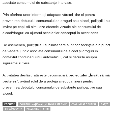
asociate consumului de substanțe interzise.
Prin oferirea unor informații adaptate vârstei, dar și pentru
prevenirea debutului consumului de droguri sau alcool, polițiștii i-au
invitat pe copii să simuleze efectele vizuale ale consumului de
alcool/droguri cu ajutorul ochelarilor concepuți în acest sens.
De asemenea, polițiștii au subliniat care sunt consecințele din punct
de vedere juridic asociate consumului de alcool și droguri în
contextul conducerii unui autovehicul, cât și riscurile asupra
siguranței rutiere.
Activitatea desfășurată este circumscrisă
proiectului „Învăț să mă
protejez”
, având rolul de a proteja și educa tinerii pentru
prevenirea debutului consumului de substanțe psihoactive sau
alcool.
ETICHETE
COLEGIUL NAȚIONAL „VLADIMIR STREINU”
COMUNICAT DE PRESĂ
GĂEȘTI
IPJ DÂMBOVIȚA
PREVENIRE
ȘTIRI