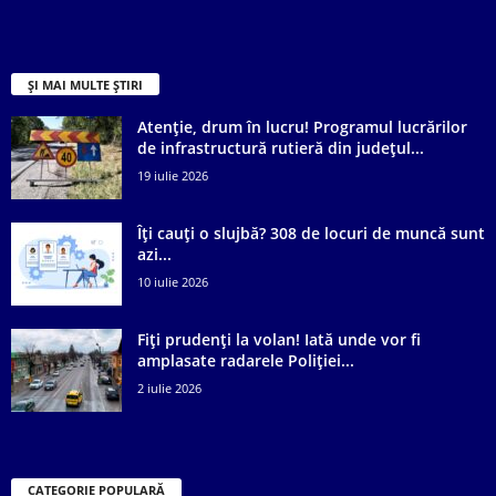
ȘI MAI MULTE ȘTIRI
Atenție, drum în lucru! Programul lucrărilor
de infrastructură rutieră din județul...
19 iulie 2026
Îți cauți o slujbă? 308 de locuri de muncă sunt
azi...
10 iulie 2026
Fiți prudenți la volan! Iată unde vor fi
amplasate radarele Poliției...
2 iulie 2026
CATEGORIE POPULARĂ