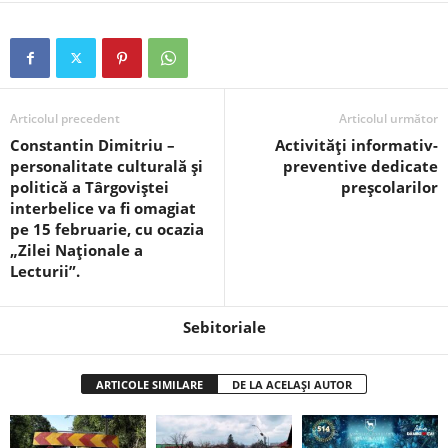
Articolul precedent
Articolul următor
Constantin Dimitriu –
Activități informativ-
personalitate culturală și
preventive dedicate
politică a Târgoviștei
preșcolarilor
interbelice va fi omagiat
pe 15 februarie, cu ocazia
„Zilei Naționale a
Lecturii”.
Sebitoriale
ARTICOLE SIMILARE
DE LA ACELAȘI AUTOR