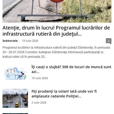
Atenție, drum în lucru! Programul lucrărilor de
infrastructură rutieră din județul...
Sebitoriale
-
19 iulie 2026
0
Programul lucrărilor la infrastructura rutieră din județul Dâmbovița, în perioada
20 - 26.07.2026 Consiliul Judeţean Dâmboviţa informează participanţii la
traficul rutier că în perioada 20...
Îți cauți o slujbă? 308 de locuri de muncă sunt
azi...
10 iulie 2026
Fiți prudenți la volan! Iată unde vor fi
amplasate radarele Poliției...
2 iulie 2026