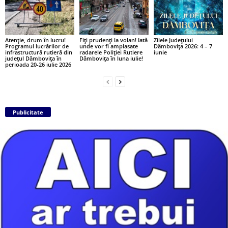
Atenție, drum în lucru!
Fiți prudenți la volan! Iată
Zilele Județului
Programul lucrărilor de
unde vor fi amplasate
Dâmbovița 2026: 4 – 7
infrastructură rutieră din
radarele Poliției Rutiere
iunie
județul Dâmbovița în
Dâmbovița în luna iulie!
perioada 20-26 iulie 2026
Publicitate