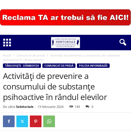
Acasă
Comunicat de presă
Activități de prevenire a consumului de substanțe
psihoactive în rândul elevilor
TÂRGOVIȘTE - DÂMBOVIȚA
COMUNICAT DE PRESĂ
POLIȚIA INFORMEAZĂ!
Activități de prevenire a
consumului de substanțe
psihoactive în rândul elevilor
De către
Sebitoriale
-
13 februarie 2024
149
0