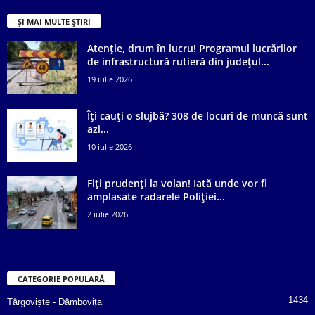
ȘI MAI MULTE ȘTIRI
Atenție, drum în lucru! Programul lucrărilor
de infrastructură rutieră din județul...
19 iulie 2026
Îți cauți o slujbă? 308 de locuri de muncă sunt
azi...
10 iulie 2026
Fiți prudenți la volan! Iată unde vor fi
amplasate radarele Poliției...
2 iulie 2026
CATEGORIE POPULARĂ
1434
Târgoviște - Dâmbovița