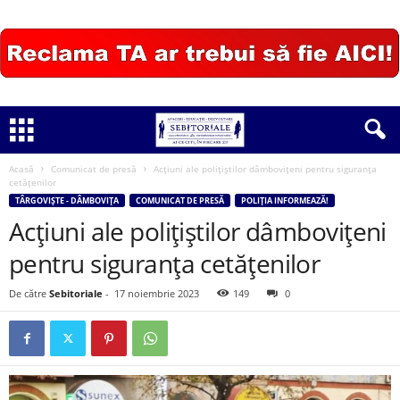
Acasă
Comunicat de presă
Acțiuni ale polițiștilor dâmbovițeni pentru siguranța
cetățenilor
TÂRGOVIȘTE - DÂMBOVIȚA
COMUNICAT DE PRESĂ
POLIȚIA INFORMEAZĂ!
Acțiuni ale polițiștilor dâmbovițeni
pentru siguranța cetățenilor
De către
Sebitoriale
-
17 noiembrie 2023
149
0