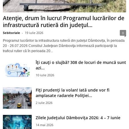
Atenție, drum în lucru! Programul lucrărilor de
infrastructură rutieră din județul...
Sebitoriale
-
19 iulie 2026
0
Programul lucrărilor la infrastructura rutieră din județul Dâmbovița, în perioada
20 - 26.07.2026 Consiliul Judeţean Dâmboviţa informează participanţii la
traficul rutier că în perioada 20...
Îți cauți o slujbă? 308 de locuri de muncă sunt
azi...
10 iulie 2026
Fiți prudenți la volan! Iată unde vor fi
amplasate radarele Poliției...
2 iulie 2026
Zilele Județului Dâmbovița 2026: 4 – 7 iunie
14 mai 2026