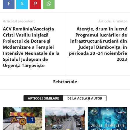
Articolul precedent
Articolul următor
ACV România/Asociația
Atenție, drum în lucru!
Cristi Vasiliu Inițiază
Programul lucrărilor de
Proiectul de Dotare și
infrastructură rutieră din
Modernizare a Terapiei
județul Dâmbovița, în
Intensive Neonatale de la
perioada 20 -24 noiembrie
Spitalul Județean de
2023
Urgență Târgoviște
Sebitoriale
ARTICOLE SIMILARE
DE LA ACELAȘI AUTOR