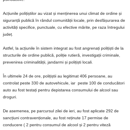
Acțiunile polițiștilor au vizat și menținerea unui climat de ordine și
siguranță publică în rândul comunității locale, prin desfășurarea de
activități specifice, punctuale, cu efective mărite, pe raza întregului
județ.
Astfel, la acțiunile în sistem integrat au fost angrenați polițiști de la
structurile de ordine publică, poliție rutieră, investigații criminale,
prevenirea criminalității, jandarmi și polițiști locali.
În ultimele 24 de ore, polițiștii au legitimat 406 persoane, au
controlat peste 330 de autovehicule, iar peste 100 de conducători
auto au fost testați pentru depistarea consumului de alcool sau
droguri.
De asemenea, pe parcursul zilei de ieri, au fost aplicate 292 de
sancțiuni contravenționale, au fost reținute 17 permise de
conducere ( 2 pentru consumul de alcool și 2 pentru viteză