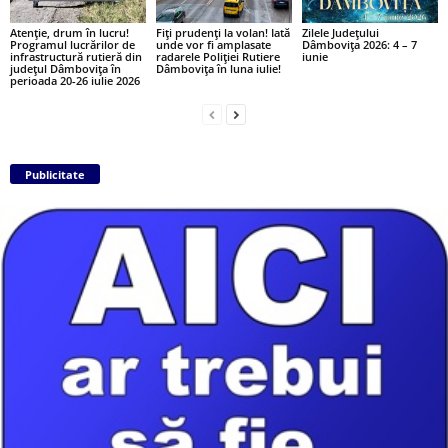
Atenție, drum în lucru!
Fiți prudenți la volan! Iată
Zilele Județului
Programul lucrărilor de
unde vor fi amplasate
Dâmbovița 2026: 4 – 7
infrastructură rutieră din
radarele Poliției Rutiere
iunie
județul Dâmbovița în
Dâmbovița în luna iulie!
perioada 20-26 iulie 2026
Publicitate