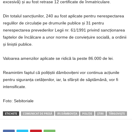
excesivă) și au fost retrase 12 certificate de înmatriculare.
Din totalul sancțiunilor, 240 au fost aplicate pentru nerespectarea
regulilor de circulație pe drumurile publice și 31 pentru
nerespectarea prevederilor Legii nr. 61/1991 privind sancționarea
faptelor de încălcare a unor norme de conviețuire socială, a ordinii
și liniștii publice.
Valoarea amenzilor aplicate se ridică la peste 86.000 de lei.
Reamintim faptul că polițiștii dâmbovițeni vor continua acțiunile
pentru siguranța cetățenilor, iar, la sfârșit de săptămână, vor fi
intensificate.
Foto: Sebitoriale
ETICHETE
COMUNICAT DE PRESĂ
IPJ DÂMBOVIȚA
POLIȚIE
ȘTIRI
TÂRGOVIȘTE