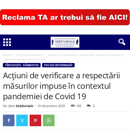
Acasă
Poliția informează!
Acțiuni de verificare a respectării măsurilor impuse în
contextul pandemiei de Covid...
TÂRGOVIȘTE - DÂMBOVIȚA
POLIȚIA INFORMEAZĂ!
Acțiuni de verificare a respectării
măsurilor impuse în contextul
pandemiei de Covid 19
De către
Sebitoriale
-
19 decembrie 2020
185
0