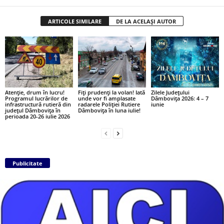
ARTICOLE SIMILARE
DE LA ACELAȘI AUTOR
Atenție, drum în lucru!
Fiți prudenți la volan! Iată
Zilele Județului
Programul lucrărilor de
unde vor fi amplasate
Dâmbovița 2026: 4 – 7
infrastructură rutieră din
radarele Poliției Rutiere
iunie
județul Dâmbovița în
Dâmbovița în luna iulie!
perioada 20-26 iulie 2026
Publicitate