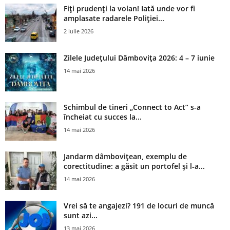
Fiți prudenți la volan! Iată unde vor fi
amplasate radarele Poliției...
2 iulie 2026
Zilele Județului Dâmbovița 2026: 4 – 7 iunie
14 mai 2026
Schimbul de tineri „Connect to Act” s-a
încheiat cu succes la...
14 mai 2026
Jandarm dâmbovițean, exemplu de
corectitudine: a găsit un portofel și l‑a...
14 mai 2026
Vrei să te angajezi? 191 de locuri de muncă
sunt azi...
13 mai 2026