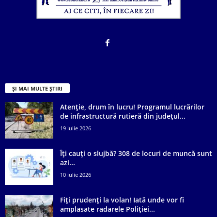
ȘI MAI MULTE ȘTIRI
Atenție, drum în lucru! Programul lucrărilor
de infrastructură rutieră din județul...
19 iulie 2026
Îți cauți o slujbă? 308 de locuri de muncă sunt
azi...
10 iulie 2026
Fiți prudenți la volan! Iată unde vor fi
amplasate radarele Poliției...