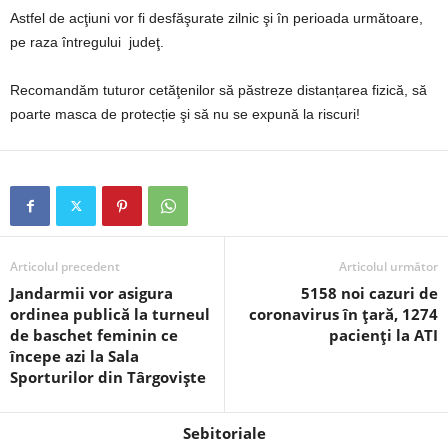
Astfel de acţiuni vor fi desfăşurate zilnic şi în perioada următoare,
pe raza întregului judeţ.
Recomandăm tuturor cetăţenilor să păstreze distanțarea fizică, să
poarte masca de protecție şi să nu se expună la riscuri!
Articolul precedent
Articolul următor
Jandarmii vor asigura
5158 noi cazuri de
ordinea publică la turneul
coronavirus în țară, 1274
de baschet feminin ce
pacienți la ATI
începe azi la Sala
Sporturilor din Târgoviște
Sebitoriale