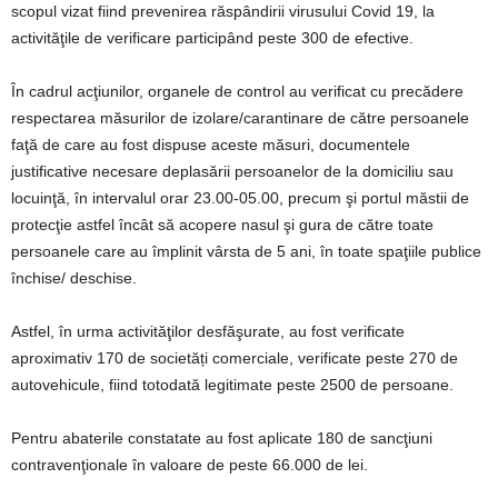
scopul vizat fiind prevenirea răspândirii virusului Covid 19, la
activităţile de verificare participând peste 300 de efective.
În cadrul acţiunilor, organele de control au verificat cu precădere
respectarea măsurilor de izolare/carantinare de către persoanele
faţă de care au fost dispuse aceste măsuri, documentele
justificative necesare deplasării persoanelor de la domiciliu sau
locuinţă, în intervalul orar 23.00-05.00, precum şi portul măstii de
protecţie astfel încât să acopere nasul şi gura de către toate
persoanele care au împlinit vârsta de 5 ani, în toate spaţiile publice
închise/ deschise.
Astfel, în urma activităţilor desfăşurate, au fost verificate
aproximativ 170 de societăți comerciale, verificate peste 270 de
autovehicule, fiind totodată legitimate peste 2500 de persoane.
Pentru abaterile constatate au fost aplicate 180 de sancţiuni
contravenţionale în valoare de peste 66.000 de lei.