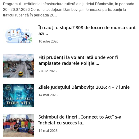
Programul lucrărilor la infrastructura rutieră din județul Dâmbovița, în perioada
20 - 26.07.2026 Consiliul Judeţean Dâmboviţa informează participanţii la
traficul rutier că în perioada 20...
Îți cauți o slujbă? 308 de locuri de muncă sunt
azi...
10 iulie 2026
Fiți prudenți la volan! Iată unde vor fi
amplasate radarele Poliției...
2 iulie 2026
Zilele Județului Dâmbovița 2026: 4 – 7 iunie
14 mai 2026
Schimbul de tineri „Connect to Act” s-a
încheiat cu succes la...
14 mai 2026