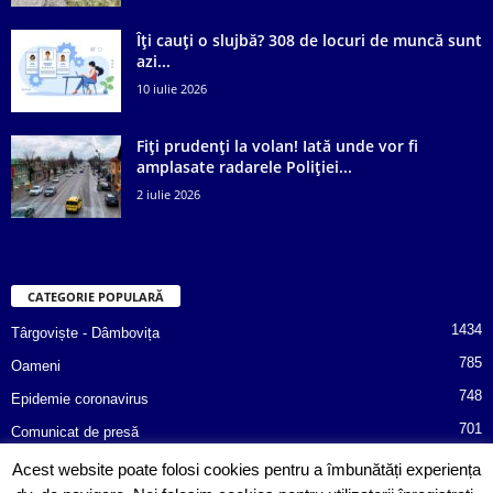
Îți cauți o slujbă? 308 de locuri de muncă sunt
azi...
10 iulie 2026
Fiți prudenți la volan! Iată unde vor fi
amplasate radarele Poliției...
2 iulie 2026
CATEGORIE POPULARĂ
1434
Târgoviște - Dâmbovița
785
Oameni
748
Epidemie coronavirus
701
Comunicat de presă
487
Afaceri
Acest website poate folosi cookies pentru a îmbunătăți experiența