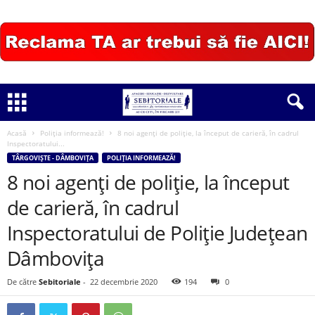
Acasă
Poliția informează!
8 noi agenți de poliție, la început de carieră, în cadrul
Inspectoratului...
TÂRGOVIȘTE - DÂMBOVIȚA
POLIȚIA INFORMEAZĂ!
8 noi agenți de poliție, la început
de carieră, în cadrul
Inspectoratului de Poliție Județean
Dâmbovița
De către
Sebitoriale
-
22 decembrie 2020
194
0