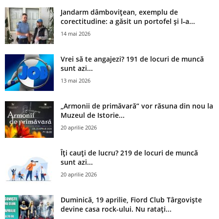
Jandarm dâmbovițean, exemplu de
corectitudine: a găsit un portofel și l‑a...
14 mai 2026
Vrei să te angajezi? 191 de locuri de muncă
sunt azi...
13 mai 2026
„Armonii de primăvară” vor răsuna din nou la
Muzeul de Istorie...
20 aprilie 2026
Îți cauți de lucru? 219 de locuri de muncă
sunt azi...
20 aprilie 2026
Duminică, 19 aprilie, Fiord Club Târgoviște
devine casa rock-ului. Nu ratați...