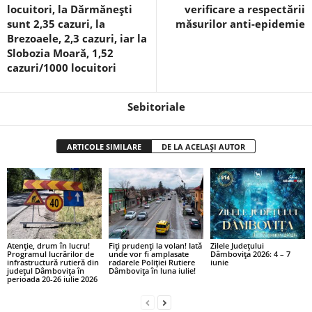
locuitori, la Dărmănești
verificare a respectării
sunt 2,35 cazuri, la
măsurilor anti-epidemie
Brezoaele, 2,3 cazuri, iar la
Slobozia Moară, 1,52
cazuri/1000 locuitori
Sebitoriale
ARTICOLE SIMILARE
DE LA ACELAȘI AUTOR
Atenție, drum în lucru!
Fiți prudenți la volan! Iată
Zilele Județului
Programul lucrărilor de
unde vor fi amplasate
Dâmbovița 2026: 4 – 7
infrastructură rutieră din
radarele Poliției Rutiere
iunie
județul Dâmbovița în
Dâmbovița în luna iulie!
perioada 20-26 iulie 2026