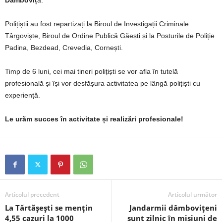
Dâmboviț
a.
Polițiștii au fost repartizați la Biroul de Investigații Criminale
Târgoviște, Biroul de Ordine Publică Găești și la Posturile de Poliție
Padina, Bezdead, Crevedia, Cornești.
Timp de 6 luni, cei mai tineri polițiști se vor afla în tutelă
profesională și își vor desfășura activitatea pe lângă polițiști cu
experiență.
Le urăm succes în activitate și realizări profesionale!
Articolul precedent
Articolul următor
La Tărtășești se mențin
Jandarmii dâmbovițeni
4,55 cazuri la 1000
sunt zilnic în misiuni de