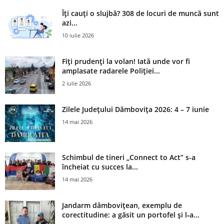
Îți cauți o slujbă? 308 de locuri de muncă sunt
azi...
10 iulie 2026
Fiți prudenți la volan! Iată unde vor fi
amplasate radarele Poliției...
2 iulie 2026
Zilele Județului Dâmbovița 2026: 4 – 7 iunie
14 mai 2026
Schimbul de tineri „Connect to Act” s-a
încheiat cu succes la...
14 mai 2026
Jandarm dâmbovițean, exemplu de
corectitudine: a găsit un portofel și l‑a...