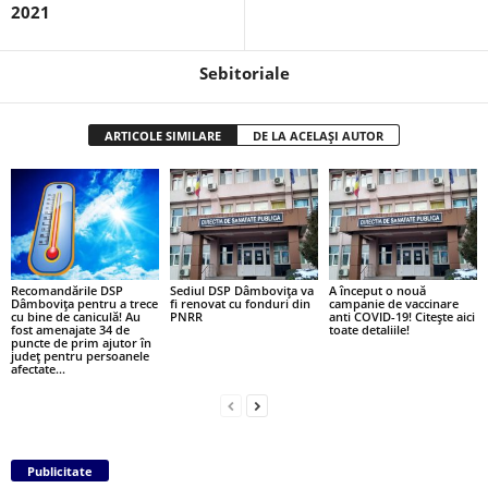
2021
Sebitoriale
ARTICOLE SIMILARE
DE LA ACELAȘI AUTOR
Recomandările DSP
Sediul DSP Dâmbovița va
A început o nouă
Dâmbovița pentru a trece
fi renovat cu fonduri din
campanie de vaccinare
cu bine de caniculă! Au
PNRR
anti COVID-19! Citește aici
fost amenajate 34 de
toate detaliile!
puncte de prim ajutor în
județ pentru persoanele
afectate...
Publicitate