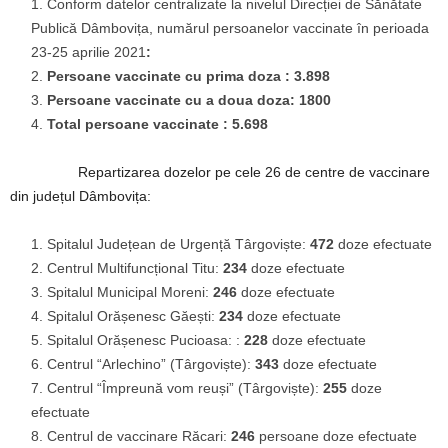
Conform datelor centralizate la nivelul Direcției de Sănătate
Publică Dâmbovița, numărul persoanelor vaccinate în perioada
23-25 aprilie 2021
:
Persoane vaccinate cu prima doza : 3.898
Persoane vaccinate cu a doua doza: 1800
Total persoane vaccinate : 5.698
Repartizarea dozelor pe cele 26 de centre de vaccinare
din județul Dâmbovița:
Spitalul Județean de Urgență Târgoviște:
472
doze efectuate
Centrul Multifuncțional Titu:
234
doze efectuate
Spitalul Municipal Moreni:
246
doze efectuate
Spitalul Orășenesc Găești:
234
doze efectuate
Spitalul Orășenesc Pucioasa: :
228
doze efectuate
Centrul “Arlechino” (Târgoviște):
343
doze efectuate
Centrul “Împreună vom reuși” (Târgoviște):
255
doze
efectuate
Centrul de vaccinare Răcari:
246
persoane doze efectuate