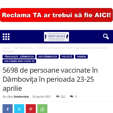
Acasă
DSP Dâmbovița
5698 de persoane vaccinate în Dâmbovița în perioada 23-
25 aprilie
TÂRGOVIȘTE - DÂMBOVIȚA
DSP DÂMBOVIȚA
POLITICĂ
OAMENI
VACCINARE ANTI-COVID-19
5698 de persoane vaccinate în
Dâmbovița în perioada 23-25
aprilie
De către
Sebitoriale
-
26 aprilie 2021
222
0