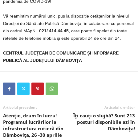
pandemia de COVID-19!
Vă reamintim numărul unic, pus la dispoziție cetățenilor la nivelul
Direcției de Sănătate Publică Dâmbovița, în colaborare cu personal
din cadrul MApN:
021/ 414 44 45
, care poate fi apelat din toate
reţelele de telefonie mobilă şi este operabil 24 de ore din 24.
CENTRUL JUDEȚEAN DE COMUNICARE ȘI INFORMARE
PUBLICĂ AL JUDEȚULUI DÂMBOVIȚA
Articolul precedent
Articolul următor
Atenție, drum în lucru!
Îți cauți o slujbă? Sunt 213
Programul lucrărilor la
posturi disponibile azi în
infrastructura rutieră din
Dâmbovița!
Dâmbovița, 26 -30 aprilie