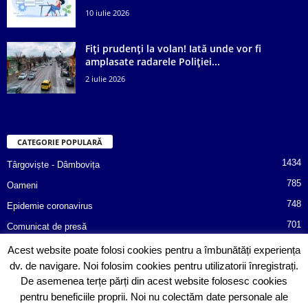
10 iulie 2026
Fiți prudenți la volan! Iată unde vor fi
amplasate radarele Poliției...
2 iulie 2026
CATEGORIE POPULARĂ
1434
Târgoviște - Dâmbovița
785
Oameni
748
Epidemie coronavirus
701
Comunicat de presă
487
Afaceri
Acest website poate folosi cookies pentru a îmbunătăți experiența
dv. de navigare. Noi folosim cookies pentru utilizatorii înregistrați.
366
Poliția informează!
De asemenea terțe părți din acest website folosesc cookies
352
Consiliul Județean Dâmbovița
pentru beneficiile proprii. Noi nu colectăm date personale ale