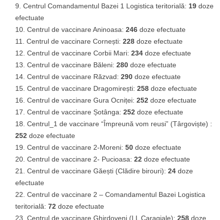
Centrul Comandamentul Bazei 1 Logistica teritorială:
19
doze
efectuate
Centrul de vaccinare Aninoasa:
246
doze efectuate
Centrul de vaccinare Cornești:
228
doze efectuate
Centrul de vaccinare Corbii Mari:
234
doze efectuate
Centrul de vaccinare Băleni:
280
doze efectuate
Centrul de vaccinare Răzvad:
290
doze efectuate
Centrul de vaccinare Dragomirești:
258
doze efectuate
Centrul de vaccinare Gura Ocniței:
252
doze efectuate
Centrul de vaccinare Șotânga:
252
doze efectuate
Centrul_1 de vaccinare “Împreună vom reusi” (Târgoviște) :
252
doze efectuate
Centrul de vaccinare 2-Moreni:
50
doze efectuate
Centrul de vaccinare 2- Pucioasa:
22
doze efectuate
Centrul de vaccinare Găești (Clădire birouri):
24
doze
efectuate
Centrul de vaccinare 2 – Comandamentul Bazei Logistica
teritorială:
72
doze efectuate
Centrul de vaccinare Ghirdoveni (I.L Caragiale):
258
doze