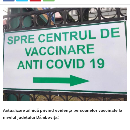
Actualizare zilnică privind evidența persoanelor vaccinate la
nivelul județului Dâmbovița: