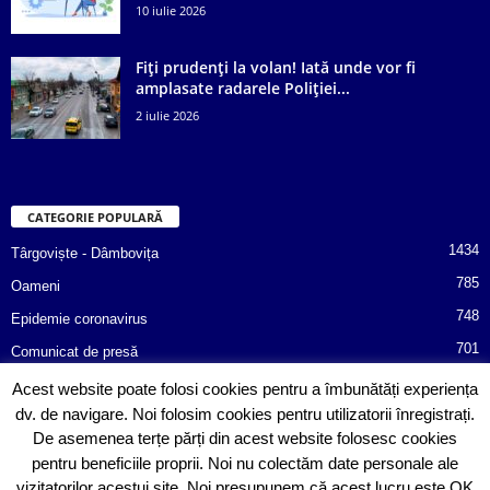
10 iulie 2026
Fiți prudenți la volan! Iată unde vor fi
amplasate radarele Poliției...
2 iulie 2026
CATEGORIE POPULARĂ
1434
Târgoviște - Dâmbovița
785
Oameni
748
Epidemie coronavirus
701
Comunicat de presă
487
Afaceri
Acest website poate folosi cookies pentru a îmbunătăți experiența
dv. de navigare. Noi folosim cookies pentru utilizatorii înregistrați.
366
Poliția informează!
De asemenea terțe părți din acest website folosesc cookies
352
Consiliul Județean Dâmbovița
pentru beneficiile proprii. Noi nu colectăm date personale ale
vizitatorilor acestui site. Noi presupunem că acest lucru este OK