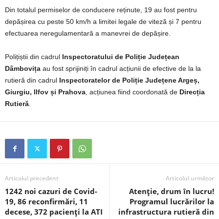
Din totalul permiselor de conducere reținute, 19 au fost pentru
depășirea cu peste 50 km/h a limitei legale de viteză și 7 pentru
efectuarea neregulamentară a manevrei de depășire.
Polițiștii din cadrul
Inspectoratului de Poliție Județean
Dâmbovița
au fost sprijiniți în cadrul acțiunii de efective de la la
rutieră din cadrul
Inspectoratelor de Poliție Județene Argeș,
Giurgiu, Ilfov și Prahova
, acțiunea fiind coordonată de
Direcția
Rutieră
.
Articolul precedent
Articolul următor
1242 noi cazuri de Covid-
Atenție, drum în lucru!
19, 86 reconfirmări, 11
Programul lucrărilor la
decese, 372 pacienți la ATI
infrastructura rutieră din