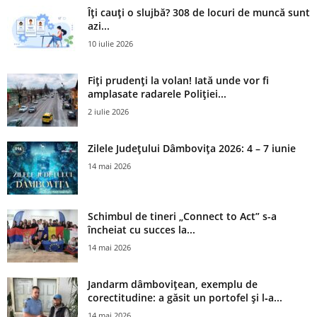
Îți cauți o slujbă? 308 de locuri de muncă sunt
azi...
10 iulie 2026
Fiți prudenți la volan! Iată unde vor fi
amplasate radarele Poliției...
2 iulie 2026
Zilele Județului Dâmbovița 2026: 4 – 7 iunie
14 mai 2026
Schimbul de tineri „Connect to Act” s-a
încheiat cu succes la...
14 mai 2026
Jandarm dâmbovițean, exemplu de
corectitudine: a găsit un portofel și l‑a...
14 mai 2026