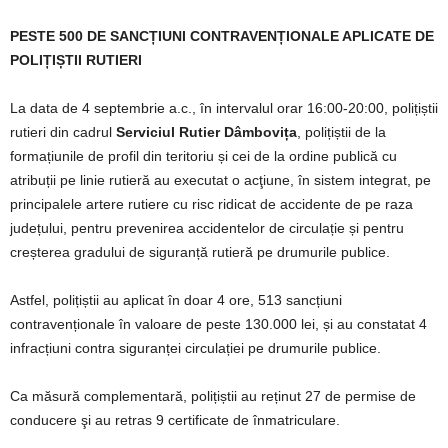
PESTE 500 DE SANCȚIUNI CONTRAVENȚIONALE APLICATE DE
POLIȚIȘTII RUTIERI
La data de 4 septembrie a.c., în intervalul orar 16:00-20:00, polițiștii
rutieri din cadrul
Serviciul Rutier Dâmbovița
, polițiștii de la
formațiunile de profil din teritoriu și cei de la ordine publică cu
atribuții pe linie rutieră au executat o acţiune, în sistem integrat, pe
principalele artere rutiere cu risc ridicat de accidente de pe raza
județului, pentru prevenirea accidentelor de circulație și pentru
creșterea gradului de siguranță rutieră pe drumurile publice.
Astfel, polițiștii au aplicat în doar 4 ore, 513 sancțiuni
contravenționale în valoare de peste 130.000 lei, și au constatat 4
infracțiuni contra siguranței circulației pe drumurile publice.
Ca măsură complementară, polițiștii au reținut 27 de permise de
conducere şi au retras 9 certificate de înmatriculare.