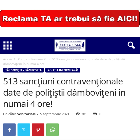
Acasă
Poliția informează!
513 sancțiuni contravenționale date de polițiștii
dâmbovițeni în numai 4 ore!
TÂRGOVIȘTE - DÂMBOVIȚA
POLIȚIA INFORMEAZĂ!
513 sancțiuni contravenționale
date de polițiștii dâmbovițeni în
numai 4 ore!
De către
Sebitoriale
-
5 septembrie 2021
201
0