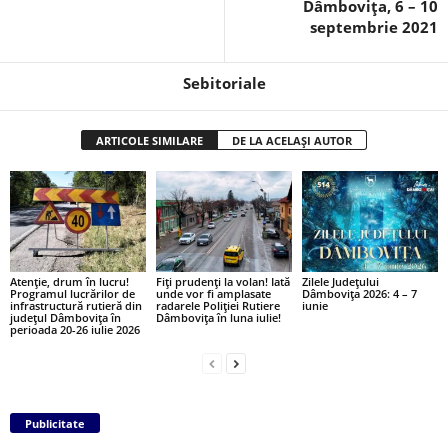
Dâmbovița, 6 – 10
septembrie 2021
Sebitoriale
ARTICOLE SIMILARE
DE LA ACELAȘI AUTOR
Atenție, drum în lucru!
Fiți prudenți la volan! Iată
Zilele Județului
Programul lucrărilor de
unde vor fi amplasate
Dâmbovița 2026: 4 – 7
infrastructură rutieră din
radarele Poliției Rutiere
iunie
județul Dâmbovița în
Dâmbovița în luna iulie!
perioada 20-26 iulie 2026
Publicitate