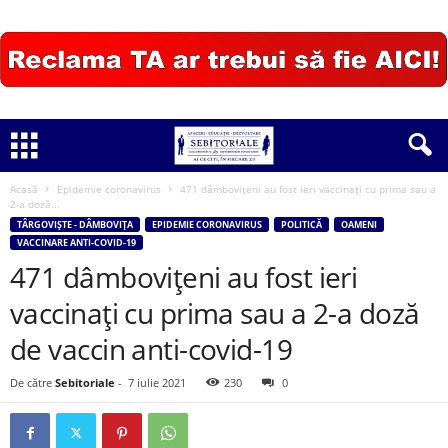
Acasă
Epidemie coronavirus
471 dâmbovițeni au fost ieri vaccinați cu prima sau a
2-a doză...
TÂRGOVIȘTE - DÂMBOVIȚA
EPIDEMIE CORONAVIRUS
POLITICĂ
OAMENI
VACCINARE ANTI-COVID-19
471 dâmbovițeni au fost ieri
vaccinați cu prima sau a 2-a doză
de vaccin anti-covid-19
De către
Sebitoriale
-
7 iulie 2021
230
0