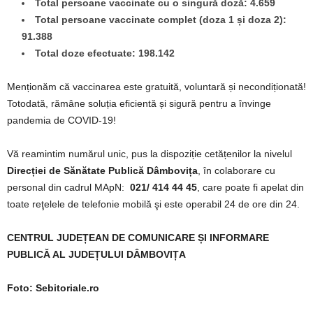
Total persoane vaccinate cu o singură doză: 4.659
Total persoane vaccinate complet (doza 1 și doza 2):
91.388
Total doze efectuate: 198.142
Menționăm că vaccinarea este gratuită, voluntară și necondiționată!
Totodată, rămâne soluția eficientă și sigură pentru a învinge
pandemia de COVID-19!
Vă reamintim numărul unic, pus la dispoziție cetățenilor la nivelul
Direcției de Sănătate Publică Dâmbovița
, în colaborare cu
personal din cadrul MApN:
021/ 414 44 45
, care poate fi apelat din
toate reţelele de telefonie mobilă şi este operabil 24 de ore din 24.
CENTRUL JUDEȚEAN DE COMUNICARE ȘI INFORMARE
PUBLICĂ AL JUDEȚULUI DÂMBOVIȚA
Foto: Sebitoriale.ro