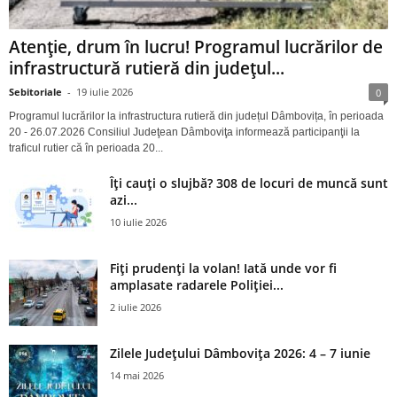
Atenție, drum în lucru! Programul lucrărilor de
infrastructură rutieră din județul...
Sebitoriale
-
19 iulie 2026
0
Programul lucrărilor la infrastructura rutieră din județul Dâmbovița, în perioada
20 - 26.07.2026 Consiliul Judeţean Dâmboviţa informează participanţii la
traficul rutier că în perioada 20...
Îți cauți o slujbă? 308 de locuri de muncă sunt
azi...
10 iulie 2026
Fiți prudenți la volan! Iată unde vor fi
amplasate radarele Poliției...
2 iulie 2026
Zilele Județului Dâmbovița 2026: 4 – 7 iunie
14 mai 2026