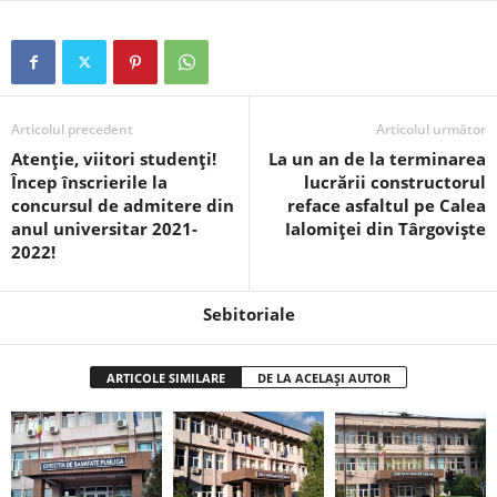
Articolul precedent
Articolul următor
Atenție, viitori studenți!
La un an de la terminarea
Încep înscrierile la
lucrării constructorul
concursul de admitere din
reface asfaltul pe Calea
anul universitar 2021-
Ialomiței din Târgoviște
2022!
Sebitoriale
ARTICOLE SIMILARE
DE LA ACELAȘI AUTOR