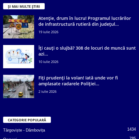
ȘI MAI MULTE ȘTIRI
Atenție, drum în lucru! Programul lucrărilor
de infrastructură rutieră din județul...
19 iulie 2026
Îți cauți o slujbă? 308 de locuri de muncă sunt
azi...
10 iulie 2026
Fiți prudenți la volan! Iată unde vor fi
amplasate radarele Poliției...
2 iulie 2026
CATEGORIE POPULARĂ
1434
Târgoviște - Dâmbovița
785