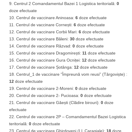
Centrul 2 Comandamentul Bazei 1 Logistica teritorială:
0
doze efectuate
Centrul de vaccinare Aninoasa:
6
doze efectuate
Centrul de vaccinare Cornești:
6
doze efectuate
Centrul de vaccinare Corbii Mari:
6
doze efectuate
Centrul de vaccinare Băleni:
30
doze efectuate
Centrul de vaccinare Răzvad:
0
doze efectuate
Centrul de vaccinare Dragomirești:
11
doze efectuate
Centrul de vaccinare Gura Ocniței:
12
doze efectuate
Centrul de vaccinare Șotânga:
12
doze efectuate
Centrul_1 de vaccinare “Împreună vom reusi” (Târgoviște) :
12
doze efectuate
Centrul de vaccinare 2-Moreni:
0
doze efectuate
Centrul de vaccinare 2- Pucioasa:
0
doze efectuate
Centrul de vaccinare Găești (Clădire birouri):
0
doze
efectuate
Centrul de vaccinare 2P – Comandamentul Bazei Logistica
teritorială:
0
doze efectuate
Centrul de vaccinare Ghirdoveni (I.L Caragiale):
18
doze