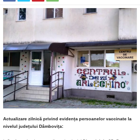
Actualizare zilnică privind evidența persoanelor vaccinate la
nivelul județului Dâmbovița: