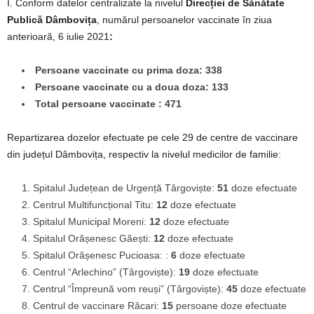
I. Conform datelor centralizate la nivelul
Direcției de Sănătate
Publică Dâmbovița
, numărul persoanelor vaccinate în ziua
anterioară, 6 iulie 2021
:
Persoane vaccinate cu prima doza: 338
Persoane vaccinate cu a doua doza: 133
Total persoane vaccinate : 471
Repartizarea dozelor efectuate pe cele 29 de centre de vaccinare
din județul Dâmbovița, respectiv la nivelul medicilor de familie:
Spitalul Județean de Urgență Târgoviște:
51
doze efectuate
Centrul Multifuncțional Titu:
12
doze efectuate
Spitalul Municipal Moreni:
12
doze efectuate
Spitalul Orășenesc Găești:
12
doze efectuate
Spitalul Orășenesc Pucioasa: :
6
doze efectuate
Centrul “Arlechino” (Târgoviște):
19
doze efectuate
Centrul “Împreună vom reuși” (Târgoviște):
45
doze efectuate
Centrul de vaccinare Răcari:
15
persoane doze efectuate