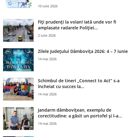
10 iulie 2026
Fiți prudenți la volan! Iată unde vor fi
amplasate radarele Poliției...
2 iulie 2026
Zilele Județului Dâmbovița 2026: 4 – 7 iunie
14 mai 2026
Schimbul de tineri „Connect to Act” s-a
încheiat cu succes la...
14 mai 2026
Jandarm dâmbovițean, exemplu de
corectitudine: a găsit un portofel și l‑a...
14 mai 2026