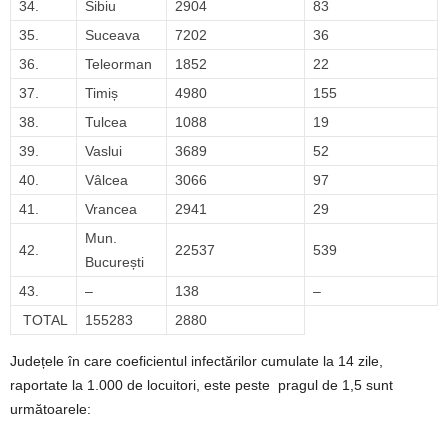
34.
Sibiu
2904
83
35.
Suceava
7202
36
36.
Teleorman
1852
22
37.
Timiș
4980
155
38.
Tulcea
1088
19
39.
Vaslui
3689
52
40.
Vâlcea
3066
97
41.
Vrancea
2941
29
Mun.
42.
22537
539
București
43.
–
138
–
TOTAL
155283
2880
Județele în care coeficientul infectărilor cumulate la 14 zile,
raportate la 1.000 de locuitori, este peste pragul de 1,5 sunt
următoarele: