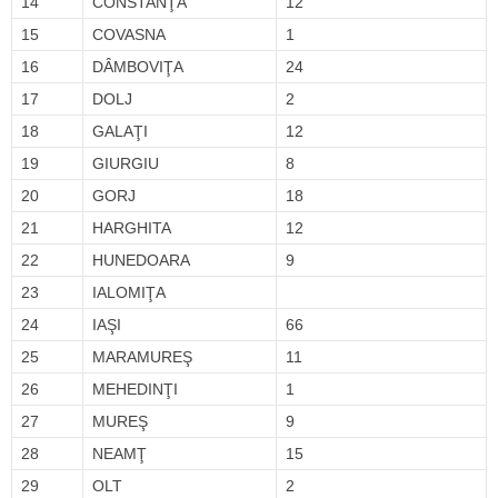
14
CONSTANŢA
12
15
COVASNA
1
16
DÂMBOVIŢA
24
17
DOLJ
2
18
GALAŢI
12
19
GIURGIU
8
20
GORJ
18
21
HARGHITA
12
22
HUNEDOARA
9
23
IALOMIŢA
24
IAŞI
66
25
MARAMUREŞ
11
26
MEHEDINŢI
1
27
MUREŞ
9
28
NEAMŢ
15
29
OLT
2