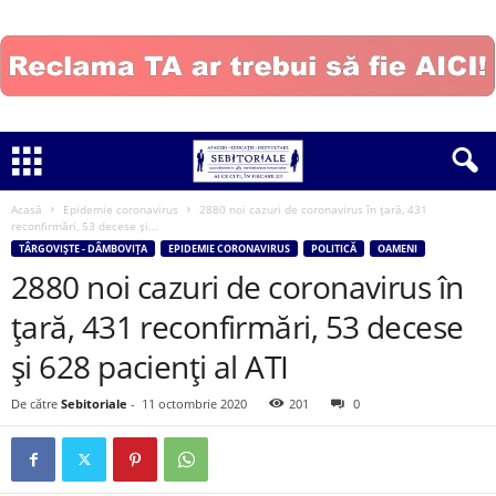
Acasă
Epidemie coronavirus
2880 noi cazuri de coronavirus în țară, 431
reconfirmări, 53 decese și...
TÂRGOVIȘTE - DÂMBOVIȚA
EPIDEMIE CORONAVIRUS
POLITICĂ
OAMENI
2880 noi cazuri de coronavirus în
țară, 431 reconfirmări, 53 decese
și 628 pacienți al ATI
De către
Sebitoriale
-
11 octombrie 2020
201
0