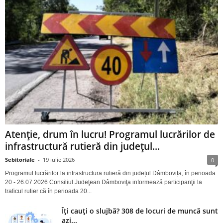
Atenție, drum în lucru! Programul lucrărilor de
infrastructură rutieră din județul...
Sebitoriale
-
19 iulie 2026
0
Programul lucrărilor la infrastructura rutieră din județul Dâmbovița, în perioada
20 - 26.07.2026 Consiliul Judeţean Dâmboviţa informează participanţii la
traficul rutier că în perioada 20...
Îți cauți o slujbă? 308 de locuri de muncă sunt
azi...