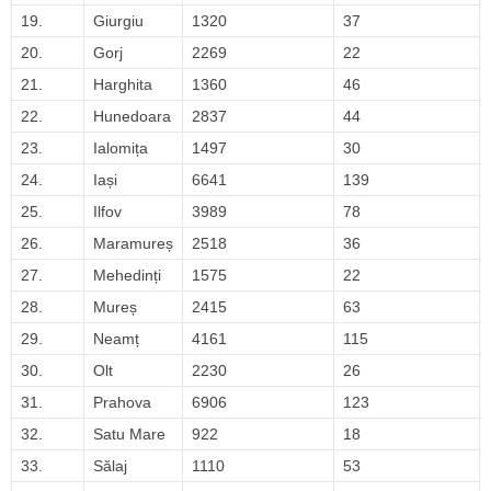
19.
Giurgiu
1320
37
20.
Gorj
2269
22
21.
Harghita
1360
46
22.
Hunedoara
2837
44
23.
Ialomița
1497
30
24.
Iași
6641
139
25.
Ilfov
3989
78
26.
Maramureș
2518
36
27.
Mehedinți
1575
22
28.
Mureș
2415
63
29.
Neamț
4161
115
30.
Olt
2230
26
31.
Prahova
6906
123
32.
Satu Mare
922
18
33.
Sălaj
1110
53