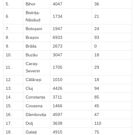
5.
Bihor
4047
36
Bistrița-
6.
1734
21
Năsăud
7.
Botoșani
1947
24
8.
Brașov
6933
93
9.
Brăila
2673
0
10.
Buzău
3047
18
Caraș-
11.
1705
29
Severin
12.
Călărași
1010
18
13.
Cluj
4426
94
14.
Constanța
3711
85
15.
Covasna
1466
45
16.
Dâmbovița
4597
47
17.
Dolj
3638
110
18.
Galați
4915
75