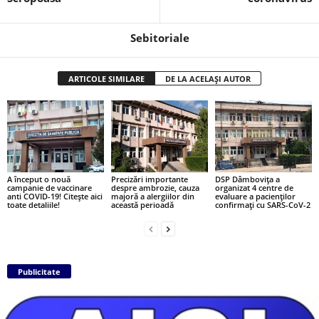
Sebitoriale
ARTICOLE SIMILARE
DE LA ACELAȘI AUTOR
A început o nouă
Precizări importante
DSP Dâmbovița a
campanie de vaccinare
despre ambrozie, cauza
organizat 4 centre de
anti COVID-19! Citește aici
majoră a alergiilor din
evaluare a pacienților
toate detaliile!
această perioadă
confirmați cu SARS-CoV-2
Publicitate