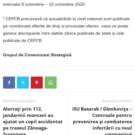
intervalul 9 octombrie – 10 octombrie 2020
* CEPCB precizează că actualizările la nivel național sunt publicate
pe coordonate diferite de timp și procesate ulterior, ceea ce poate
genera discrepanțe între datele zilnice publicate de state și cele
publicate de CEPCB.
Grupul de Comunicare Strategică
Articolul precedent
Articolul următor
Alertați prin 112,
ISU Basarab I Dâmbovița –
jandarmii montani au
Controale pentru
ajutat un copil accidentat
prevenirea și combaterea
pe traseul Zănoaga-
infectării cu noul
Scropoasa
coronavirus