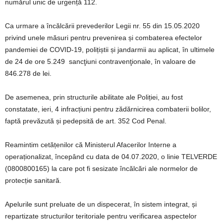
numărul unic de urgență 112.
Ca urmare a încălcării prevederilor Legii nr. 55 din 15.05.2020
privind unele măsuri pentru prevenirea și combaterea efectelor
pandemiei de COVID-19, polițiștii și jandarmii au aplicat, în ultimele
de 24 de ore 5.249 sancţiuni contravenţionale, în valoare de
846.278 de lei.
De asemenea, prin structurile abilitate ale Poliției, au fost
constatate, ieri, 4 infracțiuni pentru zădărnicirea combaterii bolilor,
faptă prevăzută și pedepsită de art. 352 Cod Penal.
Reamintim cetățenilor că Ministerul Afacerilor Interne a
operaționalizat, începând cu data de 04.07.2020, o linie TELVERDE
(0800800165) la care pot fi sesizate încălcări ale normelor de
protecție sanitară.
Apelurile sunt preluate de un dispecerat, în sistem integrat, și
repartizate structurilor teritoriale pentru verificarea aspectelor