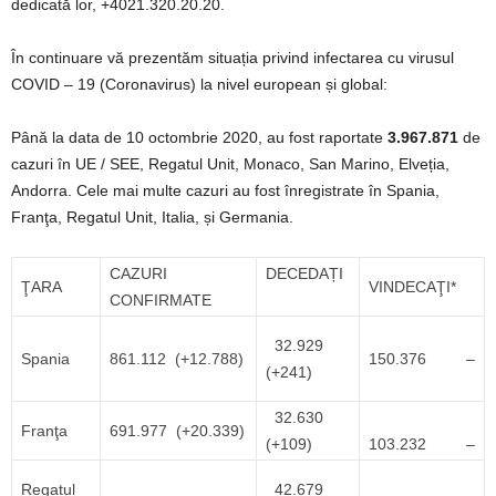
dedicată lor, +4021.320.20.20.
În continuare vă prezentăm situația privind infectarea cu virusul
COVID – 19 (Coronavirus) la nivel european și global:
Până la data de 10 octombrie 2020, au fost raportate
3.967.871
de
cazuri în UE / SEE, Regatul Unit, Monaco, San Marino, Elveția,
Andorra. Cele mai multe cazuri au fost înregistrate în Spania,
Franţa, Regatul Unit, Italia, și Germania.
CAZURI
DECEDAȚI
ŢARA
VINDECAŢI*
CONFIRMATE
32.929
Spania
861.112 (+12.788)
150.376 –
(+241)
32.630
Franţa
691.977 (+20.339)
(+109)
103.232 –
Regatul
42.679