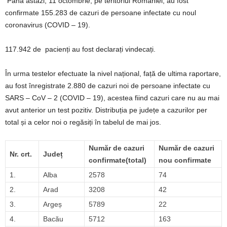
Până astăzi, 11 octombrie, pe teritoriul României, au fost
confirmate 155.283 de cazuri de persoane infectate cu noul
coronavirus (COVID – 19).
117.942 de pacienți au fost declarați vindecați.
În urma testelor efectuate la nivel național, față de ultima raportare,
au fost înregistrate 2.880 de cazuri noi de persoane infectate cu
SARS – CoV – 2 (COVID – 19), acestea fiind cazuri care nu au mai
avut anterior un test pozitiv. Distribuția pe județe a cazurilor per
total și a celor noi o regăsiți în tabelul de mai jos.
Număr de cazuri
Număr de cazuri
Nr. crt.
Județ
confirmate(total)
nou confirmate
1.
Alba
2578
74
2.
Arad
3208
42
3.
Argeș
5789
22
4.
Bacău
5712
163