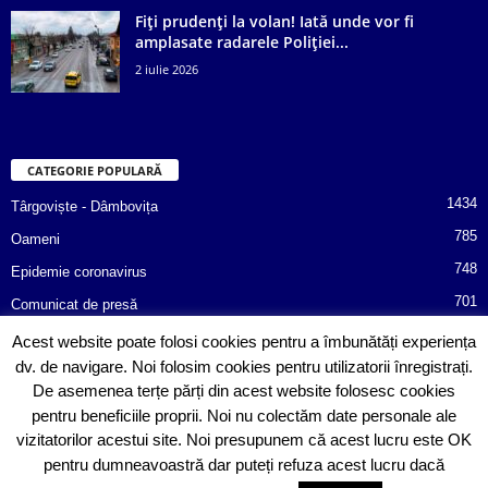
Fiți prudenți la volan! Iată unde vor fi
amplasate radarele Poliției...
2 iulie 2026
CATEGORIE POPULARĂ
1434
Târgoviște - Dâmbovița
785
Oameni
748
Epidemie coronavirus
701
Comunicat de presă
487
Afaceri
Acest website poate folosi cookies pentru a îmbunătăți experiența
dv. de navigare. Noi folosim cookies pentru utilizatorii înregistrați.
366
Poliția informează!
De asemenea terțe părți din acest website folosesc cookies
352
Consiliul Județean Dâmbovița
pentru beneficiile proprii. Noi nu colectăm date personale ale
vizitatorilor acestui site. Noi presupunem că acest lucru este OK
pentru dumneavoastră dar puteți refuza acest lucru dacă