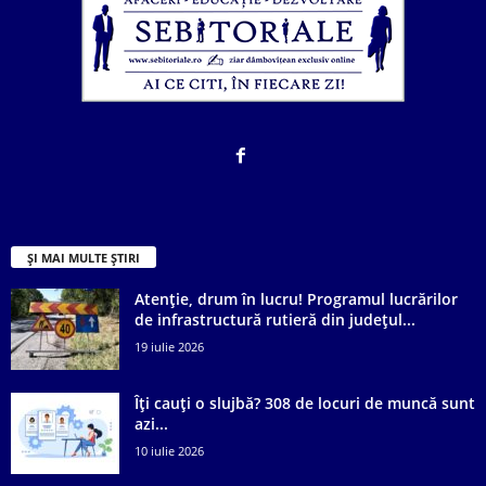
ȘI MAI MULTE ȘTIRI
Atenție, drum în lucru! Programul lucrărilor
de infrastructură rutieră din județul...
19 iulie 2026
Îți cauți o slujbă? 308 de locuri de muncă sunt
azi...
10 iulie 2026