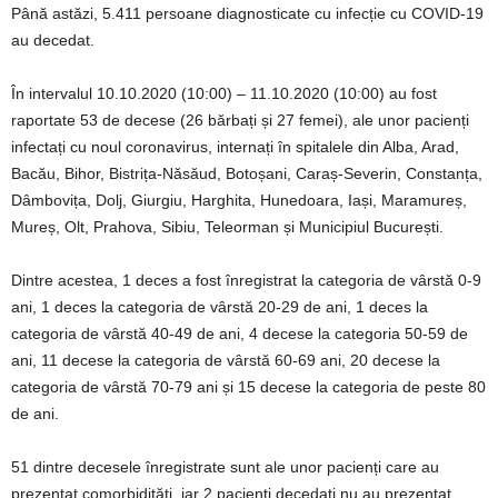
Până astăzi, 5.411 persoane diagnosticate cu infecție cu COVID-19
au decedat.
În intervalul 10.10.2020 (10:00) – 11.10.2020 (10:00) au fost
raportate 53 de decese (26 bărbați și 27 femei), ale unor pacienți
infectați cu noul coronavirus, internați în spitalele din Alba, Arad,
Bacău, Bihor, Bistrița-Năsăud, Botoșani, Caraș-Severin, Constanța,
Dâmbovița, Dolj, Giurgiu, Harghita, Hunedoara, Iași, Maramureș,
Mureș, Olt, Prahova, Sibiu, Teleorman și Municipiul București.
Dintre acestea, 1 deces a fost înregistrat la categoria de vârstă 0-9
ani, 1 deces la categoria de vârstă 20-29 de ani, 1 deces la
categoria de vârstă 40-49 de ani, 4 decese la categoria 50-59 de
ani, 11 decese la categoria de vârstă 60-69 ani, 20 decese la
categoria de vârstă 70-79 ani și 15 decese la categoria de peste 80
de ani.
51 dintre decesele înregistrate sunt ale unor pacienți care au
prezentat comorbidități, iar 2 pacienți decedați nu au prezentat