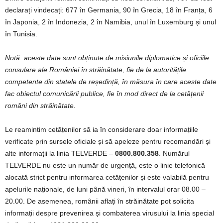
declarați vindecați: 677 în Germania, 90 în Grecia, 18 în Franța, 6
în Japonia, 2 în Indonezia, 2 în Namibia, unul în Luxemburg și unul
în Tunisia.
Notă: aceste date sunt obținute de misiunile diplomatice și oficiile
consulare ale României în străinătate, fie de la autoritățile
competente din statele de reședință, în măsura în care aceste date
fac obiectul comunicării publice, fie în mod direct de la cetățenii
români din străinătate.
Le reamintim cetățenilor să ia în considerare doar informațiile
verificate prin sursele oficiale și să apeleze pentru recomandări și
alte informații la linia TELVERDE –
0800.800.358
. Numărul
TELVERDE nu este un număr de urgență, este o linie telefonică
alocată strict pentru informarea cetățenilor și este valabilă pentru
apelurile naționale, de luni până vineri, în intervalul orar 08.00 –
20.00. De asemenea, românii aflați în străinătate pot solicita
informații despre prevenirea și combaterea virusului la linia special