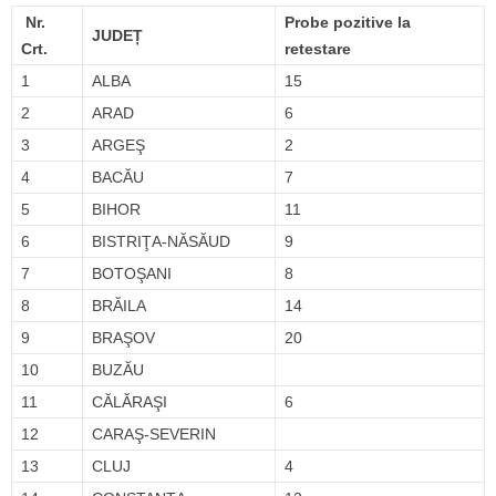
Nr.
Probe pozitive la
JUDEȚ
Crt.
retestare
1
ALBA
15
2
ARAD
6
3
ARGEŞ
2
4
BACĂU
7
5
BIHOR
11
6
BISTRIŢA-NĂSĂUD
9
7
BOTOŞANI
8
8
BRĂILA
14
9
BRAŞOV
20
10
BUZĂU
11
CĂLĂRAŞI
6
12
CARAŞ-SEVERIN
13
CLUJ
4