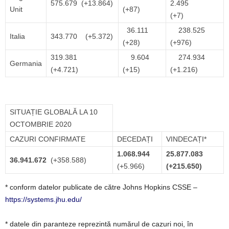
575.679 (+13.864)
2.495
Unit
(+87)
(+7)
36.111
238.525
Italia
343.770 (+5.372)
(+28)
(+976)
319.381
9.604
274.934
Germania
(+4.721)
(+15)
(+1.216)
SITUAȚIE GLOBALĂ LA 10
OCTOMBRIE 2020
CAZURI CONFIRMATE
DECEDAȚI
VINDECAȚI*
1.068.944
25.877.083
36.941.672
(+358.588)
(+5.966)
(+215.650)
* conform datelor publicate de către Johns Hopkins CSSE –
https://systems.jhu.edu/
* datele din paranteze reprezintă numărul de cazuri noi, în