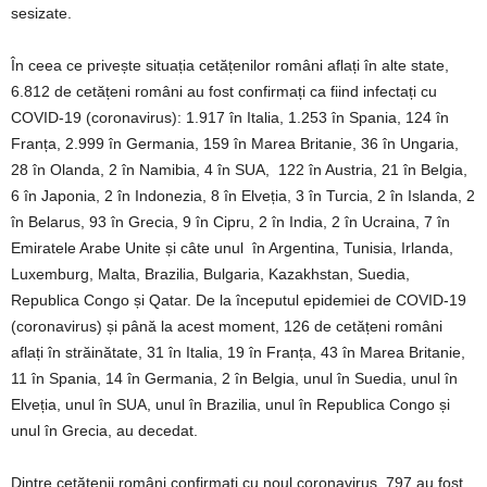
sesizate.
În ceea ce privește situația cetățenilor români aflați în alte state,
6.812 de cetățeni români au fost confirmați ca fiind infectați cu
COVID-19 (coronavirus): 1.917 în Italia, 1.253 în Spania, 124 în
Franța, 2.999 în Germania, 159 în Marea Britanie, 36 în Ungaria,
28 în Olanda, 2 în Namibia, 4 în SUA, 122 în Austria, 21 în Belgia,
6 în Japonia, 2 în Indonezia, 8 în Elveția, 3 în Turcia, 2 în Islanda, 2
în Belarus, 93 în Grecia, 9 în Cipru, 2 în India, 2 în Ucraina, 7 în
Emiratele Arabe Unite și câte unul în Argentina, Tunisia, Irlanda,
Luxemburg, Malta, Brazilia, Bulgaria, Kazakhstan, Suedia,
Republica Congo și Qatar. De la începutul epidemiei de COVID-19
(coronavirus) și până la acest moment, 126 de cetățeni români
aflați în străinătate, 31 în Italia, 19 în Franța, 43 în Marea Britanie,
11 în Spania, 14 în Germania, 2 în Belgia, unul în Suedia, unul în
Elveția, unul în SUA, unul în Brazilia, unul în Republica Congo și
unul în Grecia, au decedat.
Dintre cetățenii români confirmați cu noul coronavirus, 797 au fost