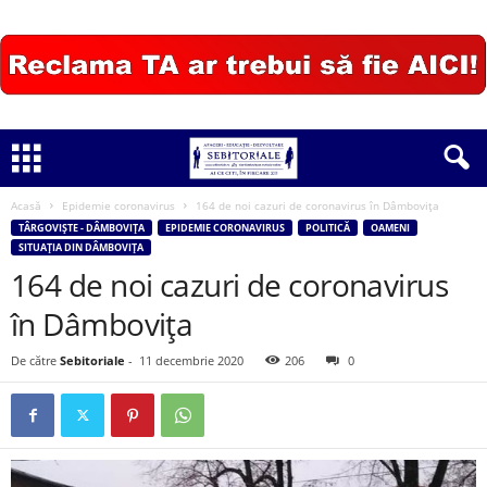
Acasă
Epidemie coronavirus
164 de noi cazuri de coronavirus în Dâmbovița
TÂRGOVIȘTE - DÂMBOVIȚA
EPIDEMIE CORONAVIRUS
POLITICĂ
OAMENI
SITUAȚIA DIN DÂMBOVIȚA
164 de noi cazuri de coronavirus
în Dâmbovița
De către
Sebitoriale
-
11 decembrie 2020
206
0