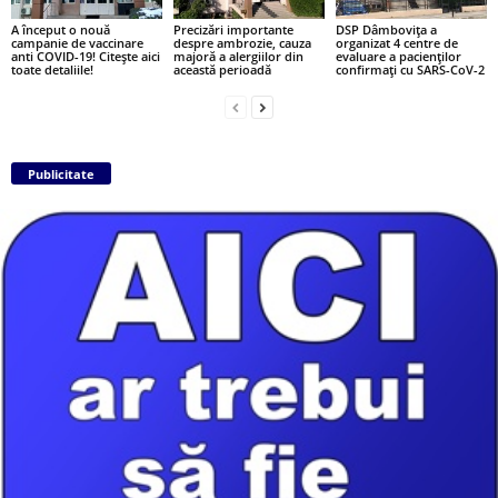
A început o nouă
Precizări importante
DSP Dâmbovița a
campanie de vaccinare
despre ambrozie, cauza
organizat 4 centre de
anti COVID-19! Citește aici
majoră a alergiilor din
evaluare a pacienților
toate detaliile!
această perioadă
confirmați cu SARS-CoV-2
Publicitate