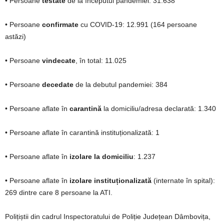
• Persoane
testate
de la începutul pandemiei: 31.638
• Persoane
confirmate
cu COVID-19: 12.991 (164 persoane
astăzi)
• Persoane
vindecate
, în total: 11.025
• Persoane
decedate
de la debutul pandemiei: 384
• Persoane aflate în
carantină
la domiciliu/adresa declarată: 1.340
• Persoane aflate în carantină instituționalizată: 1
• Persoane aflate în
izolare la domiciliu
: 1.237
• Persoane aflate în
izolare instituționalizată
(internate în spital):
269 dintre care 8 persoane la ATI.
Polițiștii din cadrul Inspectoratului de Poliție Județean Dâmbovița,