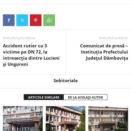
Articolul precedent
Articolul următor
Accident rutier cu 3
Comunicat de presă –
victime pe DN 72, la
Instituția Prefectului
intresecția dintre Lucieni
Județul Dâmbovița
și Ungureni
Sebitoriale
ARTICOLE SIMILARE
DE LA ACELAȘI AUTOR