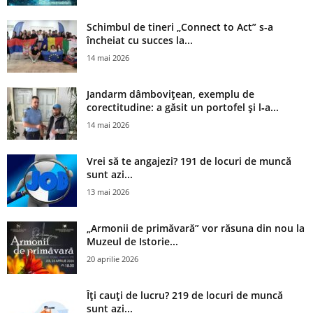
Schimbul de tineri „Connect to Act” s-a
încheiat cu succes la...
14 mai 2026
Jandarm dâmbovițean, exemplu de
corectitudine: a găsit un portofel și l‑a...
14 mai 2026
Vrei să te angajezi? 191 de locuri de muncă
sunt azi...
13 mai 2026
„Armonii de primăvară” vor răsuna din nou la
Muzeul de Istorie...
20 aprilie 2026
Îți cauți de lucru? 219 de locuri de muncă
sunt azi...