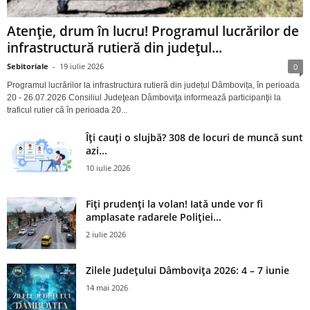
Atenție, drum în lucru! Programul lucrărilor de
infrastructură rutieră din județul...
Sebitoriale
-
19 iulie 2026
0
Programul lucrărilor la infrastructura rutieră din județul Dâmbovița, în perioada
20 - 26.07.2026 Consiliul Judeţean Dâmboviţa informează participanţii la
traficul rutier că în perioada 20...
Îți cauți o slujbă? 308 de locuri de muncă sunt
azi...
10 iulie 2026
Fiți prudenți la volan! Iată unde vor fi
amplasate radarele Poliției...
2 iulie 2026
Zilele Județului Dâmbovița 2026: 4 – 7 iunie
14 mai 2026