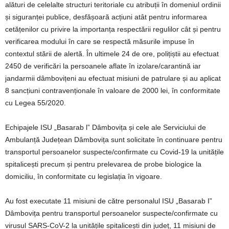
alături de celelalte structuri teritoriale cu atribuții în domeniul ordinii
și siguranței publice, desfășoară acțiuni atât pentru informarea
cetățenilor cu privire la importanța respectării regulilor cât și pentru
verificarea modului în care se respectă măsurile impuse în
contextul stării de alertă. În ultimele 24 de ore, polițiștii au efectuat
2450 de verificări la persoanele aflate în izolare/carantină iar
jandarmii dâmbovițeni au efectuat misiuni de patrulare și au aplicat
8 sancțiuni contravenționale în valoare de 2000 lei, în conformitate
cu Legea 55/2020.
Echipajele ISU „Basarab l” Dâmbovița și cele ale Serviciului de
Ambulanță Județean Dâmbovița sunt solicitate în continuare pentru
transportul persoanelor suspecte/confirmate cu Covid-19 la unitățile
spitalicești precum și pentru prelevarea de probe biologice la
domiciliu, în conformitate cu legislația în vigoare.
Au fost executate 11 misiuni de către personalul ISU „Basarab I”
Dâmbovița pentru transportul persoanelor suspecte/confirmate cu
virusul SARS-CoV-2 la unitățile spitalicești din județ, 11 misiuni de