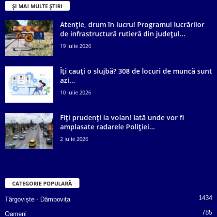
ȘI MAI MULTE ȘTIRI
Atenție, drum în lucru! Programul lucrărilor
de infrastructură rutieră din județul...
19 iulie 2026
Îți cauți o slujbă? 308 de locuri de muncă sunt
azi...
10 iulie 2026
Fiți prudenți la volan! Iată unde vor fi
amplasate radarele Poliției...
2 iulie 2026
CATEGORIE POPULARĂ
1434
Târgoviște - Dâmbovița
785
Oameni