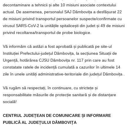
decontaminare a tehnicii și alte 10 misiuni asociate contextului
actual. De asemenea, personalul SAJ Dâmbovița a desfășurat 22
de misiuni privind transportul persoanelor suspecte/confirmate cu
virusul SARS-CoV-2 la unitățile spitalicești din judet și 49 de misiuni
privind recoltarea/transportul de probe biologice.
Vă informăm că astăzi a fost aprobată și publicată pe site-ul
Instituției Prefectului-județul Dâmbovița, la secțiunea Situații de
Urgență, hotărârea CJSU Dâmbovița nr. 117 prin care au fost
constatate ratele de incidență cumulată a cazurilor în ultimele 14
zile în unele unități administrative-teritoriale din județul Dâmbovița .
Vă rugăm să respectați, în continuare, cu strictețe și
responsabilitate măsurile de protecție sanitară și de distanțare
socială!
CENTRUL JUDEȚEAN DE COMUNICARE ȘI INFORMARE
PUBLICĂ AL JUDEȚULUI DÂMBOVIȚA