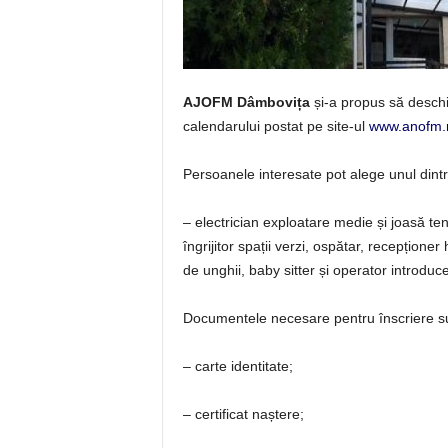
AJOFM Dâmbovița
și-a propus să desch
calendarului postat pe site-ul
www.anofm.
Persoanele interesate pot alege unul din
– electrician exploatare medie și joasă tens
îngrijitor spații verzi, ospătar, recepționer h
de unghii, baby sitter și operator introduc
Documentele necesare pentru înscriere s
– carte identitate;
– certificat naștere;