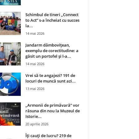
Schimbul de tineri „Connect
to Act” s-a încheiat cu succes
la...
14 mai 2026
Jandarm dâmbovițean,
exemplu de corectitudine: a
găsit un portofel și l‑a...
14 mai 2026
Vrei să te angajezi? 191 de
locuri de muncă sunt azi...
13 mai 2026
„Armonii de primăvară” vor
răsuna din nou la Muzeul de
Istorie...
20 aprilie 2026
Îți cauți de lucru? 219 de