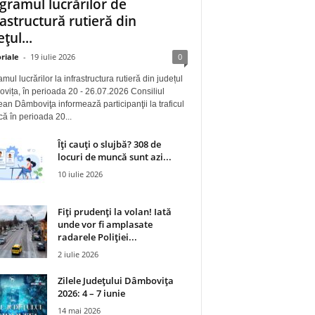
gramul lucrărilor de
rastructură rutieră din
țul...
riale
-
19 iulie 2026
0
mul lucrărilor la infrastructura rutieră din județul
ița, în perioada 20 - 26.07.2026 Consiliul
an Dâmboviţa informează participanţii la traficul
 că în perioada 20...
Îți cauți o slujbă? 308 de
locuri de muncă sunt azi...
10 iulie 2026
Fiți prudenți la volan! Iată
unde vor fi amplasate
radarele Poliției...
2 iulie 2026
Zilele Județului Dâmbovița
2026: 4 – 7 iunie
14 mai 2026