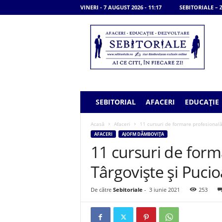
VINERI - 7 AUGUST 2026 - 11:17
SEBITORIALE –
S
e
b
i
t
o
r
i
SEBITORIAL
AFACERI
EDUCAȚIE
a
l
Acasă
Afaceri
11 cursuri de formare profesională
e
AFACERI
AJOFM DÂMBOVIȚA
11 cursuri de form
Târgoviște și Puci
De către
Sebitoriale
-
3 iunie 2021
253