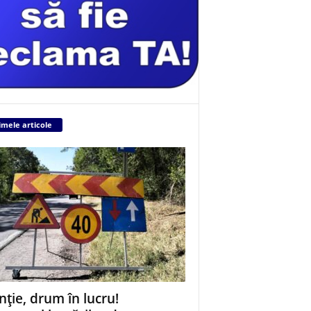
imele articole
nție, drum în lucru!