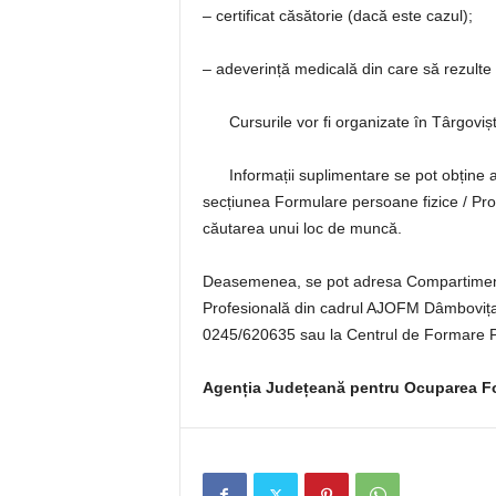
– certificat căsătorie (dacă este cazul);
– adeverință medicală din care să rezulte 
Cursurile vor fi organizate în Târgovișt
Informații suplimentare se pot obține a
secțiunea Formulare persoane fizice / Pr
căutarea unui loc de muncă.
Deasemenea, se pot adresa Compartimentu
Profesională din cadrul AJOFM Dâmbovița – 
0245/620635 sau la Centrul de Formare P
Agenț
ia Județeană pentru Ocuparea F