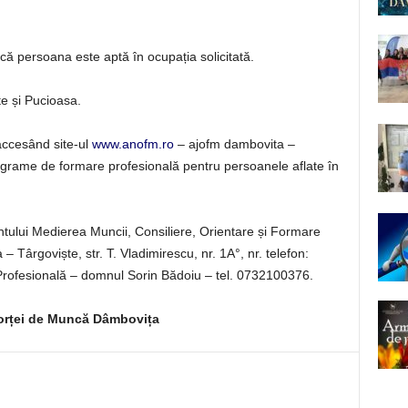
că persoana este aptă în ocupația solicitată.
e și Pucioasa.
ccesând site-ul
www.anofm.ro
– ajofm dambovita –
ograme de formare profesională pentru persoanele aflate în
lui Medierea Muncii, Consiliere, Orientare și Formare
Târgoviște, str. T. Vladimirescu, nr. 1A°, nr. telefon:
rofesională – domnul Sorin Bădoiu – tel. 0732100376.
orței de Muncă Dâmbovița