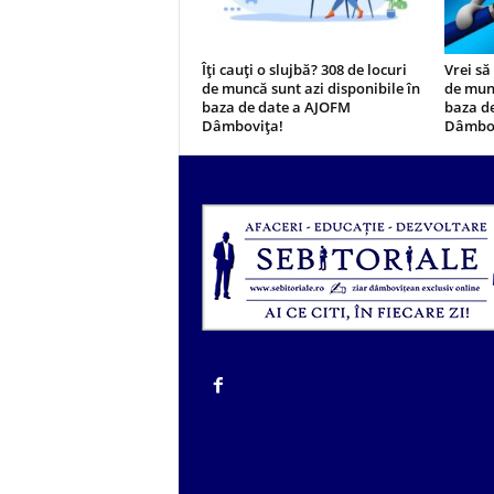
Îți cauți o slujbă? 308 de locuri
Vrei să
de muncă sunt azi disponibile în
de munc
baza de date a AJOFM
baza d
Dâmbovița!
Dâmbov