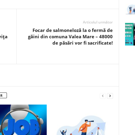
Articolul următor
Focar de salmoneloză la o fermă de
ița
găini din comuna Valea Mare – 48000
de păsări vor fi sacrificate!
OR