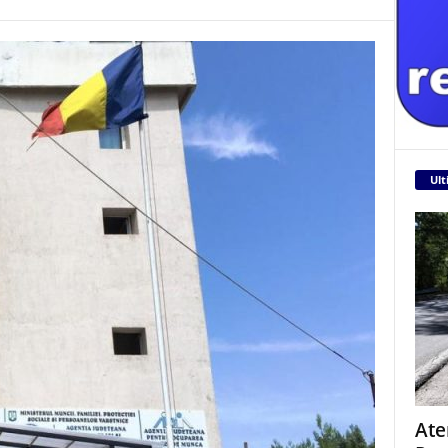
Ult
Ate