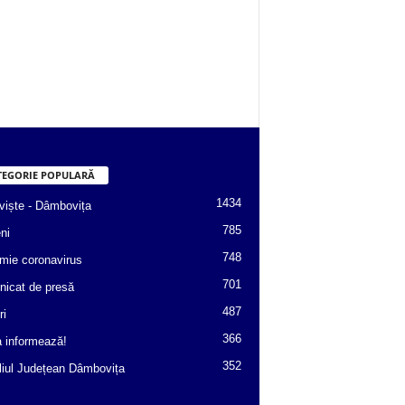
TEGORIE POPULARĂ
1434
viște - Dâmbovița
785
ni
748
mie coronavirus
701
icat de presă
487
ri
366
a informează!
352
liul Județean Dâmbovița