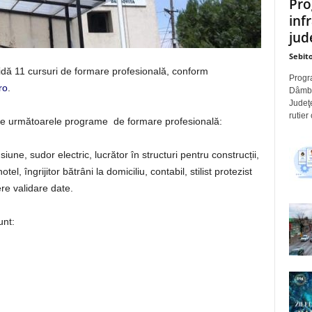
Pro
inf
jude
Sebito
idă 11 cursuri de formare profesională, conform
Progra
ro
.
Dâmbov
Judeţe
rutier
tre următoarele programe de formare profesională:
iune, sudor electric, lucrător în structuri pentru construcții,
otel, îngrijitor bătrâni la domiciliu, contabil, stilist protezist
ere validare date.
unt: