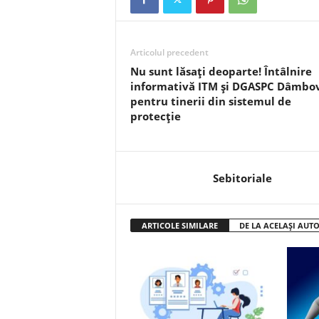
Articolul precedent
Nu sunt lăsați deoparte! Întâlnire
informativă ITM și DGASPC Dâmbov
pentru tinerii din sistemul de
protecție
Sebitoriale
ARTICOLE SIMILARE
DE LA ACELAȘI AUT