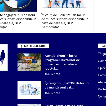
 te angajezi? 191 de locuri
Îți cauți de lucru? 219 de locuri
ă sunt azi disponibile în
de muncă sunt azi disponibile în
e date a AJOFM
baza de date a AJOFM
ița!
Dâmbovița!
ȘI MAI MULTE ȘTIRI
CA
Târgo
Atenție, drum în lucru!
Programul lucrărilor de
Oame
infrastructură rutieră din
județul...
Epide
19 iulie 2026
Comun
Aface
Îți cauți o slujbă? 308 de locuri
de muncă sunt azi...
Poliți
10 iulie 2026
Consi
Fiți prudenți la volan! Iată