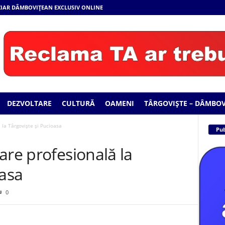
 ZIAR DÂMBOVIȚEAN EXCLUSIV ONLINE
DEZVOLTARE
CULTURĂ
OAMENI
TÂRGOVIȘTE – DÂMBOV
 la Târgoviște și Pucioasa
Pub
are profesională la
oasa
0