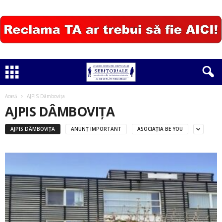
Acasă
AJPIS Dâmbovița
AJPIS DÂMBOVIȚA
AJPIS DÂMBOVIȚA
ANUNȚ IMPORTANT
ASOCIAȚIA BE YOU