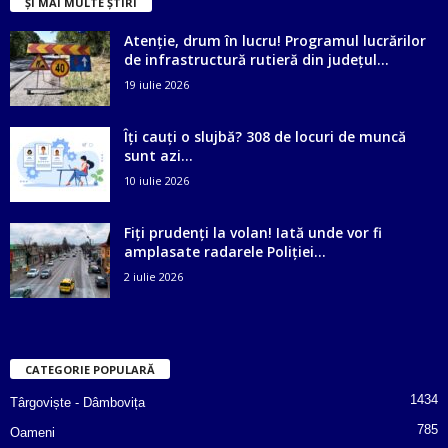
ȘI MAI MULTE ȘTIRI
Atenție, drum în lucru! Programul lucrărilor
de infrastructură rutieră din județul...
19 iulie 2026
Îți cauți o slujbă? 308 de locuri de muncă
sunt azi...
10 iulie 2026
Fiți prudenți la volan! Iată unde vor fi
amplasate radarele Poliției...
2 iulie 2026
CATEGORIE POPULARĂ
1434
Târgoviște - Dâmbovița
785
Oameni