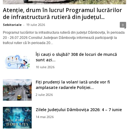
Atenție, drum în lucru! Programul lucrărilor
de infrastructură rutieră din județul...
Sebitoriale
-
19 iulie 2026
0
Programul lucrărilor la infrastructura rutieră din județul Dâmbovița, în perioada
20 - 26.07.2026 Consiliul Judeţean Dâmboviţa informează participanţii la
traficul rutier că în perioada 20...
Îți cauți o slujbă? 308 de locuri de muncă
sunt azi...
10 iulie 2026
Fiți prudenți la volan! Iată unde vor fi
amplasate radarele Poliției...
2 iulie 2026
Zilele Județului Dâmbovița 2026: 4 – 7 iunie
14 mai 2026