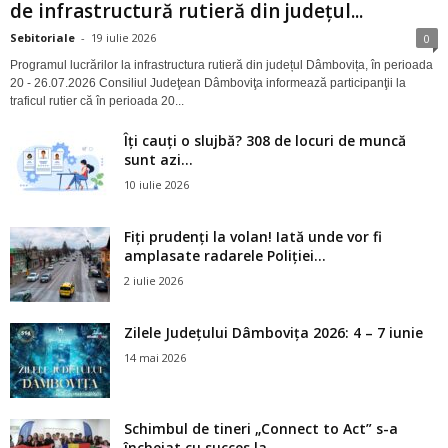
de infrastructură rutieră din județul...
Sebitoriale
-
19 iulie 2026
0
Programul lucrărilor la infrastructura rutieră din județul Dâmbovița, în perioada
20 - 26.07.2026 Consiliul Judeţean Dâmboviţa informează participanţii la
traficul rutier că în perioada 20...
Îți cauți o slujbă? 308 de locuri de muncă
sunt azi...
10 iulie 2026
Fiți prudenți la volan! Iată unde vor fi
amplasate radarele Poliției...
2 iulie 2026
Zilele Județului Dâmbovița 2026: 4 – 7 iunie
14 mai 2026
Schimbul de tineri „Connect to Act” s-a
încheiat cu succes la...