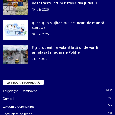
de infrastructură rutieră din județul...
19 iulie 2026
Îți cauți o slujbă? 308 de locuri de muncă
sunt azi...
10 iulie 2026
Fiți prudenți la volan! Iată unde vor fi
amplasate radarele Poliției...
2 iulie 2026
CATEGORIE POPULARĂ
1434
Târgoviște - Dâmbovița
785
Oameni
748
Epidemie coronavirus
701
Comunicat de presă